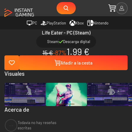
PC
PlayStation
Xbox
Nintendo
Life Eater - PC (Steam)
Steam
Descarga digital
1.99 €
15 €
-87%
Añadir a la cesta
Visuales
Acerca de
Todavía no hay reseñas
--
escritas