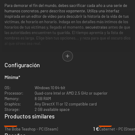
Para demorar el fin del mundo, debes sacrificar cada año a una serie de
humanos concretos,
pero descritos vagamente
. Utiliza una interfaz
inspirada en un editor de vídeo para descubrir la historia de la vida de tus
víctimas, de horario en horario. Indaga en los detalles más íntimos de los
horarios de tus víctimas y, llegado el momento,
secuéstralas
antes de que
las autoridades encuentren tu guarida. El tiempo apremia y la lista de
nombres es larga. Elige bien tus opciones... y reza para que el oscuro dios
al que sirves sea real.
Características:
Configuración
Usa una innovadora interfaz con «línea de tiempo» en este nuevo
tipo de juego de terror analógico.
Mínima
*
Conoce íntimamente a las confiadas víctimas de tu localidad.
Una mezcla de historias creadas por el equipo y generadas
OS:
Windows 10 64-bit
automáticamente para que puedas volver a jugar.
Processor:
Quad-core Intel or AMD 2.5 GHz or superior
Modo historia con voces de Xalavier Nelson Jr. y Jarret Griffis.
Memory:
8 GB RAM
Mezcla original de sonidos ambientales realizada por David Mason, el
Graphics:
Any DirectX 11 or 12 compatible card
compositor de DREDGE.
Storage:
2 GB available space
Productos similares
-80%
-44%
1 €
The Boba Teashop - PC (Steam)
Cabernet - PC (Stea