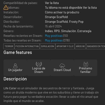
Compatibilidad de países:
Ver la lista
Idiomas:
Tu idioma no está disponible Ver la lista
Instalación:
Cómo activar tu producto
Desarrollador:
Strange Scaffold
Distribuidor:
Strange Scaffold
,
Frosty Pop
Fecha de lanzamiento:
15 abril 2024
Género:
Indies
,
RPG
,
Simulación
,
Estrategia
Reseñas recientes en Steam:
Muy positivas
(10)
Todas las reseñas en Steam:
Muy positivas
(
378
)
TERROR
FICCIÓN INTERACTIVA
SIMULACIÓN
APUNTAR Y CLIC
AÑOS 90
BASADOS EN TE
Game features
Logros de
Préstamo
Un jugador
Steam Cloud
Steam
familiar
Descripción
Life Eater
es un simulador de secuestros de terror y fantasía. Juega
como un druida moderno que vive en los suburbios y tiene un trabajo sin
futuro para pagar tu verdadera vocación: llevar a cabo el rito anual que
impide que el mundo se acabe.