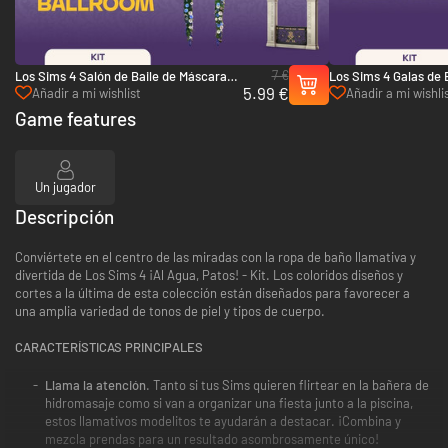
7 €
Los Sims 4 Salón de Baile de Máscaras
Los Sims 4 Galas de 
5.99 €
de Lady Bridgerton - Kit - PC (EA App)
de Lady Bridgerton -
Añadir a mi wishlist
Añadir a mi wishli
App)
Game features
Un jugador
Descripción
Conviértete en el centro de las miradas con la ropa de baño llamativa y
divertida de Los Sims 4 ¡Al Agua, Patos! - Kit. Los coloridos diseños y
cortes a la última de esta colección están diseñados para favorecer a
una amplia variedad de tonos de piel y tipos de cuerpo.
CARACTERÍSTICAS PRINCIPALES
Llama la atención
. Tanto si tus Sims quieren flirtear en la bañera de
hidromasaje como si van a organizar una fiesta junto a la piscina,
estos llamativos modelitos te ayudarán a destacar. ¡Combina y
mezcla prendas para un resultado asombrosamente único!