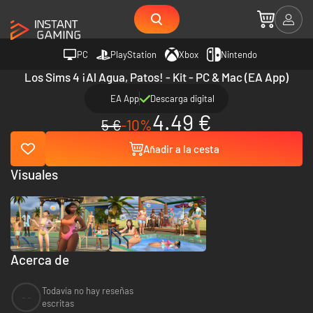
PC
PlayStation
Xbox
Nintendo
Los Sims 4 ¡Al Agua, Patos! - Kit - PC & Mac (EA App)
EA App
Descarga digital
4.49 €
5 €
-10%
Añadir a la cesta
Visuales
Acerca de
Todavía no hay reseñas
--
escritas