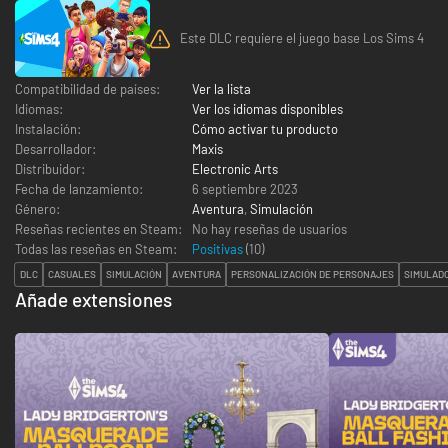
Este DLC requiere el juego base Los Sims 4
Compatibilidad de países:
Ver la lista
Idiomas:
Ver los idiomas disponibles
Instalación:
Cómo activar tu producto
Desarrollador:
Maxis
Distribuidor:
Electronic Arts
Fecha de lanzamiento:
6 septiembre 2023
Género:
Aventura
,
Simulación
Reseñas recientes en Steam:
No hay reseñas de usuarios
Todas las reseñas en Steam:
Positivas
(
10
)
DLC
CASUALES
SIMULACIÓN
AVENTURA
PERSONALIZACIÓN DE PERSONAJES
SIMULADO
Añade extensiones