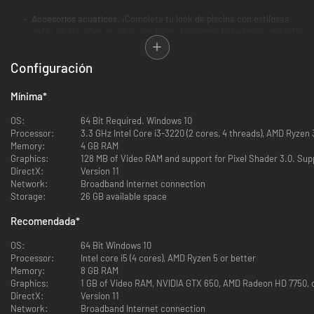
Accesorios acuáticos
. ¡Completa tu look de piscina con estilosas
gafas de sol, uñas arcoíris, sandalias, fabulosos flotadores y más! Da
rienda suelta a tus ganas de divertirte.
Configuración
Mínima
*
OS:
64 Bit Required. Windows 10
Processor:
3.3 GHz Intel Core i3-3220 (2 cores, 4 threads), AMD Ryzen 3
Memory:
4 GB RAM
Graphics:
128 MB of Video RAM and support for Pixel Shader 3.0. Sup
DirectX:
Version 11
Network:
Broadband Internet connection
Storage:
26 GB available space
Recomendada
*
OS:
64 Bit Windows 10
Processor:
Intel core i5 (4 cores), AMD Ryzen 5 or better
Memory:
8 GB RAM
Graphics:
1 GB of Video RAM, NVIDIA GTX 650, AMD Radeon HD 7750, o
DirectX:
Version 11
Network:
Broadband Internet connection