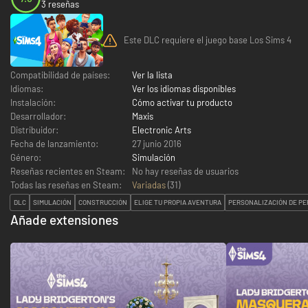
3 reseñas
Este DLC requiere el juego base Los Sims 4
Compatibilidad de países:
Ver la lista
Idiomas:
Ver los idiomas disponibles
Instalación:
Cómo activar tu producto
Desarrollador:
Maxis
Distribuidor:
Electronic Arts
Fecha de lanzamiento:
27 junio 2016
Género:
Simulación
Reseñas recientes en Steam:
No hay reseñas de usuarios
Todas las reseñas en Steam:
Variadas
(
31
)
DLC
SIMULACIÓN
CONSTRUCCIÓN
ELIGE TU PROPIA AVENTURA
PERSONALIZACIÓN DE P
Añade extensiones