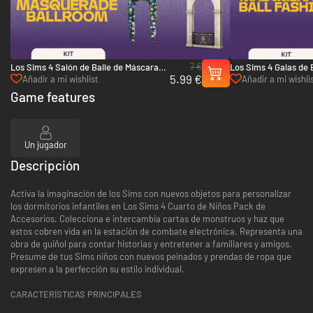
7 €
Los Sims 4 Salón de Baile de Máscaras
Los Sims 4 Galas de 
5.99 €
de Lady Bridgerton - Kit - PC (EA App)
de Lady Bridgerton -
Añadir a mi wishlist
Añadir a mi wishli
App)
Game features
Un jugador
Descripción
Activa la imaginación de los Sims con nuevos objetos para personalizar
los dormitorios infantiles en Los Sims 4 Cuarto de Niños Pack de
Accesorios. Colecciona e intercambia cartas de monstruos y haz que
estos cobren vida en la estación de combate electrónica. Representa una
obra de guiñol para contar historias y entretener a familiares y amigos.
Presume de tus Sims niños con nuevos peinados y prendas de ropa que
expresen a la perfección su estilo individual.
CARACTERÍSTICAS PRINCIPALES