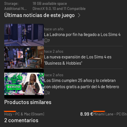
Storage:
18 GB available space
Additional Notes:
DirectX 9.0, 10 and 11 Compatible
Últimas noticias de este juego
hace un año
La Ladrona por fin ha llegado a Los Sims 4
7
hace 2 años
La nueva expansión de Los Sims 4 es
"Business & Hobbies"
hace 2 años
Los Sims cumplen 25 años y lo celebran
con objetos gratis a partir del 4 de febrero
2
Productos similares
-40%
-80%
8.99 €
Hozy - PC & Mac (Steam)
Minami Lane - PC (S
2 comentarios