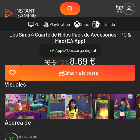
PC
PlayStation
Xbox
Nintendo
Los Sims 4 Cuarto de Niños Pack de Accesorios - PC &
Mac (EA App)
EA App
Descarga digital
8.69 €
10 €
-13%
Añadir a la cesta
Visuales
Acerca de
Basada en
7.5