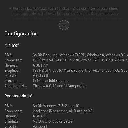
Personaliza habitaciones infantiles.
¡Crea dormitorios para niños
rebosantes de estilo! Aviva la imaginación de tu Sim con nuevos y
coloridos muebles y elementos decorativos temáticos en los que se
ven desde robots espaciales hasta alegres diseños florales.
Configuración
Combate con monstruos.
Colecciona e intercambia cartas de
monstruos en las que aparecen las criaturas mágicas favoritas de
tu Sim. Utiliza las cartas en la estación de combate electrónica para
Mínima
*
hacer que sus personajes cobren vida y desafía a amigos a un
emocionante duelo de monstruos.
OS *:
64 Bit Required. Windows 7 (SP1), Windows 8, Windows 8.1,
Processor:
1.8 GHz Intel Core 2 Duo, AMD Athlon 64 Dual-Core 4000+ or
Representa una obra.
Con el nuevo teatro de guiñol y un poquito de
Memory:
4 GB RAM
imaginación, los Sims podrán contar divertidas historias para
Graphics:
128 MB of Video RAM and support for Pixel Shader 3.0. Sup
entretener a un público formado por familiares y amigos.
DirectX:
Version 10
Storage:
15 GB available space
Reparte estilo.
¡Ponles a tus Sims atuendos y peinados modernos y
Additional Notes:
DirectX 9.0, 10 and 11 Compatible
divertidos para reflejar su estilo individual o proclamar su obsesión
Recomendada
*
por el último ídolo preadolescente!
OS *:
64 Bit Windows 7, 8, 8.1, or 10
Processor:
Intel core i5 or faster, AMD Athlon X4
Memory:
4 GB RAM
Graphics:
NVIDIA GTX 650 or better
DirectX:
Version 11