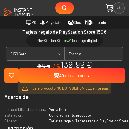
PC
PlayStation
Xbox
Nintendo
Tarjeta regalo de PlayStation Store 150€
PlayStation Store
Descarga digital
€150 Card
Francia
139.99 €
150 €
-7%
Añadir a la cesta
Este producto NO ESTÁ DISPONIBLE en tu país
Acerca de
Compatibilidad de países:
Ver la lista
Instalación:
Cómo activar tu producto
Género:
Tarjetas regalo
,
Tarjeta regalo PlayStation Store
Descripción