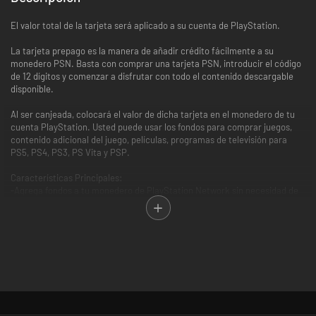
El valor total de la tarjeta será aplicado a su cuenta de PlayStation.
La tarjeta prepago es la manera de añadir crédito fácilmente a su
monedero PSN. Basta con comprar una tarjeta PSN, introducir el código
de 12 dígitos y comenzar a disfrutar con todo el contenido descargable
disponible.
Al ser canjeada, colocará el valor de dicha tarjeta en el monedero de tu
cuenta PlayStation. Usted puede usar los fondos para comprar juegos,
contenido adicional del juego, películas, programas de televisión para
PS5, PS4, PS3, PS Vita y PSP.
Características Principales:
-Agrega fondos a tu monedero de PlayStation Network sin necesidad de
usar una tarjeta de crédito en la consola.
-Compra contenido en una amplia gama de plataformas PlayStation,
como juegos, películas, DLC y bandas sonoras.