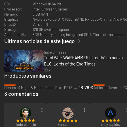
NORSCA - Sayl el Infiel
OS:
Windows 10 64-bit
Sayl ascendió mediante la traición, saboteando a su maestro Schalkain y
Processor:
Intel i5/Ryzen 5 series
fundiendo a sus seguidores con el Engendro del Caos Fauces Nocturnas.
Memory:
8 GB RAM
Atormentado pero poderoso, manipula con sus engaños a todos antes de
Graphics:
Nvidia GeForce GTX 1660 Ti/AMD RX 5600-XT/Intel Arc A75
desatar la ruina. Hechicero de doble escuela con Beorg Bearstruck a su
DirectX:
Version 11
lado, comanda Hombres Oso Bárbaros, Nobles Fimires, al Ettin Maldito y
Storage:
120 GB available space
las Fauces del Terror, además de a Fauces Nocturnas.
Additional Notes:
8GB Memory if using integrated GPU. Microsoft no longer s
Últimas noticias de este juego
hace 8 meses
Total War: WARHAMMER III tendrá un nuevo
DLC, Lords of the End Times
3
Productos similares
-53%
-35%
18.79 €
Heroes of Might & Magic: Olden Era - PC (Steam)
Tabletop Tavern - PC
3 comentarios
Todo bien sin
Funcionando
muy rapido.