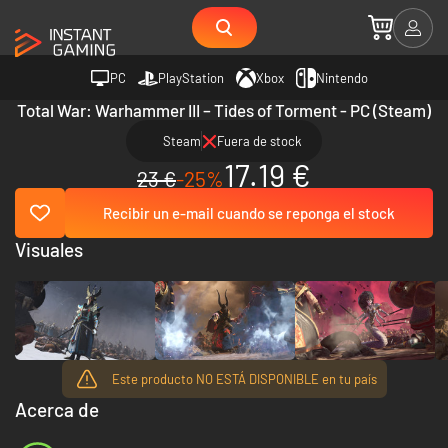
PC
PlayStation
Xbox
Nintendo
Total War: Warhammer III – Tides of Torment - PC (Steam)
Steam
Fuera de stock
17.19 €
23 €
-25%
Recibir un e-mail cuando se reponga el stock
Visuales
Este producto NO ESTÁ DISPONIBLE en tu país
Acerca de