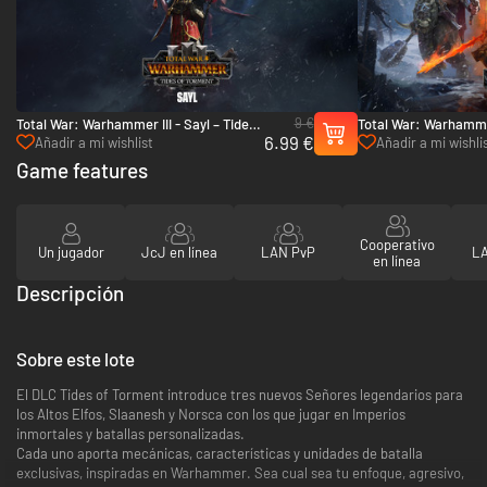
9 €
Total War: Warhammer III - Sayl – Tides
Total War: Warhammer
6.99 €
of Torment - PC (Steam)
Destruction - PC (St
Añadir a mi wishlist
Añadir a mi wishli
Game features
Cooperativo
Un jugador
JcJ en línea
LAN PvP
LA
en línea
Descripción
Sobre este lote
El DLC Tides of Torment introduce tres nuevos Señores legendarios para
los Altos Elfos, Slaanesh y Norsca con los que jugar en Imperios
inmortales y batallas personalizadas.
Cada uno aporta mecánicas, características y unidades de batalla
exclusivas, inspiradas en Warhammer. Sea cual sea tu enfoque, agresivo,