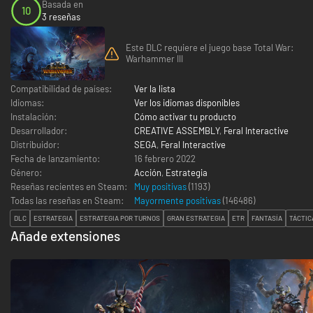
Basada en
10
3 reseñas
Este DLC requiere el juego base Total War:
Warhammer III
Compatibilidad de países:
Ver la lista
Idiomas:
Ver los idiomas disponibles
Instalación:
Cómo activar tu producto
Desarrollador:
CREATIVE ASSEMBLY
,
Feral Interactive
Distribuidor:
SEGA
,
Feral Interactive
Fecha de lanzamiento:
16 febrero 2022
Género:
Acción
,
Estrategia
Reseñas recientes en Steam:
Muy positivas
(1193)
Todas las reseñas en Steam:
Mayormente positivas
(
146486
)
DLC
ESTRATEGIA
ESTRATEGIA POR TURNOS
GRAN ESTRATEGIA
ETR
FANTASÍA
TÁCTIC
Añade extensiones