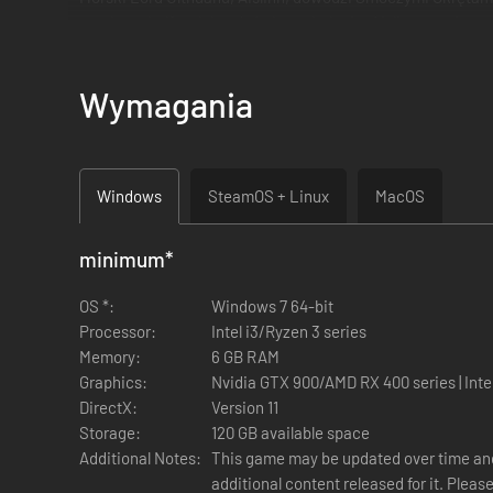
przekazać elfom lub założyć tam kolonie. Aislinn, wspier
SLAANESH – Dechala Wzgardzona
Wymagania
Okrutna Dechala to jedna z najwierniejszych czempionek 
wznosi Pałace Rozkoszy. Na pole bitwy wkracza, dzierżąc s
i rzezi.
Windows
SteamOS + Linux
MacOS
NORSCA – Sayl Niewierny
Sayl doszedł do władzy dzięki zdradzie, sabotowaniu Scha
wszystko w ruinę. Mag bitewny biegły w dwóch domenach
minimum
*
Paszczom Grozy, a także Paszczy Nocy.
OS *:
Windows 7 64-bit
Processor:
Intel i3/Ryzen 3 series
Memory:
6 GB RAM
Graphics:
Nvidia GTX 900/AMD RX 400 series | Intel
DirectX:
Version 11
Storage:
120 GB available space
Additional Notes:
This game may be updated over time and
additional content released for it. Plea