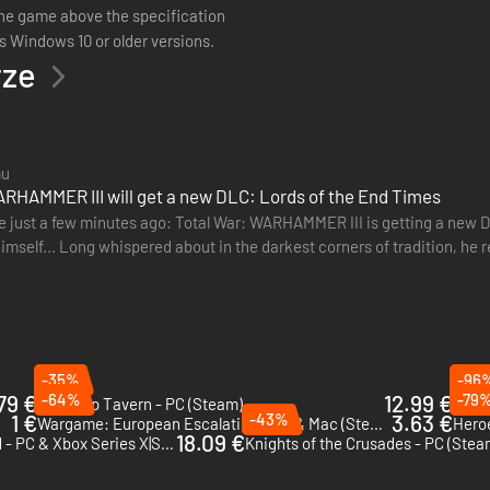
he game above the specification
s Windows 10 or older versions.
rze
mu
ARHAMMER III will get a new DLC: Lords of the End Times
 just a few minutes ago: Total War: WARHAMMER III is getting a new D
self... Long whispered about in the darkest corners of tradition, he re
 also got…
-35%
-96
79 €
-64%
12.99 €
-79
Tabletop Tavern - PC (Steam)
Ance
1 €
-43%
3.63 €
Wargame: European Escalation - PC & Mac (Steam)
Heroe
18.09 €
Age of Mythology: Retold - PC & Xbox Series X|S (Microsoft Store)
Knights of the Crusades - PC (Stea