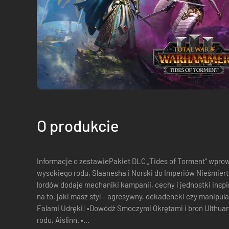
O produkcie
Informacje o zestawiePakiet DLC „Tides of Torment” wpro
wysokiego rodu, Slaanesha i Norski do Imperiów Nieśmiertelnyc
lordów dodaje mechaniki kampanii, cechy i jednostki in
na to, jaki masz styl – agresywny, dekadencki czy manipulat
Falami Udręki! •Dowódź Smoczymi Okrętami i broń Ulthuan
rodu, Aislinn. •...