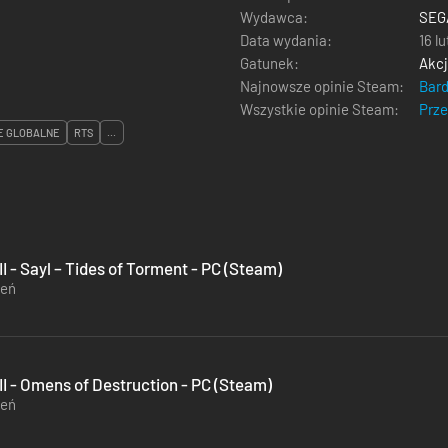
Wydawca:
SEG
Data wydania:
16 l
Gatunek:
Akc
Najnowsze opinie Steam:
Bar
Wszystkie opinie Steam:
Prz
E GLOBALNE
RTS
...
 - Sayl – Tides of Torment - PC (Steam)
zeń
I - Omens of Destruction - PC (Steam)
zeń