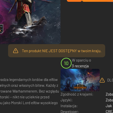
Ten produkt NIE JEST DOSTĘPNY w twoim kraju.
W oparciu o
10
3 recenzja
wadza legendarnych lordów dla elfów
DLC
h oraz własnych bitew. Każdy z
spirowane Warhammerem. Bez względu
Zgodność z krajami:
Zoba
orski – nikt nie ucieknie przed
Języki:
Zoba
u jako Morski Lord elfów wysokiego
Instalacja:
Jak
Deweloper:
CRE