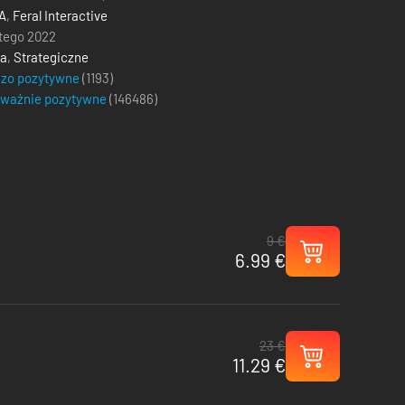
A
,
Feral Interactive
utego 2022
ja
,
Strategiczne
dzo pozytywne
(1193)
eważnie pozytywne
(
146486
)
9 €
6.99 €
23 €
11.29 €