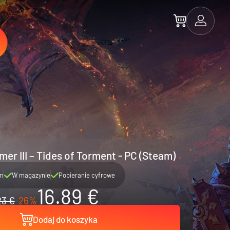
er III – Tides of Torment - PC (Steam)
m
W magazynie
Pobieranie cyfrowe
16.89 €
23 €
-26%
Dodaj do koszyka