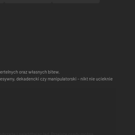
ertelnych oraz własnych bitew.
esywny, dekadencki czy manipulatorski – nikt nie ucieknie
wybrzeże i najeżdżając ląd. Przejęte osady można