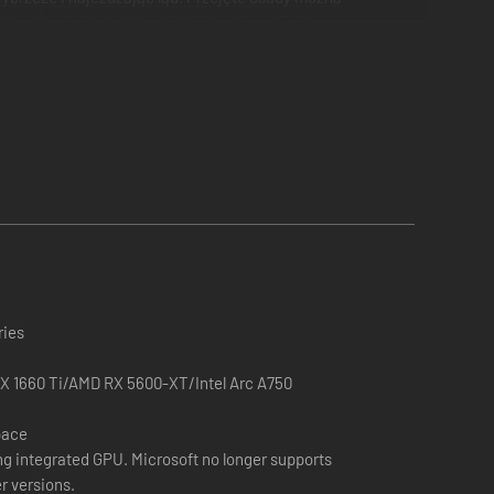
idów, Żywiołaków Morskich i Morskiego Żmija.
ałami z Ukrytej Przystani w Kataju, skąd mami wrogów i
w i Peryty. Jej armia, Dręczyciele, to uosobienie rozpusty
zeklęty i potężny, Sayl manipuluje ludźmi, by obrócić
źwiedziołaków, Hegemonom Fimirów, Przeklętym Ettinom i
ries
X 1660 Ti/AMD RX 5600-XT/Intel Arc A750
pace
g integrated GPU. Microsoft no longer supports
r versions.