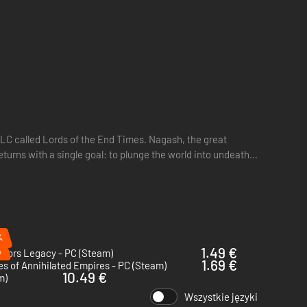
LC called Lords of the End Times. Nagash, the great
turns with a single goal: to plunge the world into undeath.
%
%
1.49 €
stors Legacy - PC (Steam)
1.69 €
s of Annihilated Empires - PC (Steam)
10.49 €
m)
Wszystkie języki