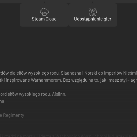
Steam Cloud
Udostępnianie gier
dów dla elfów wysokiego rodu, Slaanesha i Norski do Imperiów Nieśmi
tki inspirowane Warhammerem. Bez względu na to, jaki masz styl – agr
rd elfów wysokiego rodu, Aislinn.
sha
ne Regimenty
i rządzi na morzu. Uderza z Wschodnich Wysp i chroni lud, atakując 