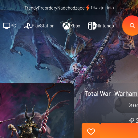
Okazje dnia
Trendy
Preordery
Nadchodzące
PC
PlayStation
Xbox
Nintendo
Total War: Warhamm
Stea