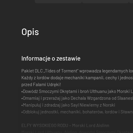
Opis
Informacje o zestawie
Pakiet DLC „Tides of Torment” wprowadza legendarnych lor
Każdy z lordów dodaje mechaniki kampanii, cechy i jednos
przed Falami Udręki!
•Dowódź Smoczymi Okrętami i broń Ulthuanu jako Morski Lo
•Omamiaj i przerażaj jako Dechala Wzgardzona od Slaane
•Manipuluj i zdradzaj jako Sayl Niewierny z Norski
•Odblokuj jednostki, mechaniki, bohaterów, lordów i Sław
ELFY WYSOKIEGO RODU – Morski Lord Aislinn
Morski Lord Ulthuanu, Aislinn, dowodzi Smoczymi Okrętami 