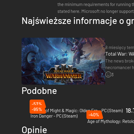
the minimum requirements for running t
stated here. Microsoft no longer support
Najświeższe informacje o g
8 miesięcy te
Total War: W
The news broke
necromancer him
The expansion
3
Podobne
-53%
-95%
18.
Heroes of Might & Magic: Olden Era - PC (Steam)
-40%
Iron Danger - PC (Steam)
Opinie