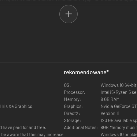
any przez Caradryana, korzysta w boju z Podniebnych Rydwanów, Okean
Slaanesha. Każde zabójstwo poświęca Księciu Rozkoszy. Dowodzi oddzi
ześć ostrzy – Styrkaara, Rozpustnice, Żarliwce, czempionów, Slaangoró
lkaina oraz zniewoleniu wyznawców w Pomiot Chaosu, Paszczę Nocy. Pr
 magii w towarzystwie Beorga Bjornhamra przewodzi Grasantom Nied
rekomendowane
*
OS:
Windows 10 64-bit
Processor:
Intel i5/Ryzen 5 se
Memory:
8 GB RAM
 Iris Xe Graphics
Graphics:
Nvidia GeForce GT
DirectX:
Version 11
Storage:
120 GB available s
 have paid for and free.
Additional Notes:
8GB Memory if usin
se be aware that this may increase
Windows 10 or olde