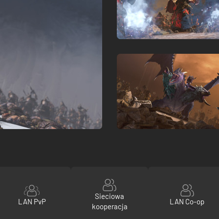
Sieciowa
LAN PvP
LAN Co-op
kooperacja