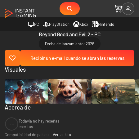
PC
PlayStation
Xbox
Nintendo
Beyond Good and Evil 2 - PC
Fecha de lanzamiento: 2026
Recibir un e-mail cuando se abran las reservas
Visuales
Acerca de
Todavía no hay reseñas
--
escritas
Compatibilidad de países:
Ver la lista