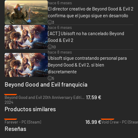
hacerse con recursos y poder, mientras que los clones forman un
hace 6 meses
entramado de herencias culturales y espirituales tan variado y rico como
El director creativo de Beyond Good & Evil 2
el de la vieja Tierra, manteniendo vivo un pasado (y un planeta) que nunca
confirma que el juego sigue en desarrollo
conocieron. En esta nueva era de piratería, comenzarás como grumete y
3
te convertirás en una leyenda, viviendo aventuras al lado de personajes
hace 6 meses
increíbles y forjando tu propio camino a través de las estrellas.
[ACT] Ubisoft no ha cancelado Beyond
Good & Evil 2
10
hace 8 meses
Ubisoft sigue contratando personal para
Beyond Good & Evil 2, si bien
discretamente
5
Beyond Good and Evil franquicia
-12%
17.59 €
Beyond Good and Evil 20th Anniversary Edition - PC (Ubisoft Connect)
2024
Productos similares
-15%
-53%
16.99 €
Farever - PC (Steam)
Void Crew - PC (Stea
Reseñas