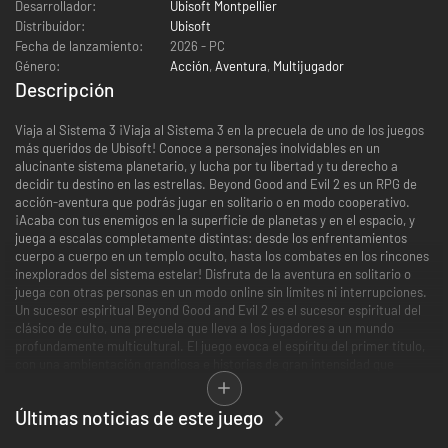
Desarrollador:
Ubisoft Montpellier
Distribuidor:
Ubisoft
Fecha de lanzamiento:
2026 - PC
Género:
Acción
,
Aventura
,
Multijugador
Descripción
Viaja al Sistema 3 ¡Viaja al Sistema 3 en la precuela de uno de los juegos
más queridos de Ubisoft! Conoce a personajes inolvidables en un
alucinante sistema planetario, y lucha por tu libertad y tu derecho a
decidir tu destino en las estrellas. Beyond Good and Evil 2 es un RPG de
acción-aventura que podrás jugar en solitario o en modo cooperativo.
¡Acaba con tus enemigos en la superficie de planetas y en el espacio, y
juega a escalas completamente distintas: desde los enfrentamientos
cuerpo a cuerpo en un templo oculto, hasta los combates en los rincones
inexplorados del sistema estelar! Disfruta de la aventura en solitario o
juega con otras personas en un modo online sin límites ni interrupciones.
Un sucesor espiritual Beyond Good and Evil 2 es el sucesor espiritual del
clásico de culto, una precuela que lleva a los jugadores a un mundo
profundamente multicultural. El juego evoca el espíritu del primer título,
con una ambientación grandiosa e historias de gran intensidad que
transcurren en un vasto universo Forja tu camino a través de las estrellas
El Sistema 3 es el hogar de clones híbridos y humanos, nacidos con un
Últimas noticias de este juego
destino ya escrito y atrapados en una sociedad controlada por el tiránico
Orden Establecido. Es un mundo en el que las empresas luchan por