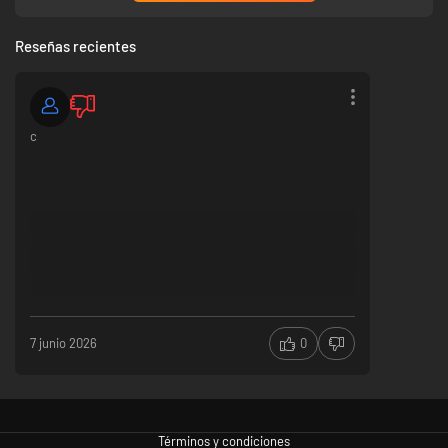
Reseñas recientes
Caos para 200 jugadores
¡Sumérgete en enormes batallas de 200 jugadores! Lánzate al corazón de
una épica película de guerra, repleta de escombros que vuelan por los
c
aires, derrumbamiento de trincheras, tanques a la carga y objetivos que
cambian de manos mientras el terreno se va transformando: una
auténtica locura multijugador.
7 junio 2026
0
Un potente y rico arsenal
Trae lanzallamas, gas venenoso, palas, dinamita, artillería, aviones,
ametralladoras y toda una gama de vehículos y tanques experimentales.
Equípate con una mezcla de armas históricas, utiliza una gran variedad
de vehículos y otros objetos: ¡golpea a tus enemigos con una baguette o
Términos y condiciones