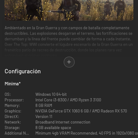
Ambientado en la Gran Guerra y con campos de batalla completamente
destructibles. Las explosiones desgarran el terreno, las fortificaciones se
derrumban y la línea del frente puede cambiar de forma a cada instante.
Over The Top: WWI convierte el lúgubre escenario de la Gran Guerra en un
frenético patio de recreo de destrucción, donde los planes rara vez
sobreviven al primer contacto
Configuración
Mínima
*
OS:
Windows 10 64-bit
Processor:
Intel Core i3-8300 / AMD Ryzen 3 3100
Memory:
8 GB RAM
Elige tu rol
Graphics:
NVIDIA GeForce GTX 1060 6 GB / AMD Radeon RX 570
DirectX:
Version 11
Carga como fusilero, construye como ingeniero, despeja trincheras como
Network:
Broadband Internet connection
un pirómano especialista en lanzallamas o solicita ataques aéreos como
Storage:
8 GB available space
oficial. Cada clase tiene una función clara en el campo de batalla, con
Additional Notes:
Minimum 4gb VRAM Recommended, 40 FPS in 1920x1080 on 
amplio margen para la improvisación. Hay tres facciones: Francia, Gran