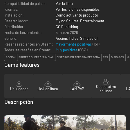
Compatibilidad de países:
Ver la lista
Idiomas:
Ver los idiomas disponibles
Instalación:
Cómo activar tu producto
Desarrollador:
Flying Squirrel Entertainment
Distribuidor:
GG Publishing
Fecha de lanzamiento:
5 marzo 2026
Género:
Acción
,
Indies
,
Simulación
Reseñas recientes en Steam:
Mayormente positivas
(151)
Todas las reseñas en Steam:
Muy positivas
(
6641
)
ACCIÓN
PRIMERA GUERRA MUNDIAL
DISPAROS EN TERCERA PERSONA
FPS
DISPAROS
HI
Game features
Cooperativo
Un jugador
JcJ en línea
LAN PvP
LA
en línea
Descripción