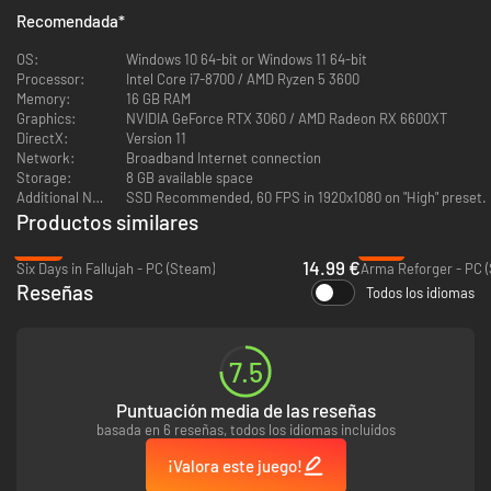
Bretaña o Alemania, cada una con ocho clases bien definidas.
Recomendada
*
Desbloquea nuevo equipamiento y opciones de personalización a medida
que juegas.
OS:
Windows 10 64-bit or Windows 11 64-bit
Processor:
Intel Core i7-8700 / AMD Ryzen 5 3600
Memory:
16 GB RAM
Graphics:
NVIDIA GeForce RTX 3060 / AMD Radeon RX 6600XT
DirectX:
Version 11
Network:
Broadband Internet connection
Storage:
8 GB available space
Additional Notes:
SSD Recommended, 60 FPS in 1920x1080 on "High" preset.
Productos similares
Sandbox de destrucción
-62%
-16%
14.99 €
Six Days in Fallujah - PC (Steam)
Arma Reforger - PC 
Un sandbox dinámico y destructivo ambientado en la Gran Guerra: haz
Reseñas
explotar todo, excava donde quieras, remodela trincheras, derriba
Todos los idiomas
edificios y destruye fortificaciones. Las explosiones generan cambios
permanentes que afectan las líneas de visión, las rutas y las coberturas.
Lucha en múltiples mapas, jugables en distintas estaciones y momentos
7.5
del día. Utiliza el completo editor de mapas para crear y compartir tus
propios campos de batalla.
Puntuación media de las reseñas
basada en 6 reseñas, todos los idiomas incluidos
¡Valora este juego!