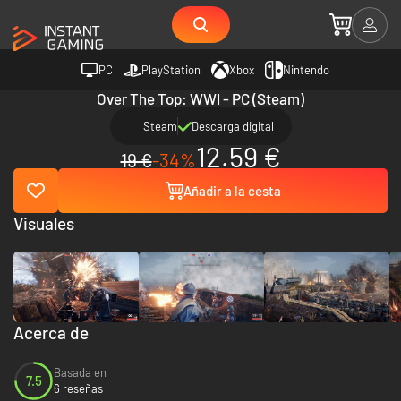
PC
PlayStation
Xbox
Nintendo
Over The Top: WWI - PC (Steam)
Steam
Descarga digital
12.59 €
19 €
-34%
Añadir a la cesta
Visuales
Acerca de
Basada en
7.5
6 reseñas