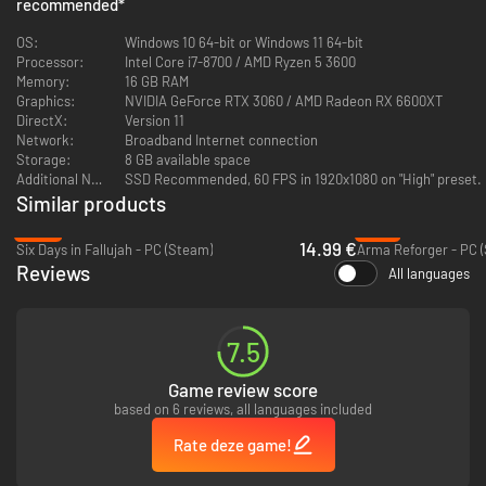
recommended
*
verschillende klassen. Ontgrendel nieuwe uitrusting en aanpassingsopties
terwijl je speelt.
OS:
Windows 10 64-bit or Windows 11 64-bit
Processor:
Intel Core i7-8700 / AMD Ryzen 5 3600
Memory:
16 GB RAM
Graphics:
NVIDIA GeForce RTX 3060 / AMD Radeon RX 6600XT
DirectX:
Version 11
Network:
Broadband Internet connection
Storage:
8 GB available space
Additional Notes:
SSD Recommended, 60 FPS in 1920x1080 on "High" preset.
Similar products
Sandbox van vernietiging
-62%
-16%
14.99 €
Six Days in Fallujah - PC (Steam)
Arma Reforger - PC 
Een dynamische, destructieve WO1-sandbox: blaas alles op, graaf overal,
Reviews
pas loopgraven aan, laat gebouwen instorten, vernietig vestingwerken.
All languages
Explosies laten veranderingen achter die van invloed zijn op zichtlijnen,
routes en dekking. Vecht in meerdere maps, speelbaar in verschillende
seizoenen en tijdstippen. Gebruik de mapeditor om je eigen slagvelden te
7.5
creëren en te delen.
Game review score
based on 6 reviews, all languages included
Rate deze game!