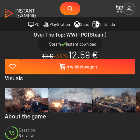
PC
PlayStation
Xbox
Nintendo
Over The Top: WWI - PC (Steam)
Steam
Instant download
12.59 €
19 €
-34%
In winkelwagen
Visuals
About the game
Based on
7.5
6 reviews