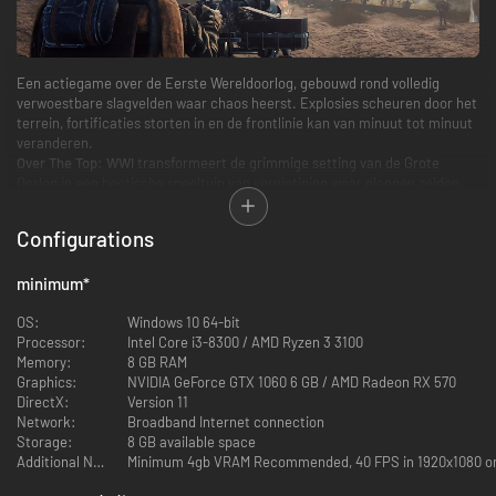
Een actiegame over de Eerste Wereldoorlog, gebouwd rond volledig
verwoestbare slagvelden waar chaos heerst. Explosies scheuren door het
terrein, fortificaties storten in en de frontlinie kan van minuut tot minuut
veranderen.
Over The Top: WWI
transformeert de grimmige setting van de Grote
Oorlog in een hectische speeltuin van vernietiging waar plannen zelden
het eerste contact overleven.
Configurations
minimum
*
OS:
Windows 10 64-bit
Processor:
Intel Core i3-8300 / AMD Ryzen 3 3100
Memory:
8 GB RAM
Graphics:
NVIDIA GeForce GTX 1060 6 GB / AMD Radeon RX 570
Kies je rol
DirectX:
Version 11
Network:
Broadband Internet connection
Val aan als schutter, bouw als ingenieur, ruim loopgraven op als
Storage:
8 GB available space
vlammenwerpersoldaat of roep luchtaanvallen in als officier. Elke klasse
Additional Notes:
Minimum 4gb VRAM Recommended, 40 FPS in 1920x1080 on 
heeft een duidelijke taak op het slagveld en volop ruimte voor
improvisatie. Kies uit 3 facties: Frankrijk, het VK of Duitsland, elk met 8