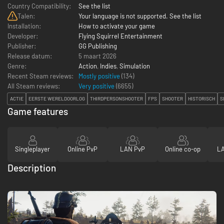
Country Compatibility:
See the list
Talen:
Your language is not supported. See the list
Installation:
How to activate your game
Developer:
Flying Squirrel Entertainment
Publisher:
GG Publishing
Release datum:
5 maart 2026
Genre:
Action
,
Indies
,
Simulation
Recent Steam reviews:
Mostly positive
(134)
All Steam reviews:
Very positive
(
6655
)
ACTIE
EERSTE WERELDOORLOG
THIRDPERSONSHOOTER
FPS
SHOOTER
HISTORISCH
S
Game features
Singleplayer
Online PvP
LAN PvP
Online co-op
LA
Description