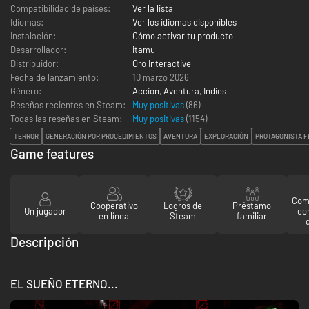
Compatibilidad de países:
Ver la lista
Idiomas:
Ver los idiomas disponibles
Instalación:
Cómo activar tu producto
Desarrollador:
itamu
Distribuidor:
Oro Interactive
Fecha de lanzamiento:
10 marzo 2026
Género:
Acción
,
Aventura
,
Indies
Reseñas recientes en Steam:
Muy positivas
(86)
Todas las reseñas en Steam:
Muy positivas
(
1154
)
TERROR
GENERACIÓN POR PROCEDIMIENTOS
AVENTURA
EXPLORACIÓN
PROTAGONISTA 
Game features
Comp
Cooperativo
Logros de
Préstamo
Un jugador
co
en línea
Steam
familiar
Descripción
EL SUEÑO ETERNO...