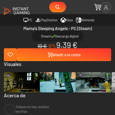
PC
PlayStation
Xbox
Nintendo
Mama's Sleeping Angels - PC (Steam)
Steam
Descarga digital
9.39 €
10 €
-6%
Añadir a la cesta
Visuales
Acerca de
Todavía no hay reseñas
--
escritas