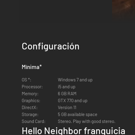
Configuración
Hello Neighbor es un juego de terror y sigilo donde debes 
Mínima
*
tus movimientos. ¿Te gusta escalar ventanas? Podrá una t
OS *:
Windows 7 and up
Processor:
i5 and up
Memory:
6 GB RAM
Graphics:
GTX 770 and up
DirectX:
Version 11
Storage:
5 GB available space
Sound Card:
Stereo. Play with good stereo.
Hello Neighbor franquicia