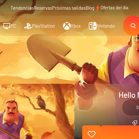
Ofertas del día
Tendencias
Reservas
Próximas salidas
Blog
PC
PlayStation
Xbox
Nintendo
Hello
S