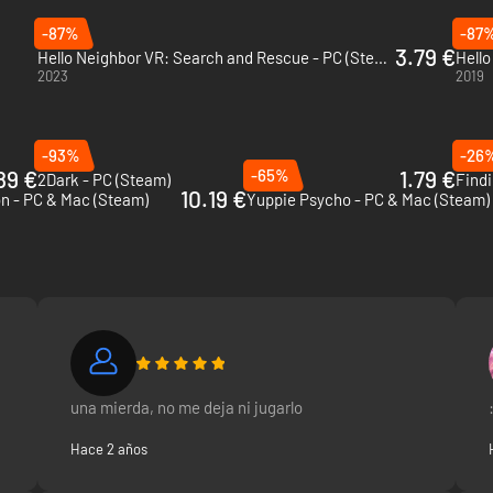
-87%
-87
3.79 €
Hello Neighbor VR: Search and Rescue - PC (Steam)
Hello
2023
2019
-93%
-26
89 €
-65%
1.79 €
2Dark - PC (Steam)
Findi
10.19 €
n - PC & Mac (Steam)
Yuppie Psycho - PC & Mac (Steam)
una mierda, no me deja ni jugarlo
Hace 2 años