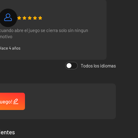
cuando abre el juego se cierra solo sin ningun
motivo
Hace 4 años
Todos los idiomas
juego!
ientes