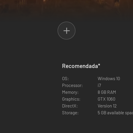
meterte en la casa de tu vecino y averiguar los secretos que esconde e
Recomendada
*
rampa para osos. ¿Tratas de escapar? Encontrará un atajo.
OS:
Windows 10
Processor:
i7
Memory:
8 GB RAM
Graphics:
GTX 1060
DirectX:
Version 12
Storage:
5 GB available spa