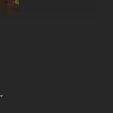
n el sótano. Juega contra una IA avanzada que aprende de
ce