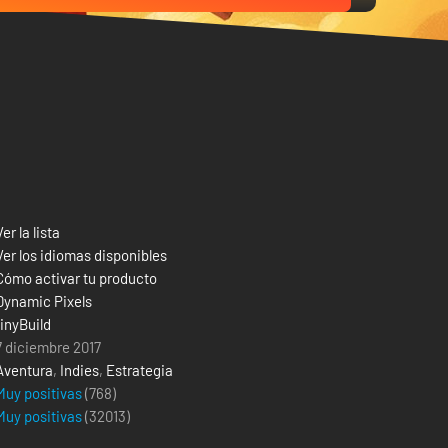
Ver la lista
Ver los idiomas disponibles
Cómo activar tu producto
Dynamic Pixels
tinyBuild
7 diciembre 2017
Aventura
,
Indies
,
Estrategia
Muy positivas
(768)
Muy positivas
(
32013
)