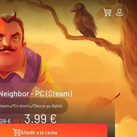
 Neighbor - PC (Steam)
team
En stock
Descarga digital
3.99 €
29 €
-86%
Añadir a la cesta