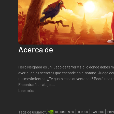
Acerca de
Hello Neighbor es un juego de terror y sigilo donde debes m
averiguar los secretos que esconde en el sótano. Juega c
tus movimientos. ¿Te gusta escalar ventanas? Podrá una t
Encontrará un atajo....
Leer más
Tags de usuario*:
GEFORCE NOW
TERROR
SANDBOX
PRIM