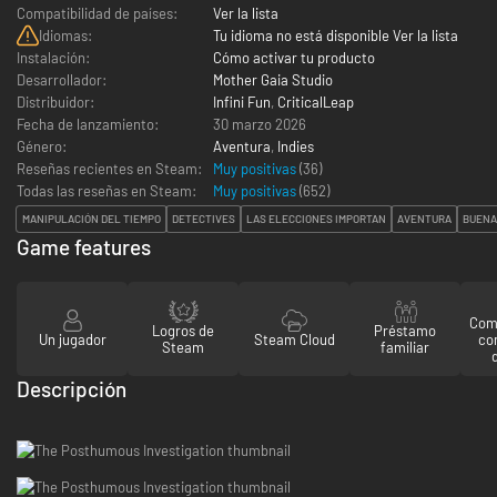
Compatibilidad de países:
Ver la lista
Idiomas:
Tu idioma no está disponible Ver la lista
Instalación:
Cómo activar tu producto
Desarrollador:
Mother Gaia Studio
Distribuidor:
Infini Fun
,
CriticalLeap
Fecha de lanzamiento:
30 marzo 2026
Género:
Aventura
,
Indies
Reseñas recientes en Steam:
Muy positivas
(36)
Todas las reseñas en Steam:
Muy positivas
(
652
)
MANIPULACIÓN DEL TIEMPO
DETECTIVES
LAS ELECCIONES IMPORTAN
AVENTURA
BUENA
Game features
Comp
Logros de
Préstamo
Un jugador
Steam Cloud
co
Steam
familiar
Descripción