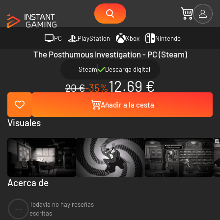
PC
PlayStation
Xbox
Nintendo
The Posthumous Investigation - PC (Steam)
Steam
Descarga digital
12.69 €
20 €
-35%
Añadir a la cesta
Visuales
Acerca de
Todavía no hay reseñas
--
escritas