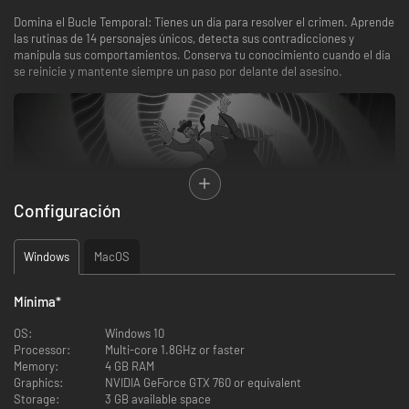
Domina el Bucle Temporal: Tienes un día para resolver el crimen. Aprende
las rutinas de 14 personajes únicos, detecta sus contradicciones y
manipula sus comportamientos. Conserva tu conocimiento cuando el día
se reinicie y mantente siempre un paso por delante del asesino.
Configuración
Windows
MacOS
Sin guiarte de la mano. Usa tu "Tablero de Investigación" para conectar
pruebas, reconstruir la línea temporal y acusar al culpable. Solo la lógica
pura te liberará del bucle.
Mínima
*
OS:
Windows 10
Processor:
Multi-core 1.8GHz or faster
Memory:
4 GB RAM
Graphics:
NVIDIA GeForce GTX 760 or equivalent
Storage:
3 GB available space