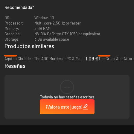
Recomendada
*
OS:
Windows 10
Processor:
Multi-core 2.5GHz or faster
Un Mundo Literario Vivo: Experimenta una adaptación satírica, ingeniosa
Memory:
8 GB RAM
y oscura del legendario autor brasileño Machado de Assis. Tu
Graphics:
NVIDIA GeForce GTX 1050 or equivalent
investigación te llevará a través de un Río de Janeiro de 1937 dibujado a
Storage:
3 GB available space
mano, repleto de estilo, sarcasmo y atmósfera. No existe una única
Productos similares
respuesta correcta: cada acusación tiene su lógica, y la verdad la defines
tú.
-93%
-70%
1.09 €
Agatha Christie - The ABC Murders - PC & Mac (Steam)
Reseñas
--
Todavía no hay reseñas escritas
¡Valora este juego!