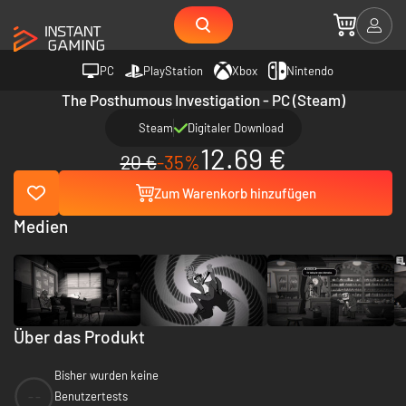
PC
PlayStation
Xbox
Nintendo
The Posthumous Investigation - PC (Steam)
Steam
Digitaler Download
12.69 €
20 €
-35%
Zum Warenkorb hinzufügen
Medien
Über das Produkt
Bisher wurden keine
--
Benutzertests