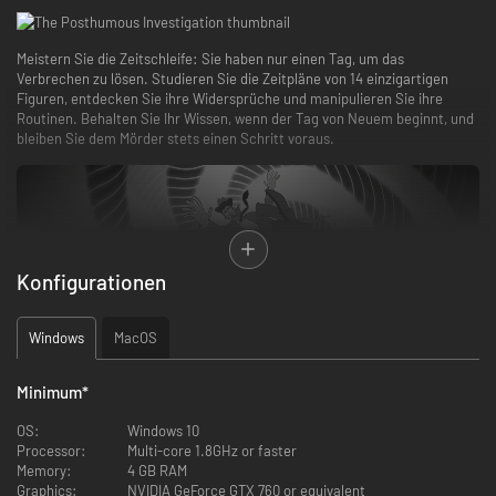
Meistern Sie die Zeitschleife
:
Sie haben nur einen Tag, um das
Verbrechen zu lösen. Studieren Sie die Zeitpläne von 14 einzigartigen
Figuren, entdecken Sie ihre Widersprüche und manipulieren Sie ihre
Routinen. Behalten Sie Ihr Wissen, wenn der Tag von Neuem beginnt, und
bleiben Sie dem Mörder stets einen Schritt voraus.
Konfigurationen
Windows
MacOS
Keine Hilfestellungen. Nutzen Sie Ihr „Gedankenbrett“, um Beweise zu
verknüpfen, die Chronologie zu rekonstruieren und den Täter anzuklagen.
Minimum
*
Nur reine Logik wird Sie aus der Schleife befreien.
OS:
Windows 10
Processor:
Multi-core 1.8GHz or faster
Memory:
4 GB RAM
Graphics:
NVIDIA GeForce GTX 760 or equivalent