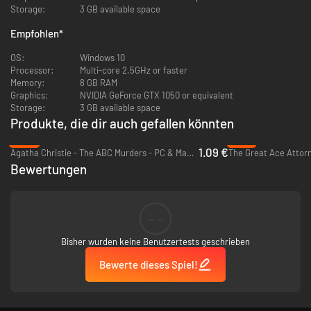
Storage:
3 GB available space
Empfohlen
*
OS:
Windows 10
Processor:
Multi-core 2.5GHz or faster
Memory:
8 GB RAM
Eine lebendige literarische Welt
:
Erleben Sie eine satirische, geistreiche
Graphics:
NVIDIA GeForce GTX 1050 or equivalent
und düstere Adaption des legendären brasilianischen Autors Machado de
Storage:
3 GB available space
Assis. Ihre Ermittlungen führen Sie durch ein handgezeichnetes Rio de
Produkte, die dir auch gefallen könnten
Janeiro des Jahres 1937 – voller Stil, Sarkasmus und Atmosphäre. Es gibt
keine eindeutig richtige Antwort – jede Anschuldigung hat ihre Logik, und
-93%
-70%
die Wahrheit liegt in Ihrer Hand.
1.09 €
Agatha Christie - The ABC Murders - PC & Mac (Steam)
Bewertungen
--
Bisher wurden keine Benutzertests geschrieben
Bewerte dieses Spiel!