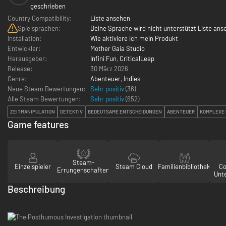
geschrieben
Country Compatibility:
Liste ansehen
Spielsprachen:
Deine Sprache wird nicht unterstützt Liste ans
Installation:
Wie aktiviere ich mein Produkt
Entwickler:
Mother Gaia Studio
Herausgeber:
Infini Fun
,
CriticalLeap
Release:
30 März 2026
Genre:
Abenteuer
,
Indies
Neue Steam Bewertungen:
Sehr positiv
(36)
Alle Steam Bewertungen:
Sehr positiv
(
652
)
ZEITMANIPULATION
DETEKTIV
BEDEUTSAME ENTSCHEIDUNGEN
ABENTEUER
KOMPLEXE
Game features
Steam-
Einzelspieler
Steam Cloud
Familienbibliothek
Co
Errungenschaften
Unt
Beschreibung