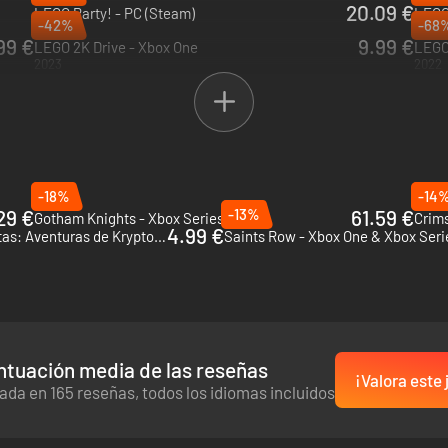
20.09 €
LEGO Party! - PC (Steam)
LEGO
-42%
-68
2025
2025
99 €
9.99 €
LEGO 2K Drive - Xbox One
LEGO 
2023
2022
-18%
-14
29 €
-13%
61.59 €
Gotham Knights - Xbox Series X|S
Crims
4.99 €
DC Liga de Supermascotas: Aventuras de Krypto & Ace - Xbox One & Xbox Series X|S
Saints Row - Xbox One & Xbox Seri
ntuación media de las reseñas
¡Valora este
ada en 165 reseñas, todos los idiomas incluidos