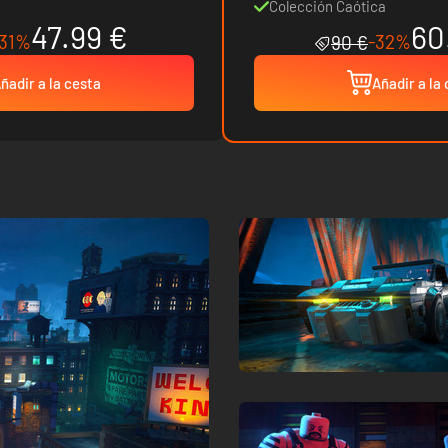
Colección Caótica
47.99 €
60
-31%
-32%
90 €
ñadir a la cesta
Añadir a la