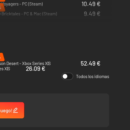
10.49 €
 Voyagers - PC (Steam)
%
9.49 €
Bricktales - PC & Mac (Steam)
%
52.49 €
on Desert - Xbox Series X|S
26.09 €
es X|S
Todos los idiomas
 juego!