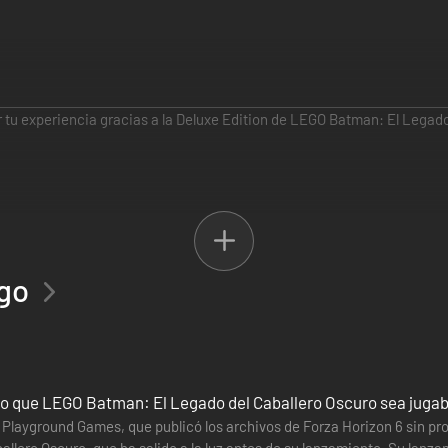
 tu experiencia gracias a la Deluxe Edition de LEGO Batman: El Legado
o en 3 packs temáticos: Pack de la Trilogía de Arkham, Pack de Batman
je jugable), 1 batmóvil y un conjunto de 5 objetos decorativos para la B
ego
ue presenta al Joker y a Harley Quinn, además de un Pack Siniestro insp
y Quinn como personajes jugables en una misión de historia completam
vo modo Caótico
o que LEGO Batman: El Legado del Caballero Oscuro sea jugabl
aje jugable original), 1 batmóvil y 1 conjunto de decoración para la Batc
e Playground Games, que publicó los archivos de Forza Horizon 6 sin pr
llero Oscuro, que ha salido a la luz antes de su lanzamiento. Su lanzam