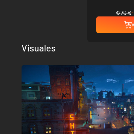
70 €
A
Visuales