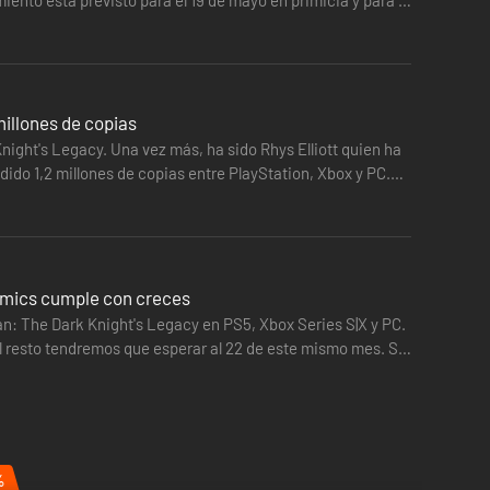
 Games, los creadores de LEGO Star Wars:
con la Deluxe Edition de LEGO Batman:
illones de copias
ight's Legacy. Una vez más, ha sido Rhys Elliott quien ha
ido 1,2 millones de copias entre PlayStation, Xbox y PC.
omics cumple con creces
: The Dark Knight's Legacy en PS5, Xbox Series S|X y PC.
el resto tendremos que esperar al 22 de este mismo mes. Sin
%