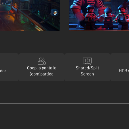
Coop. a pantalla
Shared/Split
ador
HDR d
(com)partida
Screen