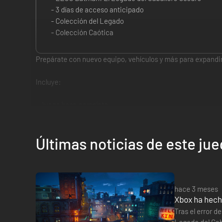
- 3 días de acceso anticipado
- Colección del Legado
- Colección Caótica
Prepárate con nuevo equipo, vehículos y más para expandir
Incluye:
• Juego base completo
• Colección del Legado:
- Más de 30 objetos incluidos el mismo día del lanzamient
- Cada pack temático contiene 7 trajes (1 traje por persona
Últimas noticias de este ju
• Colección Caótica*:
- Incluye una nueva misión de historia y el modo Caótico, q
- Fúgate del Psiquiátrico de Arkham con el Joker y Harle
hace 3 meses
- Siembra el caos por las calles de Gotham City con el nue
Xbox ha hech
- El Pack Siniestro incluye 7 trajes (1 traje por cada person
Tras el error d
Legado del Caba