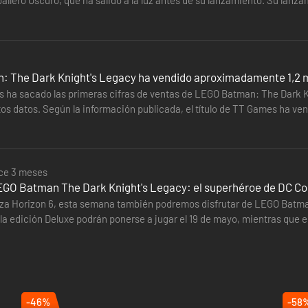
e acción y aventura que se centra en la narrativa desarrollado por TT
ra…
e que vendrá por separado el 18 de septiembre de 2026, y se incluirá 
pleto)
 The Dark Knight's Legacy ha vendido aproximadamente 1,2 m
cs ha sacado las primeras cifras de ventas de LEGO Batman: The Dark Kn
s datos. Según la información publicada, el título de TT Games ha vend
PlayStation…
ce 3 meses
LEGO Batman The Dark Knight's Legacy: el superhéroe de DC C
a Horizon 6, esta semana también podremos disfrutar de LEGO Batman
la edición Deluxe podrán ponerse a jugar el 19 de mayo, mientras que 
 vamos…
-46%
-58