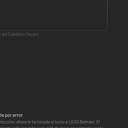
 del Caballero Oscuro
 del Futuro y Pack Música de Fiesta
atcueva
irado en los villanos
ente nueva
e por error
ueva
otección, ahora le ha tocado el turno a LEGO Batman: El
iento está previsto para el 19 de mayo en primicia y para el