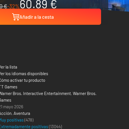
60.89 €
0 €
-32%
Añadir a la cesta
Ver la lista
Ver los idiomas disponibles
Cómo activar tu producto
TT Games
Warner Bros. Interactive Entertainment
,
Warner Bros.
Games
21 mayo 2026
Acción
,
Aventura
Muy positivas
(478)
Extremadamente positivas
(
13044
)