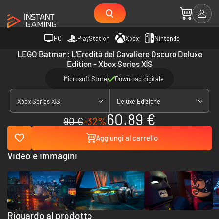
PC
PlayStation
Xbox
Nintendo
LEGO Batman: L'Eredità del Cavaliere Oscuro Deluxe
Edition - Xbox Series X|S
Microsoft Store
Download digitale
Xbox Series X|S
Deluxe Edizione
60.89 €
90 €
-32%
Aggiungi al carrello
Video e immagini
Riguardo al prodotto