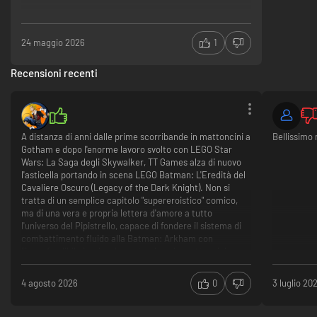
24 maggio 2026
1
Recensioni recenti
A distanza di anni dalle prime scorribande in mattoncini a
Bellissimo
Gotham e dopo l'enorme lavoro svolto con LEGO Star
Wars: La Saga degli Skywalker, TT Games alza di nuovo
l'asticella portando in scena LEGO Batman: L'Eredità del
Cavaliere Oscuro (Legacy of the Dark Knight). Non si
tratta di un semplice capitolo "supereroistico" comico,
ma di una vera e propria lettera d'amore a tutto
l'universo del Pipistrello, capace di fondere il sistema di
combattimento fluido alla Batman: Arkham con
l'inconfondibile ironia e la costruzione in mattoncini.
Un'esperienza da Cavaliere Oscuro reinventataSviluppato
in Unreal Engine 5, il gioco offre una Gotham City open-
4 agosto 2026
0
3 luglio 20
world visivamente mozzafiato, cupa ma allo stesso
tempo colorata nei suoi dettagli plastici. La narrativa
ripercorre la carriera di Bruce Wayne dalle sue origini con