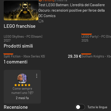
originale), 1 Batmobile e 1 set di oggetti per la Batcaverna.
Test LEGO Batman: L'eredità del Cavaliere
Oscuro: recensioni positive per l'eroe della
LEGO Batman: L'Eredità del Cavaliere Oscuro è un gioco d'azione-
avventura creato da TT Games, i creatori di LEGO Star Wars: la Saga di
DC Comics
Skywalker.
5
LEGO franchise
**La Collezione del caos è un pacchetto DLC post lancio separato che
-46%
uscirà il 18 settembre 2026 e che verrà incluso in LEGO Batman: L'Eredità
LEGO Skylines - PC (Steam)
LEGO Party! - PC (St
del Cavaliere Oscuro Deluxe Edition (richiede il gioco principale).
2027
2025
Prodotti simili
-41%
-18%
29.39 €
Split Fiction - Xbox Series X|S
Gotham Knights - Xbo
1 commenti
Come sempre
numeri uno ?✌️?
2 mesi fa
Recensione
Tutte le lingue