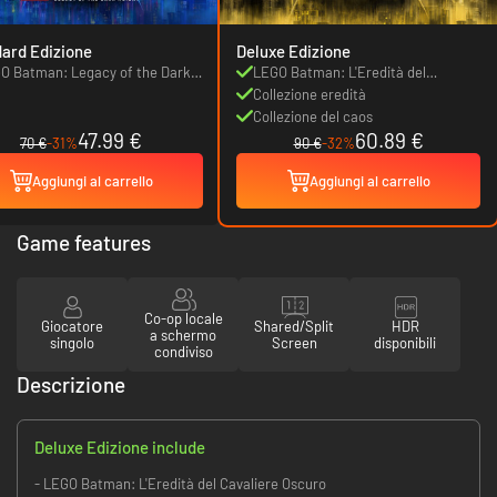
ard Edizione
Deluxe Edizione
O Batman: Legacy of the Dark
LEGO Batman: L'Eredità del
ght
Cavaliere Oscuro
Collezione eredità
Collezione del caos
47.99 €
60.89 €
70 €
-31%
90 €
-32%
Aggiungi al carrello
Aggiungi al carrello
Game features
Co-op locale
Giocatore
Shared/Split
HDR
a schermo
singolo
Screen
disponibili
condiviso
Descrizione
Deluxe Edizione include
- LEGO Batman: L'Eredità del Cavaliere Oscuro