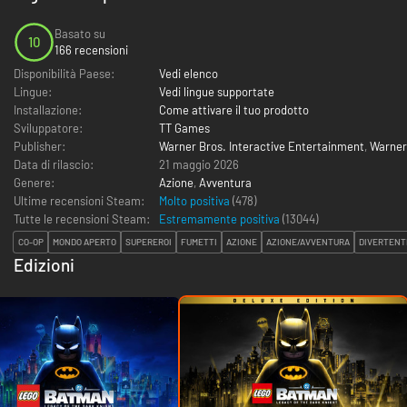
Basato su
10
166 recensioni
Disponibilità Paese:
Vedi elenco
Lingue:
Vedi lingue supportate
Installazione:
Come attivare il tuo prodotto
Sviluppatore:
TT Games
Publisher:
Warner Bros. Interactive Entertainment
,
Warner
Data di rilascio:
21 maggio 2026
Genere:
Azione
,
Avventura
Ultime recensioni Steam:
Molto positiva
(478)
Tutte le recensioni Steam:
Estremamente positiva
(
13044
)
CO-OP
MONDO APERTO
SUPEREROI
FUMETTI
AZIONE
AZIONE/AVVENTURA
DIVERTENT
Edizioni