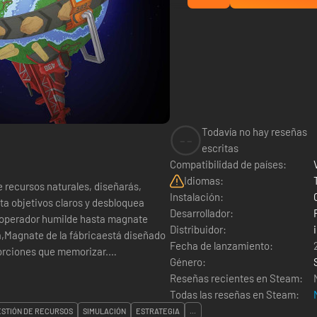
Todavía no hay reseñas
--
escritas
Compatibilidad de países:
Idiomas:
e recursos naturales, diseñarás,
Instalación:
eta objetivos claros y desbloquea
Desarrollador:
 operador humilde hasta magnate
Distribuidor:
ca,Magnate de la fábricaestá diseñado
Fecha de lanzamiento:
oporciones que memorizar.
Género:
Reseñas recientes en Steam:
Todas las reseñas en Steam:
ESTIÓN DE RECURSOS
SIMULACIÓN
ESTRATEGIA
...