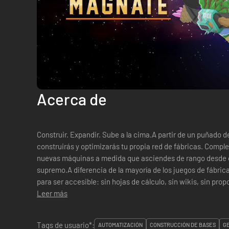
Acerca de
Construir. Expandir. Sube a la cima.A partir de un puñado d
construirás y optimizarás tu propia red de fábricas. Compl
nuevas máquinas a medida que asciendes de rango desde
supremo.A diferencia de la mayoría de los juegos de fábri
para ser accesible: sin hojas de cálculo, sin wikis, sin pr
Simplemente líneas de producción sat...
Leer más
Tags de usuario*:
AUTOMATIZACIÓN
CONSTRUCCIÓN DE BASES
G