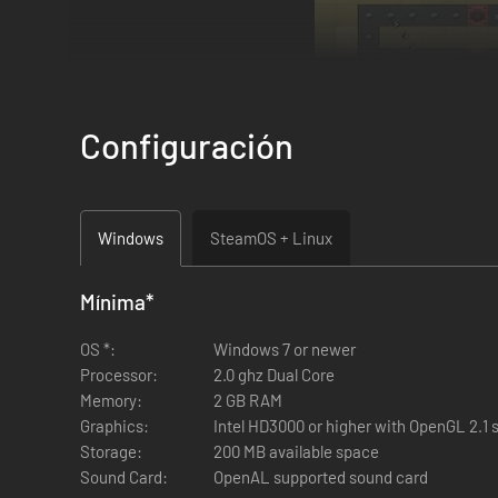
Configuración
Windows
SteamOS + Linux
Mínima
*
OS *:
Windows 7 or newer
Edificio de fábrica accesible
Processor:
2.0 ghz Dual Core
Memory:
2 GB RAM
Empieza poco a poco y crece a tu propio ritmo. Construya m
Graphics:
Intel HD3000 or higher with OpenGL 2.1 
Storage:
200 MB available space
Progresión basada en objetivos
Sound Card:
OpenAL supported sound card