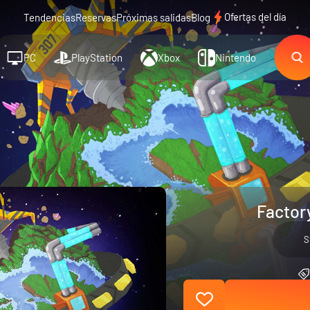
Ofertas del día
Tendencias
Reservas
Próximas salidas
Blog
PC
PlayStation
Xbox
Nintendo
Factor
S