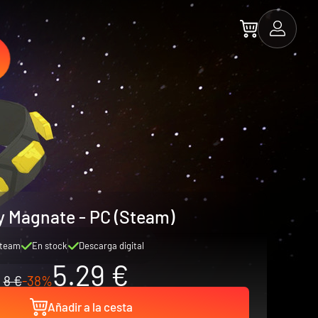
y Magnate - PC (Steam)
team
En stock
Descarga digital
5.29 €
8 €
-38%
Añadir a la cesta