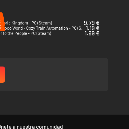
tos y herramientas para expandir tu imperio de
%
%
9.79 €
storic Kingdom - PC (Steam)
%
1.19 €
Super Loco World - Cozy Train Automation - PC (Steam)
1.99 €
 to the People - PC (Steam)
Únete a nuestra comunidad