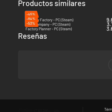
Productos similares
Sepa siempre hacia qué está trabajando. Cada objetivo te
producción.
-45%
-84%
9.
Alchemy Factory - PC (Steam)
-53%
3.
Good Company - PC (Steam)
3.
Factory Planner - PC (Steam)
Reseñas
Final con un propósito
Térm