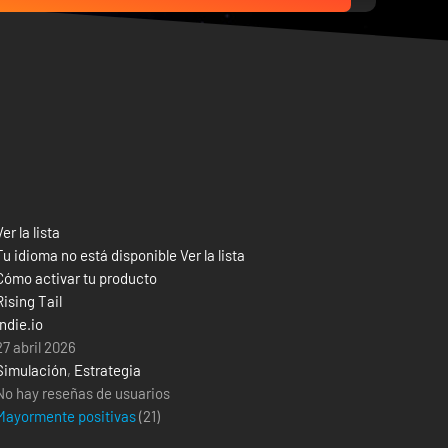
Ver la lista
Tu idioma no está disponible Ver la lista
Cómo activar tu producto
Rising Tail
indie.io
27 abril 2026
Simulación
,
Estrategia
No hay reseñas de usuarios
Mayormente positivas
(
21
)