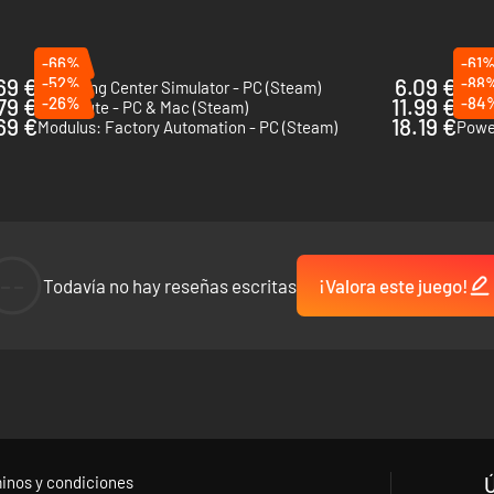
 brinda una meta clara, recompensándote con nuevas máquinas, elemen
-66%
-61
69 €
-52%
6.09 €
-88
Recycling Center Simulator - PC (Steam)
Prehi
79 €
-26%
11.99 €
-84
Rail Route - PC & Mac (Steam)
69 €
18.19 €
Modulus: Factory Automation - PC (Steam)
Power
--
Todavía no hay reseñas escritas
¡Valora este juego!
inos y condiciones