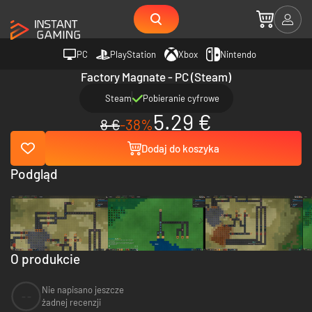
PC
PlayStation
Xbox
Nintendo
Factory Magnate - PC (Steam)
Steam
Pobieranie cyfrowe
5.29 €
8 €
-38%
Dodaj do koszyka
Podgląd
O produkcie
Nie napisano jeszcze
--
żadnej recenzji