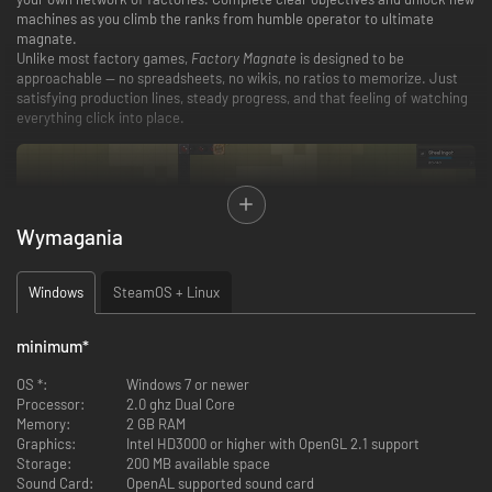
machines as you climb the ranks from humble operator to ultimate
magnate.
Unlike most factory games,
Factory Magnate
is designed to be
approachable — no spreadsheets, no wikis, no ratios to memorize. Just
satisfying production lines, steady progress, and that feeling of watching
everything click into place.
Wymagania
Windows
SteamOS + Linux
minimum
*
OS *:
Windows 7 or newer
Processor:
2.0 ghz Dual Core
Approachable Factory Building
Memory:
2 GB RAM
Graphics:
Intel HD3000 or higher with OpenGL 2.1 support
Start small and grow at your own pace. Build machines, connect
Storage:
200 MB available space
production lines, and unlock new technologies — all without the pressure
Sound Card:
OpenAL supported sound card
of endless complexity.