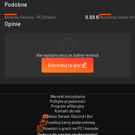
Podobne
Objective-Based Progression
-45%
-74%
9.69 €
Alchemy Factory - PC (Steam)
Recycling Center Sim
Always know what you’re working toward. Each objective gives you a
Opinie
clear goal, rewarding you with new machines, items, and tools to expand
your production empire.
--
Nie napisano jeszcze żadnej recenzji
Zrecenzuj tę grę!
Warunki korzystania
Endgame with a Purpose
Polityka prywatności
Program afiliacyjny
Kontakt do nas
You can actually
finish
this factory game. Complete the final objective to
Nasz Serwer Discord i Bot
reach the top and claim your title as the ultimate Factory Magnate.
Zrealizuj kartę podarunkową
Depth Without Overload
Nowości o grach na PC i konsole
Dołącz do naszej społeczności