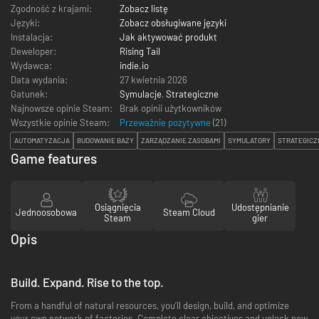
Zgodność z krajami:
Zobacz listę
Języki:
Zobacz obsługiwane języki
Instalacja:
Jak aktywować produkt
Deweloper:
Rising Tail
Wydawca:
indie.io
Data wydania:
27 kwietnia 2026
Gatunek:
Symulacje
,
Strategiczne
Najnowsze opinie Steam:
Brak opinii użytkowników
Wszystkie opinie Steam:
Przeważnie pozytywne
(
21
)
AUTOMATYZACJA
BUDOWANIE BAZY
ZARZĄDZANIE ZASOBAMI
SYMULATORY
STRATEGICZ
Game features
Osiągnięcia
Udostępnianie
Jednoosobowa
Steam Cloud
Steam
gier
Opis
Build. Expand. Rise to the top.
From a handful of natural resources, you’ll design, build, and optimize
your own network of factories. Complete clear objectives and unlock new