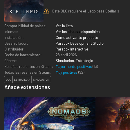
Este DLC requiere el juego base Stellaris
Compatibilidad de países:
Ver la lista
Idiomas:
Ver los idiomas disponibles
Instalación:
Cómo activar tu producto
Desarrollador:
Paradox Development Studio
Distribuidor:
Paradox Interactive
Fecha de lanzamiento:
28 abril 2026
Género:
Simulación
,
Estrategia
Reseñas recientes en Steam:
Mayormente positivas
(13)
Todas las reseñas en Steam:
Muy positivas
(
92
)
DLC
ESTRATEGIA
SIMULACIÓN
Añade extensiones