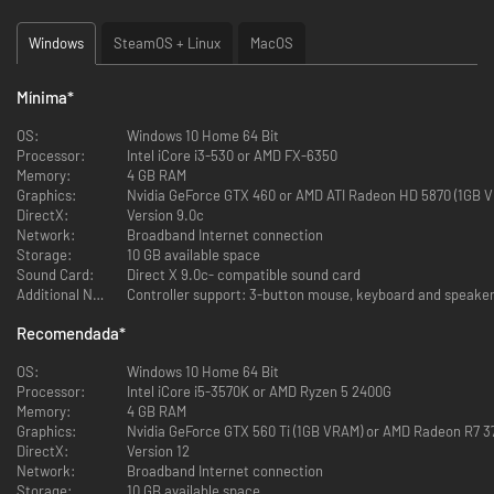
Windows
SteamOS + Linux
MacOS
Mínima
*
OS:
Windows 10 Home 64 Bit
Processor:
Intel iCore i3-530 or AMD FX-6350
Memory:
4 GB RAM
Graphics:
DirectX:
Version 9.0c
Network:
Broadband Internet connection
Storage:
10 GB available space
Sound Card:
Direct X 9.0c- compatible sound card
Additional Notes:
Controller support: 3-button mouse, keyboard and speaker
Recomendada
*
OS:
Windows 10 Home 64 Bit
Processor:
Intel iCore i5-3570K or AMD Ryzen 5 2400G
Memory:
4 GB RAM
Graphics:
Nvidia GeForce GTX 560 Ti (1GB VRAM) or AMD Rad
DirectX:
Version 12
Network:
Broadband Internet connection
Storage:
10 GB available space