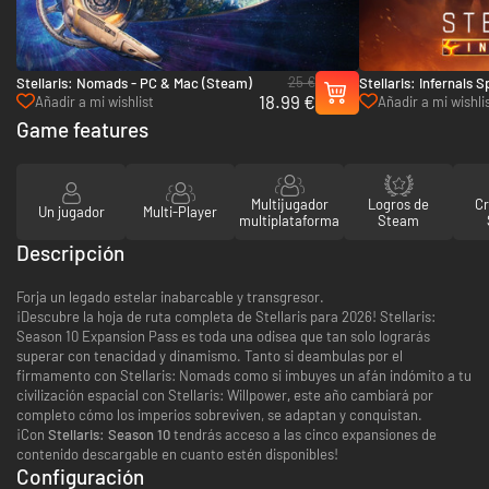
25 €
Stellaris: Nomads - PC & Mac (Steam)
Stellaris: Infernals 
18.99 €
Mac (Steam)
Añadir a mi wishlist
Añadir a mi wishli
Game features
Multijugador
Logros de
C
Un jugador
Multi-Player
multiplataforma
Steam
Descripción
Forja un legado estelar inabarcable y transgresor.
¡Descubre la hoja de ruta completa de Stellaris para 2026! Stellaris:
Season 10 Expansion Pass es toda una odisea que tan solo lograrás
superar con tenacidad y dinamismo. Tanto si deambulas por el
firmamento con Stellaris: Nomads como si imbuyes un afán indómito a tu
civilización espacial con Stellaris: Willpower
,
este año cambiará por
completo cómo los imperios sobreviven, se adaptan y conquistan.
¡Con
Stellaris: Season 10
tendrás acceso a las cinco expansiones de
contenido descargable en cuanto estén disponibles!
Configuración