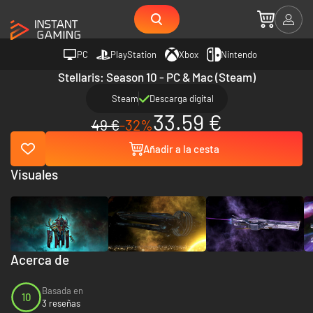
PC
PlayStation
Xbox
Nintendo
Stellaris: Season 10 - PC & Mac (Steam)
Steam
Descarga digital
33.59 €
49 €
-32%
Añadir a la cesta
Visuales
Acerca de
Basada en
10
3 reseñas