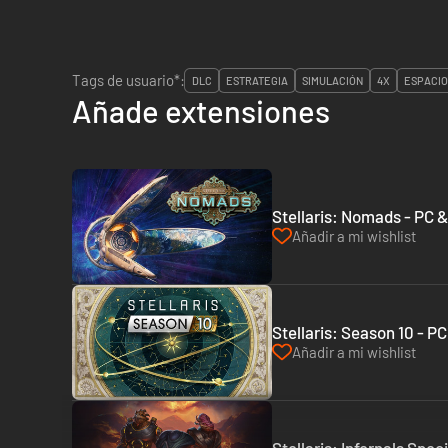
Tags de usuario*:
DLC
ESTRATEGIA
SIMULACIÓN
4X
ESPACIO
Añade extensiones
Stellaris: Nomads - PC 
Añadir a mi wishlist
Stellaris: Season 10 - P
Añadir a mi wishlist