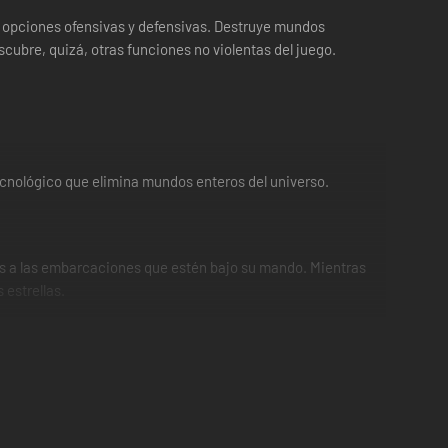
e opciones ofensivas y defensivas. Destruye mundos
cubre, quizá, otras funciones no violentas del juego.
tecnológico que elimina mundos enteros del universo.
es a las embarcaciones que estén bajo su mando. Mientras
 estrellas.
rátalos como mercenarios para tus propios conflictos, ¡pero