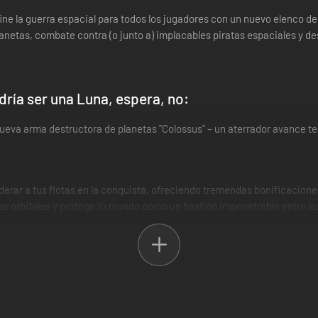
ine la guerra espacial para todos los jugadores con un nuevo elenco d
netas, combate contra (o junto a) implacables piratas espaciales y des
ría ser una Luna, espera, no:
 nueva arma destructora de planetas "Colossus" – un aterrador avance 
erar a tus flotas en la conquista, ofreciendo tremendas bonificacion
es orbitales y protege tu mundo como un bastión impenetrable entre las
an imperios ya establecidos y viven al límite de la civilización. Cont
crisis en el juego!