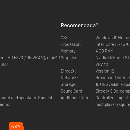
lementos cívicos, además de las nuevas ambiciones de unidad, que pro
Recomendada
*
OS:
Windows 10 Home 
tas, tres nuevos temas musicales obra de Andreas Waldetoft serán una
Processor:
Intel iCore i5-357
Memory:
4 GB RAM
1GB VRAM), or AMD
Graphics:
Nvidia GeForce GTX 560 Ti (1GB VRAM) or AMD
 4600
VRAM)
DirectX:
Version 12
Network:
Broadband Interne
Storage:
10 GB available sp
Sound Card:
DirectX 9.0c-comp
yboard and speakers. Special
Additional Notes:
Controller support
nection
multiplayer requir
-78%