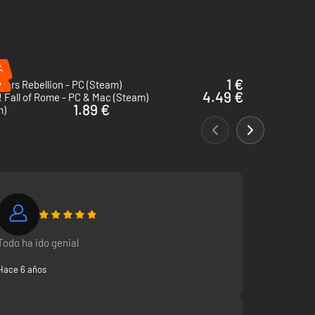
%
%
1 €
Wars Rebellion - PC (Steam)
4.49 €
! Fall of Rome - PC & Mac (Steam)
1.89 €
m)
Todo ha ido genial
Hace 6 años