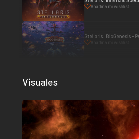
Stellaris: Infernals Spe
Añadir a mi wishlist
Stellaris: BioGenesis - 
Añadir a mi wishlist
Visuales