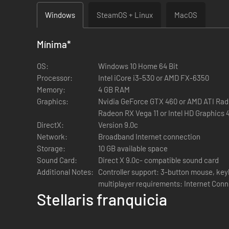
Windows
SteamOS + Linux
MacOS
La expansión incorpora nuevos beneficios de ascensión y e
personalizar tu desarrollo.
Mínima
*
Sonidos de destrucción:
OS:
Windows 10 Home 64 Bit
Como acompañamiento a tu expedición destructora de plane
Processor:
Intel iCore i3-530 or AMD FX-6350
Memory:
4 GB RAM
Graphics:
Nvidia GeForce GTX 460 or AMD ATI Radeon HD 5870 (
Radeon RX Vega 11 or Intel HD Graphics
DirectX:
Version 9.0c
Network:
Broadband Internet connection
Storage:
10 GB available space
Sound Card:
Direct X 9.0c- compatible sound card
Additional Notes:
Controller support: 3-button mouse, ke
multiplayer requirements: Internet Con
Stellaris franquicia