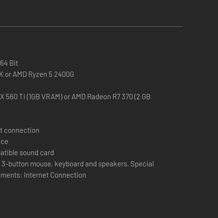
porcionan nuevas formas de invertir la unidad y
64 Bit
 delicia para tus oídos.
0K or AMD Ryzen 5 2400G
 Radeon R7 370 (2 GB
t connection
ace
atible sound card
: 3-button mouse, keyboard and speakers. Special
ements: Internet Connection