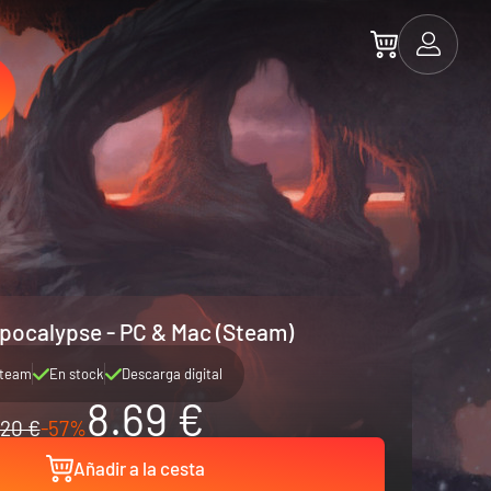
 Apocalypse - PC & Mac (Steam)
team
En stock
Descarga digital
8.69 €
20 €
-57%
Añadir a la cesta