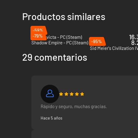
Productos similares
-59%
-79%
16.
Terra Invicta - PC (Steam)
-95%
8.
Shadow Empire - PC (Steam)
Sid Meier's Civilization 
29 comentarios
Rápido y seguro, muchas gracias.
Hace 5 años