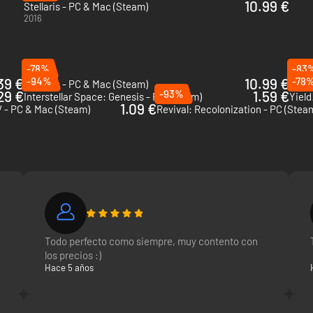
10.99 €
Stellaris - PC & Mac (Steam)
2016
-78%
-83
39 €
-94%
10.99 €
-78
Stellaris - PC & Mac (Steam)
Star 
29 €
-93%
1.59 €
Interstellar Space: Genesis - PC (Steam)
Yield
1.09 €
IV - PC & Mac (Steam)
Revival: Recolonization - PC (Stea
Todo perfecto como siempre, muy contento con
los precios :)
Hace 5 años