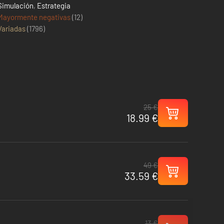
Simulación
,
Estrategia
Mayormente negativas
(12)
Variadas
(
1796
)
25 €
18.99 €
49 €
33.59 €
13 €