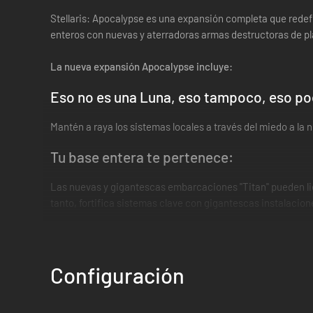
Stellaris: Apocalypse es una expansión completa que redef
enteros con nuevas y aterradoras armas destructoras de pla
La nueva expansión Apocalypse incluye:
Eso no es una Luna, eso tampoco, eso pod
Mantén a raya los sistemas locales a través del miedo a la
Tu base entera te pertenece:
Las nuevas y gigantescas embarcaciones "Titan" pueden lid
tanto, fortifica sistemas clave con gigantescas instalacion
Piratas de la constelación:
Cuidado con los saqueadores – nómadas espaciales que asalt
Configuración
ten cuidado, no sea que se alíen y desencadenen una nueva 
Algunas funciones no violentas: