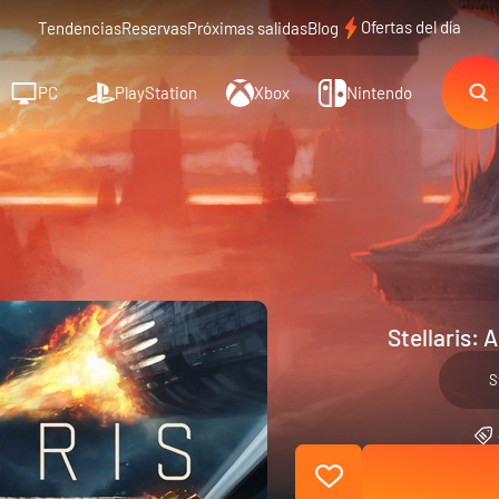
Ofertas del día
Tendencias
Reservas
Próximas salidas
Blog
PC
PlayStation
Xbox
Nintendo
Stellaris:
S