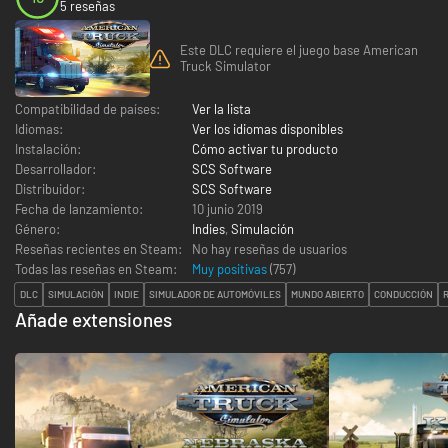
5 reseñas
Este DLC requiere el juego base American
Truck Simulator
Compatibilidad de países:
Ver la lista
Idiomas:
Ver los idiomas disponibles
Instalación:
Cómo activar tu producto
Desarrollador:
SCS Software
Distribuidor:
SCS Software
Fecha de lanzamiento:
10 junio 2019
Género:
Indies
,
Simulación
Reseñas recientes en Steam:
No hay reseñas de usuarios
Todas las reseñas en Steam:
Muy positivas
(
757
)
DLC
SIMULACIÓN
INDIE
SIMULADOR DE AUTOMÓVILES
MUNDO ABIERTO
CONDUCCIÓN
Añade extensiones