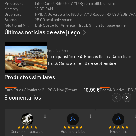
Processor:
Intel Core i5-9600 or AMD Ryzen 5 3600 or similar
Cities included in the expansion
Memory:
12 GB RAM
Graphics:
NVIDIA GeForce GTX 1660 or AMD Radeon RX 590 (2GB VRA
Storage:
25 GB available space
Additional Notes:
Disk Space for American Truck Simulator base game
Últimas noticias de este juego
hace 2 años
La expansión de Arkansas llega a American
Truck Simulator el 16 de septiembre
Productos similares
-45%
-4%
10.99 €
Euro Truck Simulator 2 - PC & Mac (Steam)
BeamNG.drive - PC (
9 comentarios
Servicio impecable,
Buen servicio.
Excelente