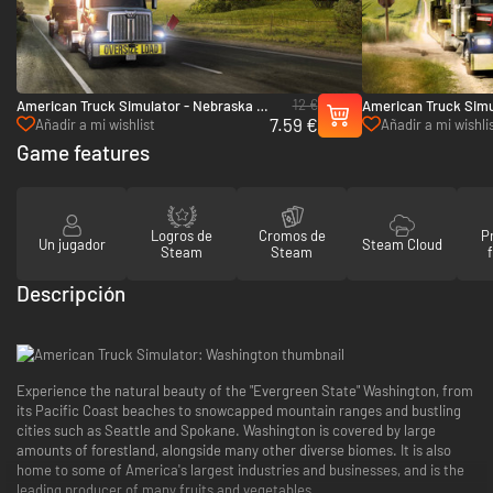
12 €
American Truck Simulator - Nebraska -
American Truck Simul
7.59 €
PC & Mac (Steam)
PC (Steam)
Añadir a mi wishlist
Añadir a mi wishli
Game features
Logros de
Cromos de
P
Un jugador
Steam Cloud
Steam
Steam
Descripción
Experience the natural beauty of the "Evergreen State" Washington, from
its Pacific Coast beaches to snowcapped mountain ranges and bustling
cities such as Seattle and Spokane. Washington is covered by large
amounts of forestland, alongside many other diverse biomes. It is also
home to some of America's largest industries and businesses, and is the
leading producer of many fruits and vegetables.