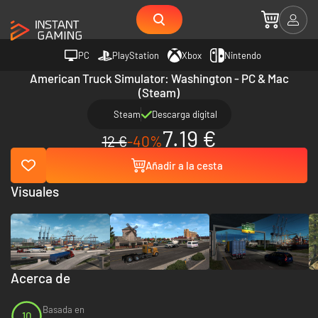
PC
PlayStation
Xbox
Nintendo
American Truck Simulator: Washington - PC & Mac
(Steam)
Steam
Descarga digital
7.19 €
12 €
-40%
Añadir a la cesta
Visuales
Acerca de
Basada en
10