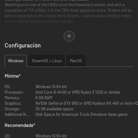
Washington is one of the USA's most Northwestern states, and with a
population of 7.5 million, it is the 13th most populous state. Drivers will be
able to experience the state's thick forests, coastal views, winding rivers,
farms, and stretching mountain ranges.
Features
Configuración
3,800 miles of dense road network
16 brand new cities (Vancouver, Longview, Aberdeen, Olympia,
Tacoma, Seattle, Everett, Port Angeles, Bellingham, Omak,
Windows
SteamOS + Linux
MacOS
Wenatchee, Yakima, Kennewick, Grand Coulee, Spokane, Colville)
More than 20 landmark bridges
10 original truckstops
Mínima
*
Keystone-Port Townsend Ferry
Everett swing bridge
OS:
Windows 10 64-bit
Grand Coulee dam
Processor:
Intel Core i5-6400 or AMD Ryzen 3 1200 or similar
Washington's iconic mountains (Mount St. Helens and Mt. Rainier)
Memory:
8 GB RAM
Challenging logging cliff road
Graphics:
NVIDIA GeForce GTX 660 or AMD Radeon RX 460 or Intel H
Dynamic speed limits and LED signs
Storage:
25 GB available space
Large and realistic ports (Seattle, Tacoma, Everett)
Additional Notes:
Disk Space for American Truck Simulator base game
Many unique junctions
Distinct company docks for new cargoes: yacht builders, vast farms,
Recomendada
*
material storages...
Washington-specific achievements to unlock
OS:
Windows 10 64-bit