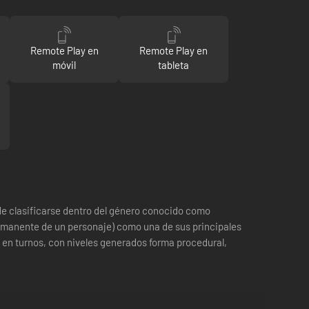
Remote Play en
Remote Play en
móvil
tableta
de clasificarse dentro del género conocido como
ermanente de un personaje) como una de sus principales
 en turnos, con niveles generados forma procedural,