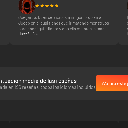
Juegardo, buen servicio, sin ningun problema.
Juego en el cual tienes que ir matando monstruos
para conseguir dinero y con ello mejoras lo mas
Hace 3 años
rapido posible para que no aumente demasiado la
dificultad. Increible para jugar con amigos.
ntuación media de las reseñas
¡Valora este
ada en 196 reseñas, todos los idiomas incluidos