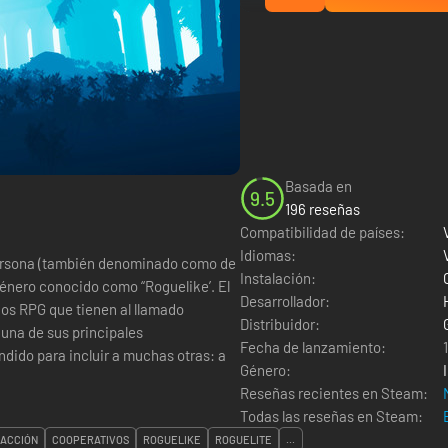
Basada en
9.5
196 reseñas
Compatibilidad de países:
Idiomas:
 persona (también denominado como de
Instalación:
 género conocido como “Roguelike’. El
Desarrollador:
gos RPG que tienen al llamado
Distribuidor:
una de sus principales
Fecha de lanzamiento:
dido para incluir a muchas otras: a
Género:
Reseñas recientes en Steam:
Todas las reseñas en Steam:
 ACCIÓN
COOPERATIVOS
ROGUELIKE
ROGUELITE
...