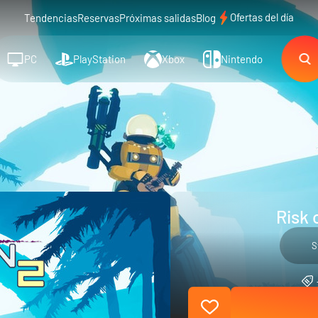
Ofertas del día
Tendencias
Reservas
Próximas salidas
Blog
PC
PlayStation
Xbox
Nintendo
Risk 
S