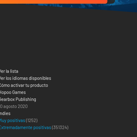
Ver la lista
Ver los idiomas disponibles
Cómo activar tu producto
Hopoo Games
Gearbox Publishing
10 agosto 2020
Indies
Muy positivas
(1252)
Extremadamente positivas
(
351324
)