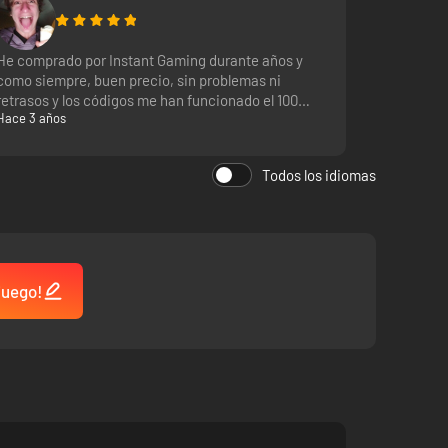
He comprado por Instant Gaming durante años y
como siempre, buen precio, sin problemas ni
retrasos y los códigos me han funcionado el 100%
Hace 3 años
de las veces, todo perfe
Todos los idiomas
 juego!