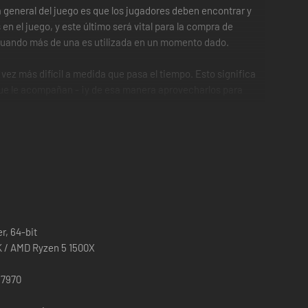
a general del juego es que los jugadores deben encontrar y
 el juego, y este último será vital para la compra de
 cuando más de una es utilizada en un momento dado.
vez más difícil a medida que pasa el tiempo. Esto significa
s que le acompañan - ¡y de esa manera aprovecharlos para
r el juego, de modo que el nivel de resistencia que en
el de emoción por los cielos y fomenta el enfoque en la
 asignación aleatoria, cada vez que juegues te encontrarás
r, 64-bit
uso si vuelves a jugar niveles que ya has superado con
K / AMD Ryzen 5 1500X
 7970