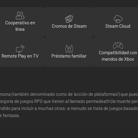
Cooperativo en
Cromos de Steam
Steam Cloud
línea
Compatibilidad con
Remote Play en TV
Préstamo familiar
mandos de Xbox
persona (también denominado como de ‘acción de plataformas’) que pue
 categoría de juegos RPG que tienen al llamado permadeath (la muerte p
ndido para incluir a muchas otras: a menudo se trata de juegos basado
e fantasía.