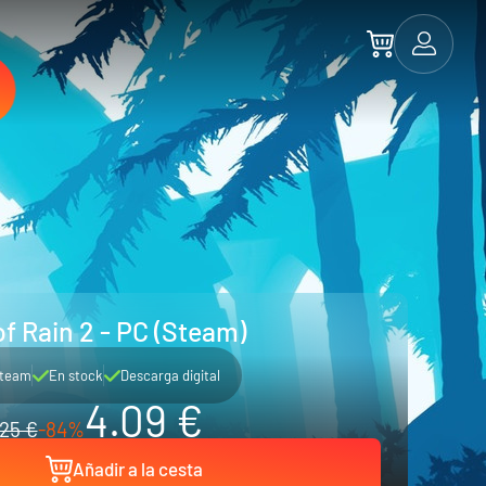
of Rain 2 - PC (Steam)
team
En stock
Descarga digital
4.09 €
25 €
-84%
Añadir a la cesta