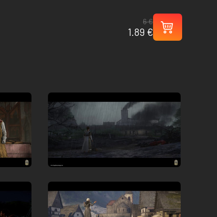
6 €
1.89 €