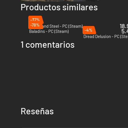
Productos similares
-37%
-78%
18.
Of Ash and Steel - PC (Steam)
-4%
5.
Baladins - PC (Steam)
Dread Delusion - PC (St
1 comentarios
Reseñas