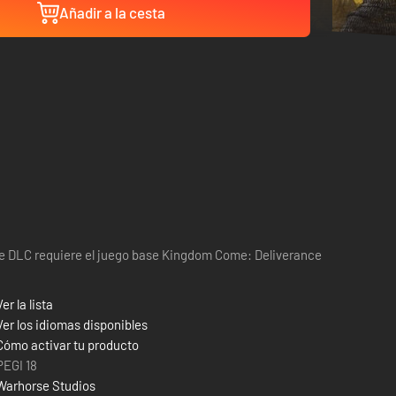
Añadir a la cesta
e DLC requiere el juego base Kingdom Come: Deliverance
Ver la lista
Ver los idiomas disponibles
Cómo activar tu producto
PEGI 18
Warhorse Studios