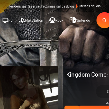
Ofertas del día
Tendencias
Reservas
Próximas salidas
Blog
PC
PlayStation
Xbox
Nintendo
Kingdom Come: 
S