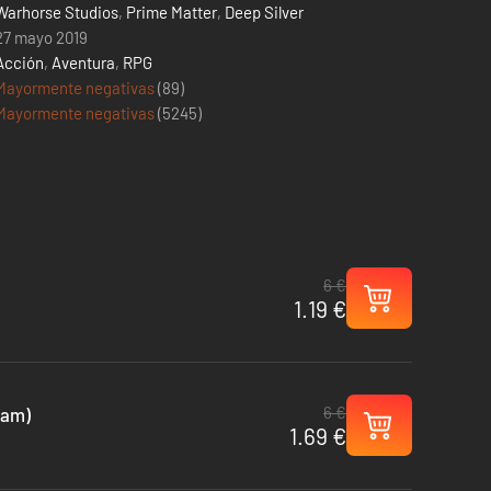
Warhorse Studios
,
Prime Matter
,
Deep Silver
27 mayo 2019
Acción
,
Aventura
,
RPG
Mayormente negativas
(89)
Mayormente negativas
(
5245
)
6 €
1.19 €
6 €
eam)
1.69 €