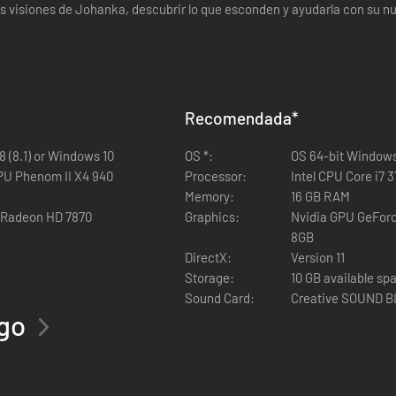
 las visiones de Johanka, descubrir lo que esconden y ayudarla con su n
Recomendada
*
 (8.1) or Windows 10
OS *:
OS 64-bit Windows 
PU Phenom II X4 940
Processor:
Intel CPU Core i7
Memory:
16 GB RAM
 Radeon HD 7870
Graphics:
Nvidia GPU GeFor
8GB
DirectX:
Version 11
Storage:
10 GB available sp
Sound Card:
Creative SOUND 
ego