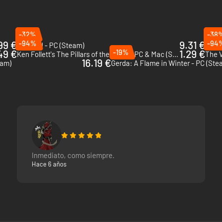
-32%
-38
99 €
-94%
9.31 €
-94
Lunacid - PC (Steam)
Arx F
49 €
-19%
1.29 €
Ken Follett's The Pillars of the Earth - PC & Mac (Steam)
The V
16.19 €
eam)
Gerda: A Flame in Winter - PC (Ste
Inmediato, como siempre.
Hace 6 años