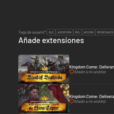
Tags de usuario*:
DLC
AVENTURA
ROL
ACCIÓN
MEDIEVALES
Añade extensiones
Kingdom Come: Delivran
Añadir a mi wishlist
Kingdom Come: Delivera
Añadir a mi wishlist