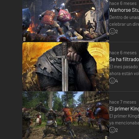
hace 6 meses
Warhorse Stu
Dentro de unas
celebrar un dir
podremos segu
2
hace 6 meses
Se ha filtra
El mes pasado 
ahora están vol
versión de PS
4
hace 7 meses
El primer Kin
El primer King
ya mencionaba 
Según él, War
2