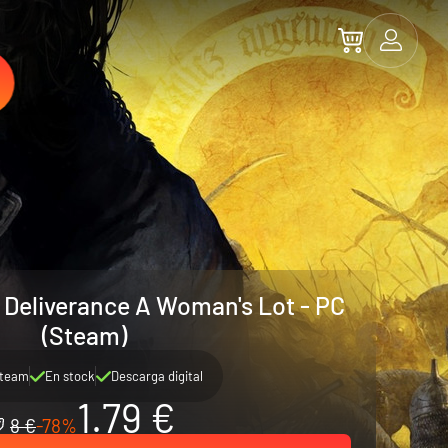
Deliverance A Woman's Lot - PC
(Steam)
team
En stock
Descarga digital
1.79 €
8 €
-78%