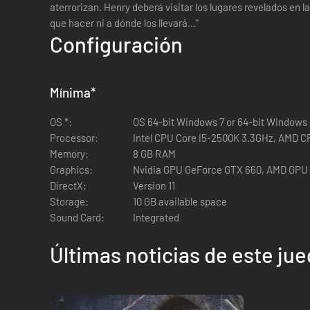
aterrorizan. Henry deberá visitar los lugares revelados en
que hacer ni a dónde los llevará..."
Configuración
Mínima
*
OS *:
OS 64-bit Windows 7 or 64-bit Windows 8
Processor:
Intel CPU Core i5-2500K 3.3GHz, AMD C
Memory:
8 GB RAM
Graphics:
Nvidia GPU GeForce GTX 660, AMD GPU
DirectX:
Version 11
Storage:
10 GB available space
Sound Card:
Integrated
Últimas noticias de este ju