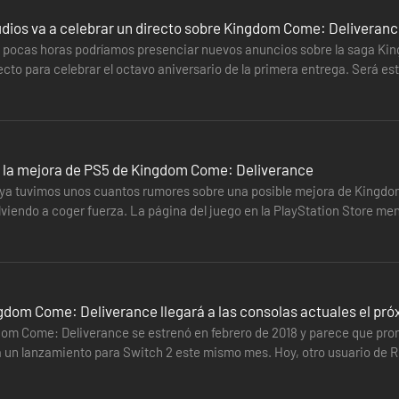
dios va a celebrar un directo sobre Kingdom Come: Deliverance
 pocas horas podríamos presenciar nuevos anuncios sobre la saga Ki
ecto para celebrar el octavo aniversario de la primera entrega. Será este
irlo en Twitch.…
do la mejora de PS5 de Kingdom Come: Deliverance
ya tuvimos unos cuantos rumores sobre una posible mejora de Kingdom
viendo a coger fuerza. La página del juego en la PlayStation Store menc
5 de…
gdom Come: Deliverance llegará a las consolas actuales el pró
dom Come: Deliverance se estrenó en febrero de 2018 y parece que pront
un lanzamiento para Switch 2 este mismo mes. Hoy, otro usuario de R
horse Studios…