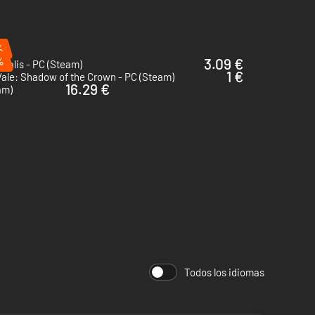
%
%
3.09 €
atalis - PC (Steam)
1 €
ale: Shadow of the Crown - PC (Steam)
16.29 €
am)
Todos los idiomas