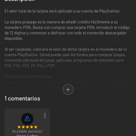
El valor total de la tarjeta será aplicado a su cuenta de PlayStation.
La tarjeta prepago es la manera de añadir crédito fácilmente a su
monedero PSN. Basta con comprar una tarjeta PSN, introducir el código
de 12 dígitos y comenzar a disfrutar con todo el contenido descargable
disponible.
Al ser canjeada, colocará el valor de dicha tarjeta en el monedero de tu
cuenta PlayStation. Usted puede usar los fondos para comprar juegos,
contenido adicional del juego, películas, programas de televisión para
PS5, PS4, PS3, PS Vita y PSP.
Características Principales:
-Agrega fondos a tu monedero de PlayStation Network sin necesidad de
usar una tarjeta de crédito en la consola.
-Compra contenido en una amplia gama de plataformas PlayStation,
1 comentarios
como juegos, películas, DLC y bandas sonoras.
Increible servicio!