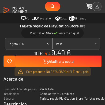
PC
PlayStation
Xbox
Nintendo
Tarjeta regalo de PlayStation Store 10€
PlayStation Store
Descarga digital
Tarjeta 10 €
Italia
9.49 €
10 €
-5%
Añadir a la cesta
Este producto NO ESTÁ DISPONIBLE en tu país
Acerca de
Compatibilidad de países:
Ver la lista
Instalación:
Cómo activar tu producto
Género:
Tarjeta regalo PlayStation Store
,
Tarjetas regalo
Descripción