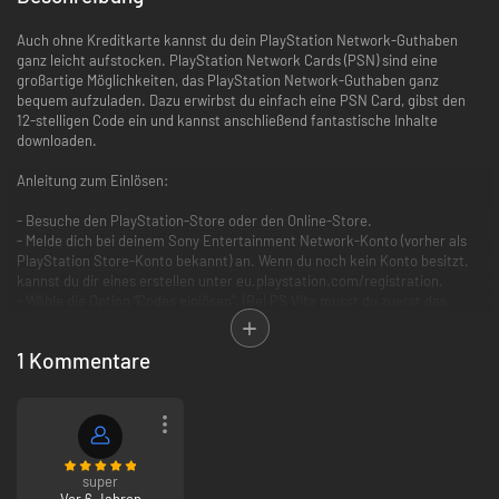
Auch ohne Kreditkarte kannst du dein PlayStation Network-Guthaben
ganz leicht aufstocken. PlayStation Network Cards (PSN) sind eine
großartige Möglichkeiten, das PlayStation Network-Guthaben ganz
bequem aufzuladen. Dazu erwirbst du einfach eine PSN Card, gibst den
12-stelligen Code ein und kannst anschließend fantastische Inhalte
downloaden.
Anleitung zum Einlösen:
- Besuche den PlayStation-Store oder den Online-Store.
- Melde dich bei deinem Sony Entertainment Network-Konto (vorher als
PlayStation Store-Konto bekannt) an. Wenn du noch kein Konto besitzt,
kannst du dir eines erstellen unter eu.playstation.com/registration.
- Wähle die Option “Codes einlösen”. (Bei PS Vita musst du zuerst das
Optionen-Symbol unten am Bildschirm antippen.)
- Gib den 12-stelligen Gutschein-Code ein und wähle “Fortfahren”.
1 Kommentare
- Folge den Anweisungen auf dem Bildschirm, um deinen Gutschein-Code
einzulösen.
Für Gutschein-Codes ist die Groß- und Kleinschreibung ausschlaggebend.
Sie müssen also genau so eingegeben werden wie dargestellt.
super