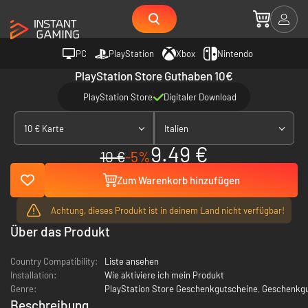
PC
PlayStation
Xbox
Nintendo
PlayStation Store Guthaben 10€
PlayStation Store
Digitaler Download
10 € Karte
Italien
9.49 €
10 €
-5%
Zum Warenkorb hinzufügen
Achtung, dieses Produkt ist in deinem Land nicht verfügbar!
Über das Produkt
Country Compatibility:
Liste ansehen
Installation:
Wie aktiviere ich mein Produkt
Genre:
PlayStation Store Geschenkgutscheine
,
Geschenkgu
Beschreibung