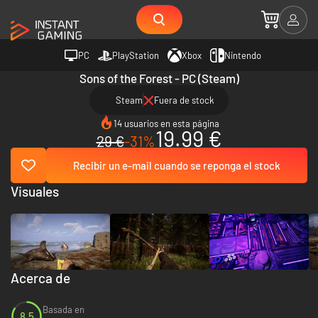
PC
PlayStation
Xbox
Nintendo
Sons of the Forest - PC (Steam)
Steam
Fuera de stock
14 usuarios en esta página
19.99 €
29 €
-31%
Recibir un e-mail cuando se reponga el stock
Visuales
Acerca de
Basada en
8.5