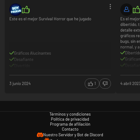
Este es el mejor Survival Horror que he jugado
Es el mejor
dibertido, 
detalle ex
gráficos re
bugs, sin e
normal, y a
Dibertid
Gráficos Alucinantes
Gráfica
Desafiante
Desafia
Divertido
muchos
3 junio 2024
1
4 abril 202
Términos y condiciones
Política de privacidad
Programa de afiliación
Contacto
Nuestro Servidor y Bot de Discord