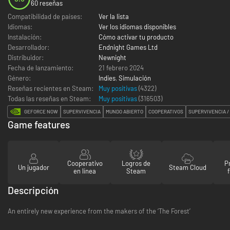
60 reseñas
Compatibilidad de países:
Ver la lista
Idiomas:
Ver los idiomas disponibles
Instalación:
Cómo activar tu producto
Desarrollador:
Endnight Games Ltd
Distribuidor:
Newnight
Fecha de lanzamiento:
21 febrero 2024
Género:
Indies
,
Simulación
Reseñas recientes en Steam:
Muy positivas
(4322)
Todas las reseñas en Steam:
Muy positivas
(
316503
)
GEFORCE NOW
SUPERVIVENCIA
MUNDO ABIERTO
COOPERATIVOS
SUPERVIVENCIA /
Game features
Cooperativo
Logros de
P
Un jugador
Steam Cloud
en línea
Steam
Descripción
An entirely new experience from the makers of the ‘The Forest’