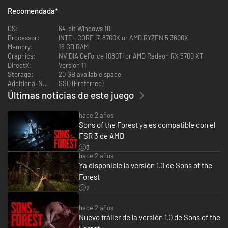
Enter a world where nowhere is safe and fight against a range of mutated
Recomendada
*
creatures, some who are almost human like, and others who are like
nothing you have ever seen before. Armed with pistols, axes, stun batons
OS:
64-bit Windows 10
and more, protect yourself and those you care for.
Processor:
INTEL CORE I7-8700K or AMD RYZEN 5 3600X
Memory:
16 GB RAM
Build and Craft
Graphics:
NVIDIA GeForce 1080Ti or AMD Radeon RX 5700 XT
DirectX:
Version 11
Feel every interaction; Break sticks to make fires. Use an axe to cut out
Storage:
20 GB available space
windows and floors. Build a small cabin, or a sea-side compound, the
Additional Notes:
SSD (Preferred)
choice is yours.
Últimas noticias de este juego
Changing Seasons
hace 2 años
Sons of the Forest ya es compatible con el
Pluck fresh salmon directly from streams in spring and summer. Collect
FSR 3 de AMD
and store meat for the cold winter months. You're not alone on this island,
so as winter rolls in and food and resources become scarce you won't be
3
the only one looking for a meal.
hace 2 años
Ya disponible la versión 1.0 de Sons of the
Co-op Gameplay
Forest
2
Survive alone, or with friends. Share items and work together to build
defenses. Bring back-up to explore above and below ground.
hace 2 años
Nuevo tráiler de la versión 1.0 de Sons of the