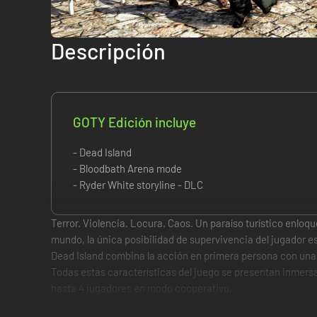
Descripción
GOTY Edición incluye
- Dead Island
- Bloodbath Arena mode
- Ryder White storyline - DLC
Terror. Violencia. Locura. Caos. Un paraíso turístico enloqu
mundo, la única posibilidad de supervivencia del jugador es l
Dead Island combina la acción en primera persona con una a
Todas estas características del juego se presentan inmers
hasta 4 jugadores en modo cooperativo.
Situado en una isla tropical por la que te podrás mover li