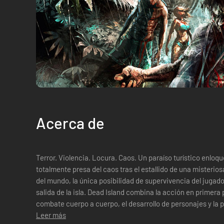
Acerca de
Terror. Violencia. Locura. Caos. Un paraíso turístico enloqu
totalmente presa del caos tras el estallido de una misterio
del mundo, la única posibilidad de supervivencia del jugador
salida de la isla. Dead Island combina la acción en primera persona con una atención especial al
combate cuerpo a cuerpo, el desarrollo de personajes y la p
armas. Todas estas...
Leer más