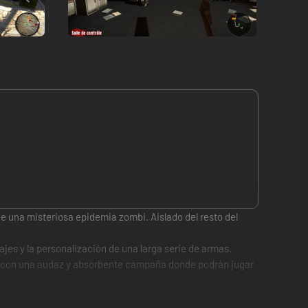
 de una misteriosa epidemia zombi. Aislado del resto del
jes y la personalización de una larga serie de armas.
is, con una audaz y absorbente campaña donde podrán jugar
res por todas partes mientras éstos intentan superar una