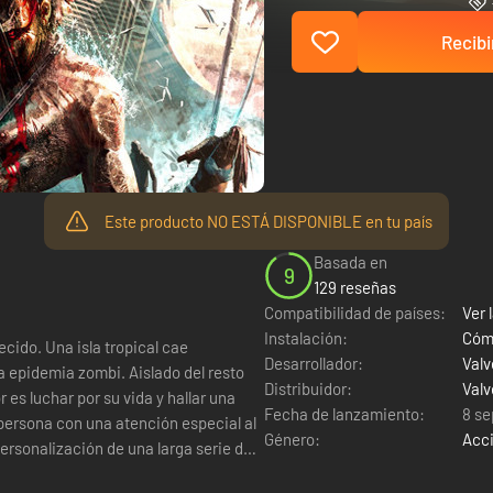
Recibi
Este producto NO ESTÁ DISPONIBLE en tu país
Basada en
9
129 reseñas
Compatibilidad de países:
Ver l
Instalación:
Cómo
ecido. Una isla tropical cae
Desarrollador:
Valv
sa epidemia zombi. Aislado del resto
Distribuidor:
Valv
 es luchar por su vida y hallar una
Fecha de lanzamiento:
8 se
Género:
Acc
ersonalización de una larga serie de