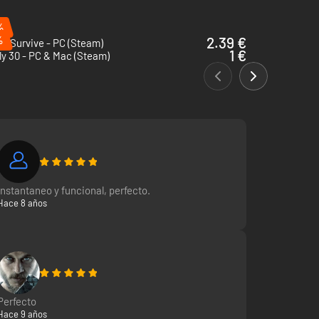
%
%
2.39 €
o Survive - PC (Steam)
1 €
y 30 - PC & Mac (Steam)
Instantaneo y funcional, perfecto.
Hace 8 años
Perfecto
Hace 9 años