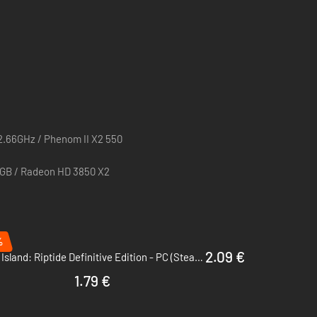
deberán innovar creando armas para poder defenderse
bjetos que poder recoger y que más tarde servirán para
mentos RPG que permiten al jugador desarrollar las
 en la isla. Y lo que es más increíble, en cualquier
operativa.
o que el jugador pueda disfrutar de la paradisiaca isla
2.66GHz / Phenom II X2 550
1GB / Radeon HD 3850 X2
%
2.09 €
Dead Island: Riptide Definitive Edition - PC (Steam)
1.79 €