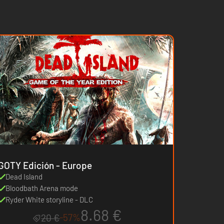
GOTY Edición - Europe
Dead Island
Bloodbath Arena mode
Ryder White storyline - DLC
8.68 €
-57%
20 €