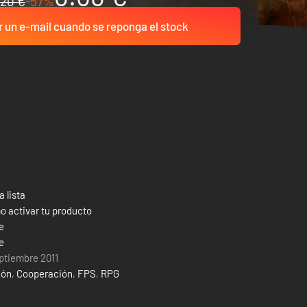
20 €
-57%
r un e-mail cuando se reponga el stock
a lista
 activar tu producto
e
e
ptiembre 2011
ión
,
Cooperación
,
FPS
,
RPG