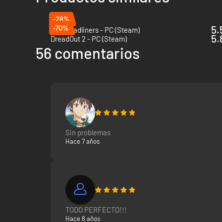
-28%
-70%
5.
The Headliners - PC (Steam)
5.
DreadOut 2 - PC (Steam)
56 comentarios
Sin problemas
Hace 7 años
TODO PERFECTO!!!
Hace 8 años