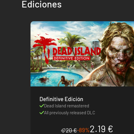
Ediciones
Definitive Edición
Dead Island remastered
All previously released DLC
2.19 €
-89%
20 €