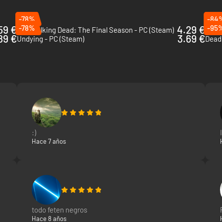
-78%
-84
59 €
-78%
4.29 €
-95
The Walking Dead: The Final Season - PC (Steam)
How t
89 €
3.69 €
Undying - PC (Steam)
Deadl
:)
Hace 7 años
todo feten negros
Hace 8 años