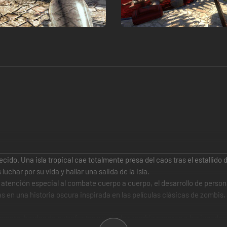
ecido. Una isla tropical cae totalmente presa del caos tras el estallido
uchar por su vida y hallar una salida de la isla.
tención especial al combate cuerpo a cuerpo, el desarrollo de persona
as en una historia oscura inspirada en las películas clásicas de zomb
bremente, hordas de putrefactos y variados zombis esperan a los jugado