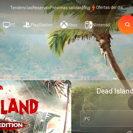
Ofertas del día
Tendencias
Reservas
Próximas salidas
Blog
PC
PlayStation
Xbox
Nintendo
Dead Islan
PC