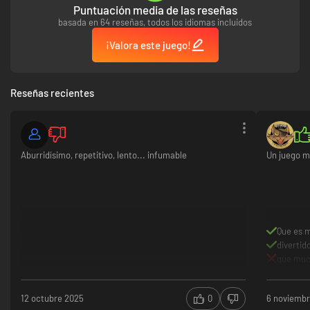
Puntuación media de las reseñas
basada en 64 reseñas, todos los idiomas incluidos
¡Valora este juego!
Reseñas recientes
Aburridísimo, repetitivo, lento... infumable
Un juego m
Que es m
divertid
que much
12 octubre 2025
0
6 noviemb