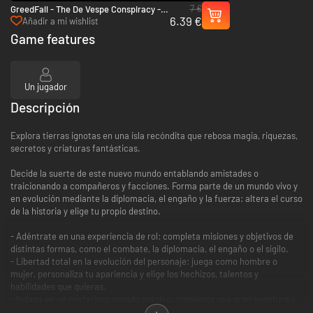
7 €
GreedFall - The De Vespe Conspiracy -
6.39 €
Xbox One & Xbox Series X|S
Añadir a mi wishlist
Game features
Un jugador
Descripción
Explora tierras ignotas en una isla recóndita que rebosa magia, riquezas,
secretos y criaturas fantásticas.
Decide la suerte de este nuevo mundo entablando amistades o
traicionando a compañeros y facciones. Forma parte de un mundo vivo y
en evolución mediante la diplomacia, el engaño y la fuerza: altera el curso
de la historia y elige tu propio destino.
- Adéntrate en una experiencia de rol: completa misiones y objetivos de
distintas formas, como el combate, la diplomacia, el engaño o el sigilo.
- Libertad total en la evolución del personaje: juega como hombre o
mujer, personaliza tu apariencia y elige los hechizos, talentos y
habilidades que quieras.
- Indaga en un misterioso mundo mágico: comienza una gran aventura y
descubre antiguos secretos que se hallan protegidos por criaturas