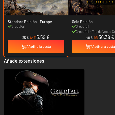
Standard Edición - Europe
Gold Edición
GreedFall
Greedfall
Greedfall - The de Vespe C
5.59 €
36.39 €
DLC
35 €
-84%
40 €
-9%
Añadir a la cesta
Añadir a la cesta
Añade extensiones