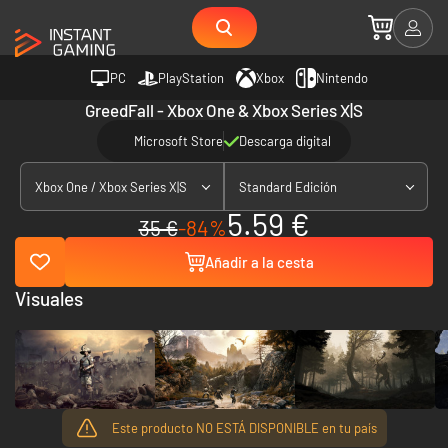
PC
PlayStation
Xbox
Nintendo
GreedFall - Xbox One & Xbox Series X|S
Microsoft Store
Descarga digital
Xbox One / Xbox Series X|S
Standard Edición
5.59 €
35 €
-84%
Añadir a la cesta
Visuales
Este producto NO ESTÁ DISPONIBLE en tu país