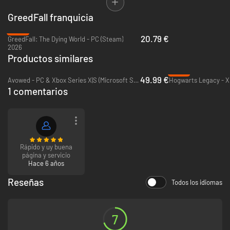
sobrenaturales, la manifestación de la magia terrenal de la isla.
GreedFall franquicia
Forja tu propio destino, disfruta de una resolución nativa de 4K, gráficos
-48%
muy mejorados, carga rápida y ¡60 FPS en modo de rendimiento!
20.79 €
GreedFall: The Dying World - PC (Steam)
2026
Productos similares
-87%
49.99 €
Avowed - PC & Xbox Series X|S (Microsoft Store)
Hogwarts Legacy - X
1 comentarios
Rápido y uy buena
página y servicio
Hace 6 años
Reseñas
Todos los idiomas
7