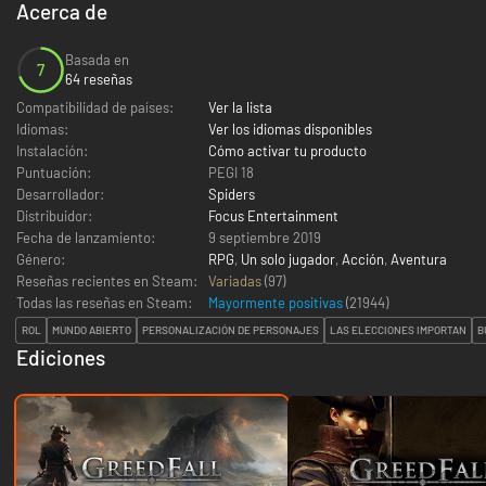
Acerca de
Basada en
7
64 reseñas
Compatibilidad de países:
Ver la lista
Idiomas:
Ver los idiomas disponibles
Instalación:
Cómo activar tu producto
Puntuación:
PEGI 18
Desarrollador:
Spiders
Distribuidor:
Focus Entertainment
Fecha de lanzamiento:
9 septiembre 2019
Género:
RPG
,
Un solo jugador
,
Acción
,
Aventura
Reseñas recientes en Steam:
Variadas
(97)
Todas las reseñas en Steam:
Mayormente positivas
(
21944
)
ROL
MUNDO ABIERTO
PERSONALIZACIÓN DE PERSONAJES
LAS ELECCIONES IMPORTAN
B
Ediciones