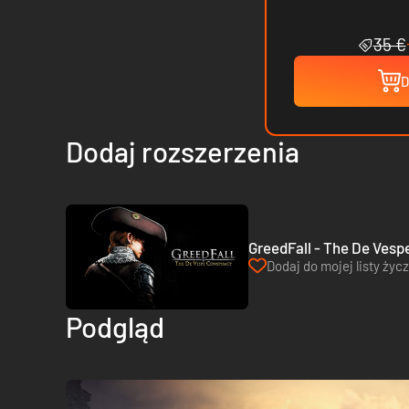
35 €
D
Dodaj rozszerzenia
GreedFall - The De Vesp
Dodaj do mojej listy życ
Podgląd