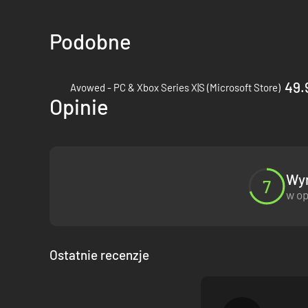
Podobne
49.
Avowed - PC & Xbox Series X|S (Microsoft Store)
Opinie
Wyn
7
w op
Ostatnie recenzje