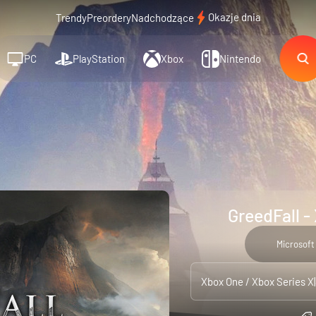
Okazje dnia
Trendy
Preordery
Nadchodzące
PC
PlayStation
Xbox
Nintendo
GreedFall -
Microsoft
Xbox One / Xbox Series X