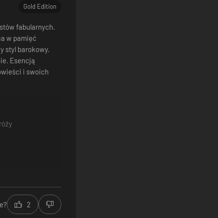
Gold Edition
stów fabularnych.
ca w pamięć
y styl barokowy.
ie. Esencją
wieści i swoich
róży
e?
2