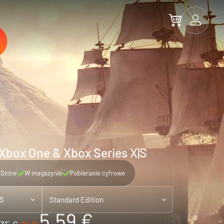
 Xbox One & Xbox Series X|S
 Store
W magazynie
Pobieranie cyfrowe
|S
Standard Edition
5.59 €