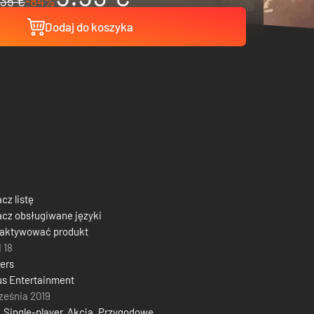
35 €
-84%
Dodaj do koszyka
cz listę
cz obsługiwane języki
 aktywować produkt
 18
ers
s Entertainment
ześnia 2019
,
Single-player
,
Akcja
,
Przygodowe