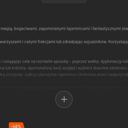
j magią, bogactwami, zapomnianymi tajemnicami i fantastycznymi st
owarzyszami i całymi frakcjami lub zdradzając sojuszników. Korzystając
i osiągając cele na rozmaite sposoby – poprzez walkę, dyplomację lub
a lub kobieta, spersonalizuj swój wygląd i wybierz dowolne zdolności, 
lką przygodę i odkryj starożytne tajemnice chronione przez nadprzyro
acząco udoskonaloną warstwą wizualną i 60 kl./s w trybie wydajności!
-48%