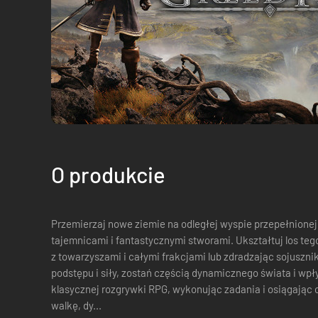
O produkcie
Przemierzaj nowe ziemie na odległej wyspie przepełnion
tajemnicami i fantastycznymi stworami. Ukształtuj los tego nowego świata, pielęgnując relacje
z towarzyszami i całymi frakcjami lub zdradzając sojuszni
podstępu i siły, zostań częścią dynamicznego świata i wpłyń na jego
klasycznej rozgrywki RPG, wykonując zadania i osiągając 
walkę, dy...