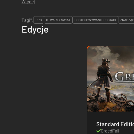
Więcej
Tagi*:
RPG
OTWARTY ŚWIAT
DOSTOSOWYWANIE POSTACI
ZNACZĄ
Edycje
GreedFall