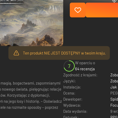
Ten produkt NIE JEST DOSTĘPNY w twoim kraju.
W oparciu o
7
64 recenzja
Zgodność z krajami:
Zoba
Języki:
Zoba
ej magią, bogactwami, zapomnianymi
Instalacja:
Jak
Ocena:
PEGI
ków. Korzystając z dyplomacji,
Deweloper:
Spid
 losy i historię. – Doświadcz
Wydawca:
Focu
cele na rozmaite sposoby – poprzez
Data wydania:
9 wr
Gatunek:
RPG