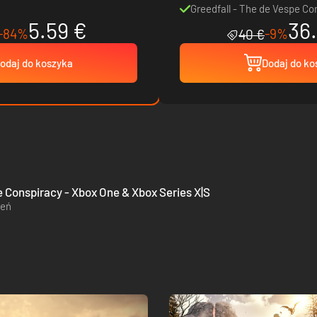
Greedfall - The de Vespe C
5.59 €
36
-84%
-9%
40 €
odaj do koszyka
Dodaj do ko
e Conspiracy - Xbox One & Xbox Series X|S
zeń