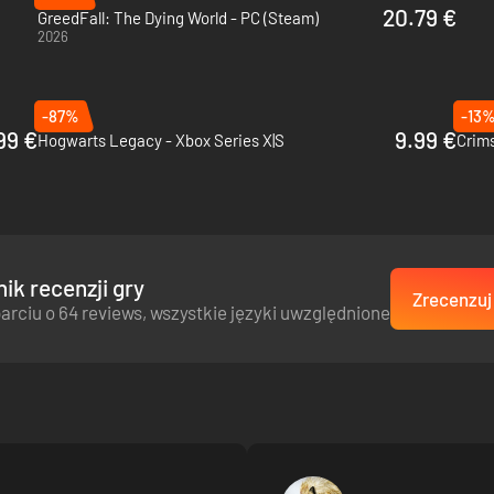
20.79 €
GreedFall: The Dying World - PC (Steam)
2026
-87%
-13
99 €
9.99 €
Hogwarts Legacy - Xbox Series X|S
Crims
ik recenzji gry
Zrecenzuj 
arciu o 64 reviews, wszystkie języki uwzględnione