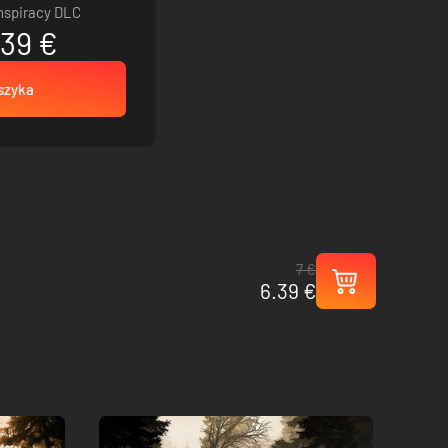
onspiracy DLC
.39 €
szyka
7 €
6.39 €