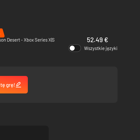
%
52.49 €
on Desert - Xbox Series X|S
Wszystkie języki
tę grę!