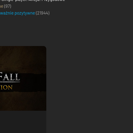
ne
(97)
eważnie pozytywne
(
21944
)