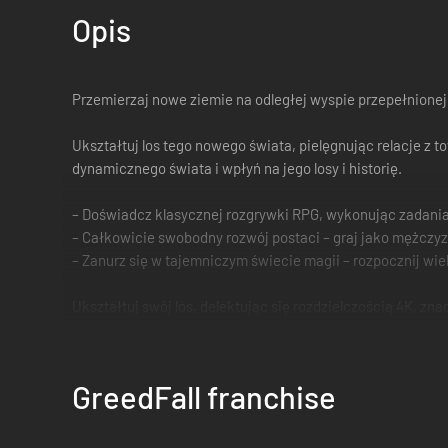
Opis
Przemierzaj nowe ziemie na odległej wyspie przepełnione
Ukształtuj los tego nowego świata, pielęgnując relacje z t
dynamicznego świata i wpłyń na jego losy i historię.
– Doświadcz klasycznej rozgrywki RPG, wykonując zadania 
– Całkowicie swobodny rozwój postaci – graj jako mężczyzn
– Zanurz się w tajemniczym świecie magii – rozpocznij wie
Ukształtuj swój los, delektując się rozdzielczością 4K, zn
GreedFall franchise