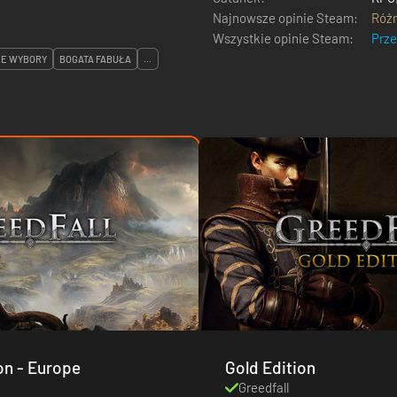
Najnowsze opinie Steam:
Róż
Wszystkie opinie Steam:
Prz
CE WYBORY
BOGATA FABUŁA
...
Standard Edition - Europe
Gold Edition
Greedfall