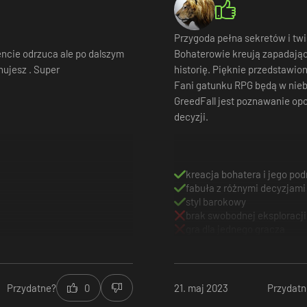
Przygoda pełna sekretów i twi
cie odrzuca ale po dalszym
Bohaterowie kreują zapadają
hujesz . Super
historię. Pięknie przedstawion
Fani gatunku RPG będą w nieb
GreedFall jest poznawanie opo
decyzji.
kreacja bohatera i jego pod
fabuła z różnymi decyzjami
styl barokowy
brak swobodnej eksploracji
gra dla jednego gracza
Przydatne?
0
21. maj 2023
Przydatn