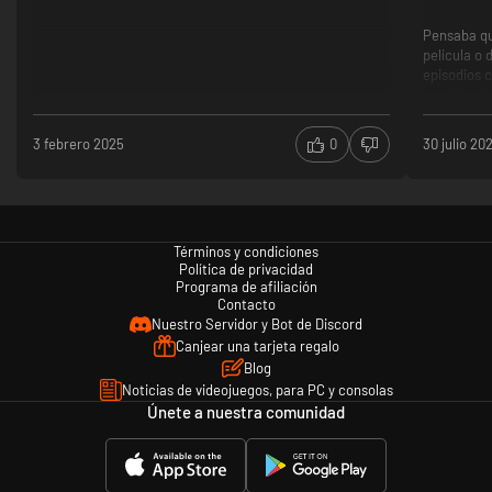
Pensaba qu
película o 
episodios 
cambiando
3 febrero 2025
0
30 julio 20
La campaña
que recome
y ni eso po
merece la 
Términos y condiciones
Política de privacidad
Programa de afiliación
Contacto
Eso sí, cu
Nuestro Servidor y Bot de Discord
satisfacto
Canjear una tarjeta regalo
Blog
Noticias de videojuegos, para PC y consolas
Únete a nuestra comunidad