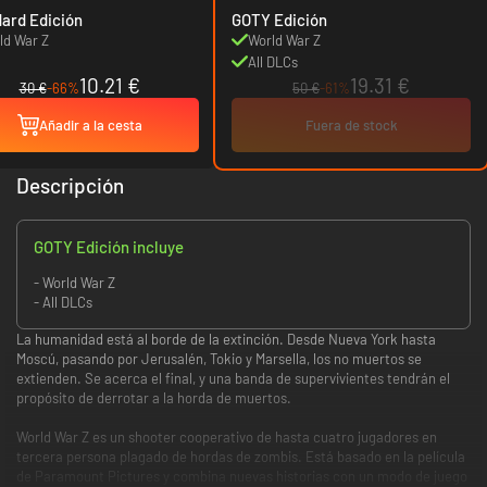
ard Edición
GOTY Edición
ld War Z
World War Z
All DLCs
10.21 €
19.31 €
30 €
-66%
50 €
-61%
Añadir a la cesta
Fuera de stock
Descripción
GOTY Edición incluye
- World War Z
- All DLCs
La humanidad está al borde de la extinción. Desde Nueva York hasta
Moscú, pasando por Jerusalén, Tokio y Marsella, los no muertos se
extienden. Se acerca el final, y una banda de supervivientes tendrán el
propósito de derrotar a la horda de muertos.
World War Z es un shooter cooperativo de hasta cuatro jugadores en
tercera persona plagado de hordas de zombis. Está basado en la película
de Paramount Pictures y combina nuevas historias con un modo de juego