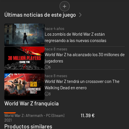
vertiginoso.
La edición GOTY incluye el juego World War Z, el pase de temporada y los
Últimas noticias de este juego
contenidos descargables, tanto gratuitos como de pago:
• Episodio Marsella con 3 nuevas misiones JcE desarrolladas en Francia
hace 4 años
• Un montón de modos de juego explosivos, tanto JcJ como JcE, como el
Los zombis de World War Z están
letal Horda Z
regresando a las nuevas consolas
• Paquetes de aspectos de todos los personajes (The Professionals, War
hace 8 meses
Heroes)
World War Z ha alcanzado los 30 millones de
• Paquetes de todos los aspectos y variantes de armas (Signature
Weapons, Last Aid, Special Operations Forces, Biohazard, Lobo)
jugadores
5
hace 8 meses
World War Z tendrá un crossover con The
Walking Dead en enero
3
World War Z franquicia
-72%
11.39 €
World War Z: Aftermath - PC (Steam)
2021
Productos similares