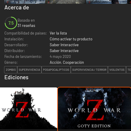
Acerca de
Basada en
7.5
31 reseñas
Compatibilidad de países:
Ver la lista
Instalación:
Cómo activar tu producto
Desarrollador:
Saber Interactive
Distribuidor:
Saber Interactive
Fecha de lanzamiento:
4 mayo 2020
Género:
Acción
,
Cooperación
ZOMBIS
SUPERVIVENCIA
POSAPOCALÍPTICOS
SUPERVIVENCIA / TERROR
VIOLENTOS
TE
Ediciones