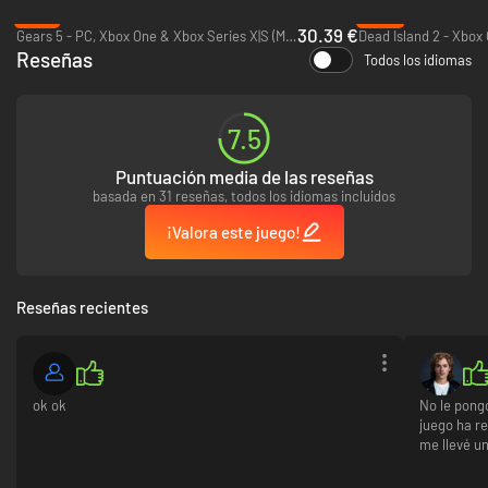
-13%
-80%
30.39 €
Gears 5 - PC, Xbox One & Xbox Series X|S (Microsoft Store)
Dead Island 2 - Xbox
Reseñas
Todos los idiomas
7.5
Puntuación media de las reseñas
basada en 31 reseñas, todos los idiomas incluidos
¡Valora este juego!
Reseñas recientes
ok ok
No le pong
juego ha r
me llevé u