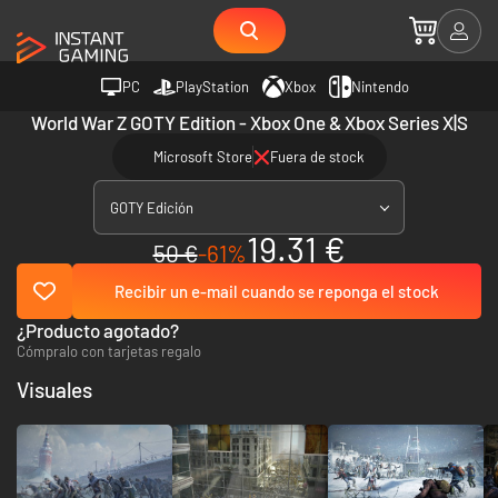
PC
PlayStation
Xbox
Nintendo
World War Z GOTY Edition - Xbox One & Xbox Series X|S
Microsoft Store
Fuera de stock
GOTY Edición
19.31 €
50 €
-61%
Recibir un e-mail cuando se reponga el stock
¿Producto agotado?
Cómpralo con tarjetas regalo
Visuales