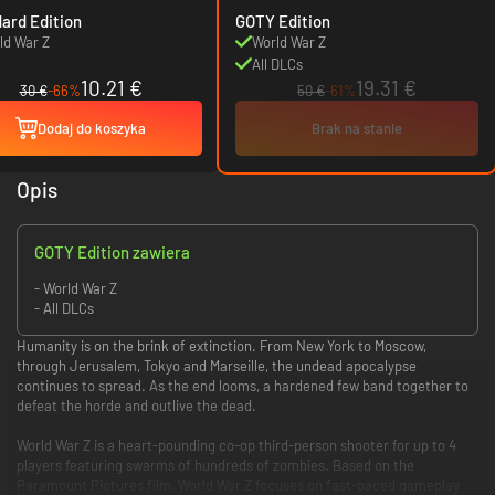
ard Edition
GOTY Edition
ld War Z
World War Z
All DLCs
10.21 €
19.31 €
30 €
-66%
50 €
-61%
Dodaj do koszyka
Brak na stanie
Opis
GOTY Edition zawiera
- World War Z
- All DLCs
Humanity is on the brink of extinction. From New York to Moscow,
through Jerusalem, Tokyo and Marseille, the undead apocalypse
continues to spread. As the end looms, a hardened few band together to
defeat the horde and outlive the dead.
World War Z is a heart-pounding co-op third-person shooter for up to 4
players featuring swarms of hundreds of zombies. Based on the
Paramount Pictures film, World War Z focuses on fast-paced gameplay