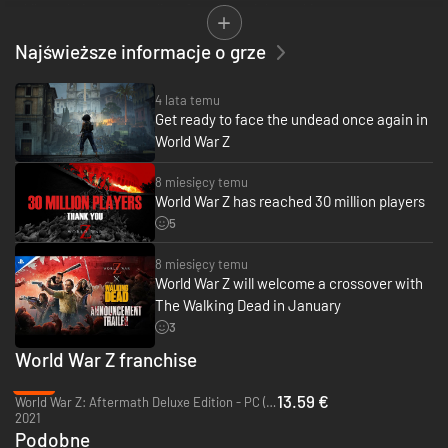
while exploring new storylines from around the world.
This GOTY Edition contains the multi-million seller game World War Z, its
Najświeższe informacje o grze
Season Pass and all paid and free DLCs released:
• Marseille Episode with 3 new PvE missions located in France
4 lata temu
• Many explosive game modes in PvP/PvE, including the deadly Horde
Get ready to face the undead once again in
Mode Z
World War Z
• All character Skin packs (The Professionals, War Heroes)
• All weapon Skin and Variant packs (Signature Weapons, Last Aid, Special
8 miesięcy temu
Operations Forces, Biohazard, Lobo)
World War Z has reached 30 million players
5
8 miesięcy temu
World War Z will welcome a crossover with
The Walking Dead in January
3
World War Z franchise
-73%
13.59 €
World War Z: Aftermath Deluxe Edition - PC (Steam)
2021
Podobne