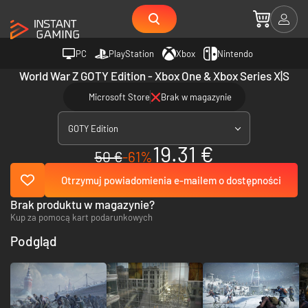
PC
PlayStation
Xbox
Nintendo
World War Z GOTY Edition - Xbox One & Xbox Series X|S
Microsoft Store
Brak w magazynie
GOTY Edition
19.31 €
50 €
-61%
Otrzymuj powiadomienia e-mailem o dostępności
Brak produktu w magazynie?
Kup za pomocą kart podarunkowych
Podgląd