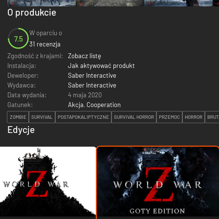
O produkcie
W oparciu o
7.5
31 recenzja
Zgodność z krajami:
Zobacz listę
Instalacja:
Jak aktywować produkt
Deweloper:
Saber Interactive
Wydawca:
Saber Interactive
Data wydania:
4 maja 2020
Gatunek:
Akcja
,
Cooperation
ZOMBIE
SURVIVAL
POSTAPOKALIPTYCZNE
SURVIVAL HORROR
PRZEMOC
HORROR
BRUT
Edycje