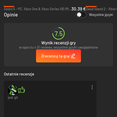
-13%
-80%
30.39 €
Gears 5 - PC, Xbox One & Xbox Series X|S (Microsoft Store)
Dead Island 2 - Xbox
Opinie
Wszystkie języki
7.5
Wynik recenzji gry
w oparciu o 31 reviews, wszystkie języki uwzględnione
Zrecenzuj tę grę!
Ostatnie recenzje
jest git