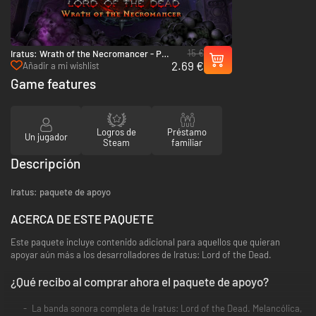
15 €
Iratus: Wrath of the Necromancer - PC
2.69 €
& Mac (Steam)
Añadir a mi wishlist
Game features
Logros de
Préstamo
Un jugador
Steam
familiar
Descripción
Iratus: paquete de apoyo
ACERCA DE ESTE PAQUETE
Este paquete incluye contenido adicional para aquellos que quieran
apoyar aún más a los desarrolladores de Iratus: Lord of the Dead.
¿Qué recibo al comprar ahora el paquete de apoyo?
La banda sonora completa de Iratus: Lord of the Dead. Melancólica,