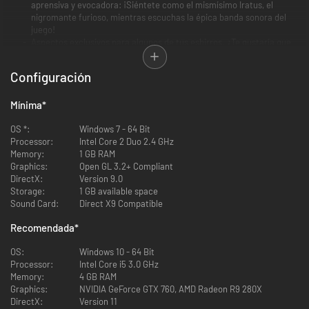
aprensiva y evocadora: ¡Siéntete como el mismísimo Iratus, el
nigromante furioso, mientras escuchas la épica banda sonora del
juego!
Aspectos exclusivos para algunos de tus esbirros. ¿Te gustaría que
esos muertos vivientes que están bajo tus órdenes brillen, estén
más putrefactos o sean más asquerosos? Estos aspectos te dan
Configuración
más opciones a la hora de crear el circo de muertos vivientes que
siempre habías soñado.
Mínima
El libro de arte y la guía de estrategia oficial de Iratus: Lord of the
*
Dead. ¡Obtén información exclusiva sobre el desarrollo de la historia
OS *:
de Iratus y modifica tus tácticas para superar los desafíos más
Windows 7 - 64 Bit
Processor:
complicados del juego!
Intel Core 2 Duo 2.4 GHz
Memory:
Un esbirro completamente nuevo: Apestado.
1 GB RAM
Graphics:
Open GL 3.2+ Compliant
DirectX:
Version 9.0
Storage:
1 GB available space
Sound Card:
Direct X9 Compatible
¡Te agradecemos tu apoyo de todo corazón!
Recomendada
*
OS:
Windows 10 - 64 Bit
Processor:
Intel Core i5 3.0 GHz
Memory:
4 GB RAM
Graphics:
NVIDIA GeForce GTX 760, AMD Radeon R9 280X
DirectX:
Version 11