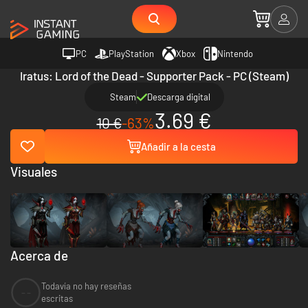
PC
PlayStation
Xbox
Nintendo
Iratus: Lord of the Dead - Supporter Pack - PC (Steam)
Steam
Descarga digital
3.69 €
10 €
-63%
Añadir a la cesta
Visuales
Acerca de
Todavía no hay reseñas
--
escritas