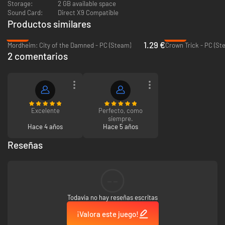
Storage:
2 GB available space
Sound Card:
Direct X9 Compatible
Productos similares
-94%
-95%
1.29 €
Mordheim: City of the Damned - PC (Steam)
Crown Trick - PC (St
2 comentarios
Excelente
Perfecto, como
siempre.
Hace 4 años
Hace 5 años
Reseñas
--
Todavía no hay reseñas escritas
¡Valora este juego!