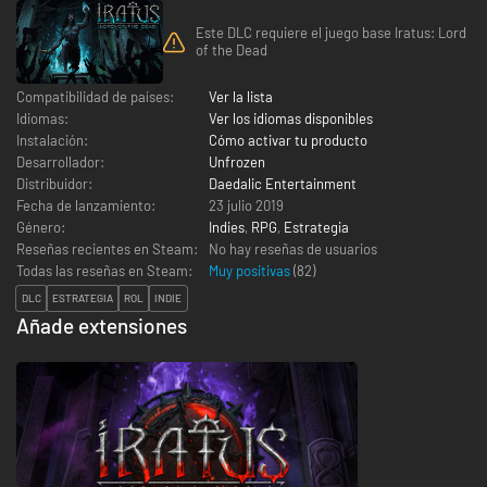
Este DLC requiere el juego base Iratus: Lord
of the Dead
Compatibilidad de países:
Ver la lista
Idiomas:
Ver los idiomas disponibles
Instalación:
Cómo activar tu producto
Desarrollador:
Unfrozen
Distribuidor:
Daedalic Entertainment
Fecha de lanzamiento:
23 julio 2019
Género:
Indies
,
RPG
,
Estrategia
Reseñas recientes en Steam:
No hay reseñas de usuarios
Todas las reseñas en Steam:
Muy positivas
(
82
)
DLC
ESTRATEGIA
ROL
INDIE
Añade extensiones