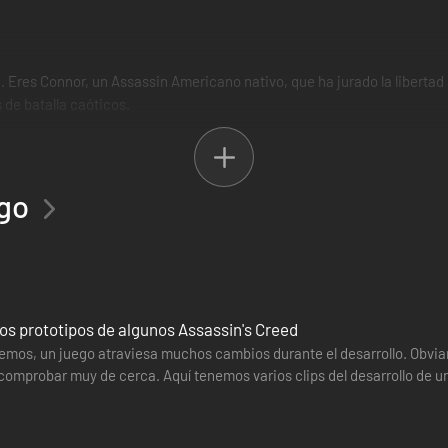
. Eres Connor, un Assassin Americano nativo, que ha jurado la libertad
 de batalla caóticos.
dos, ahora con una resolución 4K, nuevos modelos de personajes, un en
encia y tu inmersión.
ego
 La Tiranía del Rey Washington, y el juego completo de Assassin's Cree
ios prototipos de algunos Assassin's Creed
mos, un juego atraviesa muchos cambios durante el desarrollo. Obviame
omprobar muy de cerca. Aquí tenemos varios clips del desarrollo de uno
emos,…