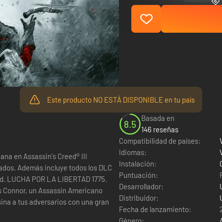
Este producto NO ESTÁ DISPONIBLE en tu país
Basada en
8.5
146 reseñas
Compatibilidad de países:
Idiomas:
ana en Assassin's Creed® III
Instalación:
ados. Además incluye todos los DLC
Puntuación:
775.
Desarrollador:
es Connor, un Assassin Americano
Distribuidor:
esina a tus adversarios con una gran
Fecha de lanzamiento:
Género: