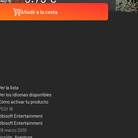
40 €
-76%
Añadir a la cesta
Ver la lista
Ver los idiomas disponibles
Cómo activar tu producto
PEGI 18
Ubisoft Entertainment
Ubisoft Entertainment
28 marzo 2019
Acción
,
Aventura