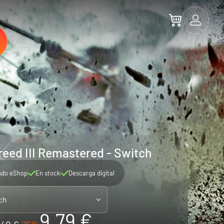
reed III Remastered - Switch
ndo eShop
En stock
Descarga digital
ch
9.79 €