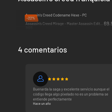
Assassin's Creed Codename Hexe - PC
-22%
2027
69.
Assassin’s Creed Mirage - Master Assassin Edition - Xbox One & Xbox Series X|S
2023
4 comentarios
Buenarda la saga y excelente servicio aunque el
código llega algo pixelado no es un problema se
entiende perfectamente
Hace un año