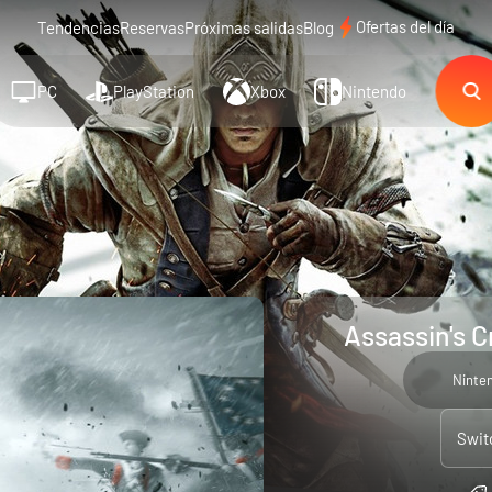
Ofertas del día
Tendencias
Reservas
Próximas salidas
Blog
PC
PlayStation
Xbox
Nintendo
Assassin's C
Ninte
Swit