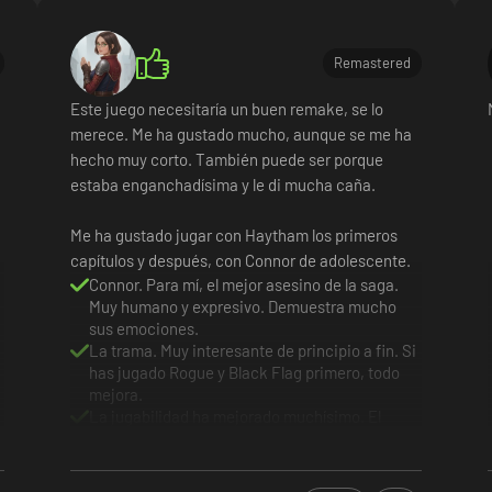
Remastered
Este juego necesitaría un buen remake, se lo
merece. Me ha gustado mucho, aunque se me ha
hecho muy corto. También puede ser porque
estaba enganchadísima y le di mucha caña.
Me ha gustado jugar con Haytham los primeros
capítulos y después, con Connor de adolescente.
Connor. Para mí, el mejor asesino de la saga.
Muy humano y expresivo. Demuestra mucho
sus emociones.
La trama. Muy interesante de principio a fin. Si
has jugado Rogue y Black Flag primero, todo
mejora.
La jugabilidad ha mejorado muchísimo. El
combate ahora es mucho más fácil y el parkour,
casi automático.
Algunos bugs me hicieron reiniciar misiones