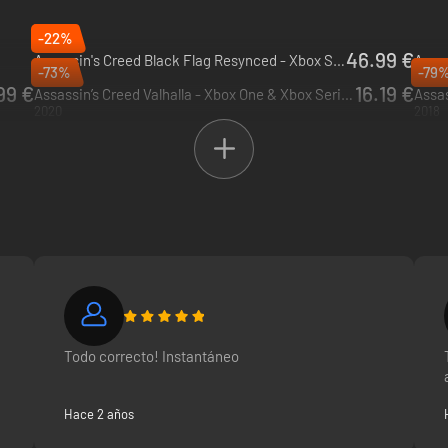
-22%
46.99 €
Assassin's Creed Black Flag Resynced - Xbox Series X|S
Assas
-73%
-79
2026
2025
99 €
16.19 €
Assassin’s Creed Valhalla - Xbox One & Xbox Series X|S
2020
2018
Todo correcto! Instantáneo
Hace 2 años