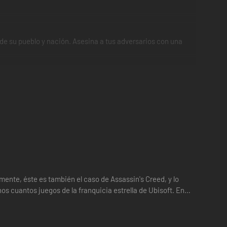
 de su pueblo y nación. Asesina a tus adversarios con una
torno pulido, renderizado y más. Las mecánicas de
d Liberation Remastered.
nte, éste es también el caso de Assassin's Creed, y lo
s cuantos juegos de la franquicia estrella de Ubisoft. En