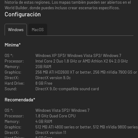
historia de estas regiones. Los mapas también pueden ser abiertos en el
World Builder, donde puedes incluso crear escenarios específicos.
Configuración
Windows
MacOS
Mínima
*
OS *:
Windows XP SP3/ Windows Vista SP2/ Windows 7
Processor:
Intel Core 2 Duo 1.8 GHz or AMD Athlon X2 64 2.0 GHz
Memory:
2GB RAM
Graphics:
256 MB ATI HD2600 XT or better, 256 MB nVidia 7900 GS or b
DirectX:
DirectX version 9.0c
Hard Drive:
8 GB Free
Sound:
DirectX 9.0c-compatible sound card
Recomendada
*
OS *:
Windows Vista SP2/ Windows 7
Processor:
1.8 GHz Quad Core CPU
Memory:
4 GB RAM
Graphics:
512 MB ATI 4800 series or better, 512 MB nVidia 9800 series
DirectX:
DirectX version 11
Hard Drive:
8 GB Free