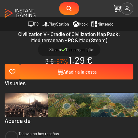
PC
PlayStation
Xbox
Nintendo
Civilization V - Cradle of Civilization Map Pack:
Mediterranean - PC & Mac (Steam)
Steam
Descarga digital
1.29 €
3 €
-57%
Añadir a la cesta
Visuales
Acerca de
Todavía no hay reseñas
--