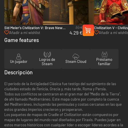
30 €
Sid Meier's Civilization V: Brave New
Civilization V - Civil
4.29 €
World - PC & Mac (Steam)
Pack: Korea - PC & 
Añadir a mi wishlist
Añadir a mi wishli
Game features
Logros de
Préstamo
Un jugador
Steam Cloud
Steam
familiar
Descripción
El periodo de la Antigüedad Clásica fue testigo del surgimiento de las
ciudades estado de Fenicia, Grecia y, más tarde, Roma y Persia.
Todos sus conflictos se centraron en el gran mar del "Medio de la Tierra",
de ahí llamado Mediterráneo. Este mapa cubre por completo la cuenca
del Mediterráneo, incluyendo las penínsulas y costas cercanas en las que
estos grandes imperios crecieron y prosperaron.
Los paquetes de mapas de Cradle of Civilization están compuestos por
mapas de lugares del mundo real diseñados por Firaxis. Puedes jugar en
estos marcos históricos con cualquier líder o escoger líderes acordes a la