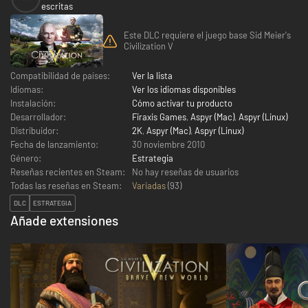
escritas
Este DLC requiere el juego base Sid Meier's
Civilization V
Compatibilidad de países:
Ver la lista
Idiomas:
Ver los idiomas disponibles
Instalación:
Cómo activar tu producto
Desarrollador:
Firaxis Games
,
Aspyr (Mac)
,
Aspyr (Linux)
Distribuidor:
2K
,
Aspyr (Mac)
,
Aspyr (Linux)
Fecha de lanzamiento:
30 noviembre 2010
Género:
Estrategia
Reseñas recientes en Steam:
No hay reseñas de usuarios
Todas las reseñas en Steam:
Variadas
(
93
)
DLC
ESTRATEGIA
Añade extensiones