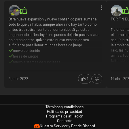
Otra nueva expansion y nuevo contenido para sumar a
POR FIN BU
todo lo que ya habia, aunque ahora no hay tanto como
antes tras retirar parte del contenido. Si ya estas
Me encanta
enganchado a Destiny 2, no puedes dejarlo pasar, si aun
el como a 
no estas dentro, quizas esta nueva expansion sea
seguir la t
suficiente para llenar muchas horas de juego
la ambient
raid, las n
nuevo contenido
armas, todo
horas de juegos
faltando co
nuevo sistemas de subclases
pese a ten
perdida de contenido anterior
introducid
necesidad de grupo y no siempre es facil
mi... no m
9 junio 2022
1
14 abril 20
introducirs
de lo que 
esperemos 
Gran va
Actuali
Términos y condiciones
Una intr
Política de privacidad
Muros d
Programa de afiliación
Contacto
Nuestro Servidor y Bot de Discord