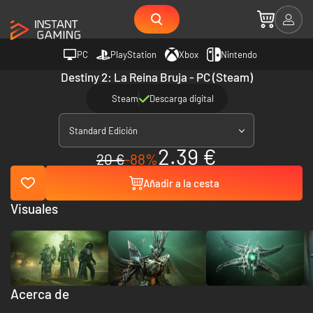
PC
PlayStation
Xbox
Nintendo
Destiny 2: La Reina Bruja - PC (Steam)
Steam
Descarga digital
Standard Edición
2.39 €
20 €
-88%
Añadir a la cesta
Visuales
Acerca de