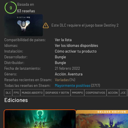
Basada en
9
63 reseñas
Este DLC requiere el juego base Destiny 2
Compatibilidad de países:
Ver la lista
Idiomas:
Ver los idiomas disponibles
Instalación:
Cómo activar tu producto
Desarrollador:
Bungie
Distribuidor:
Bungie
Fecha de lanzamiento:
21 febrero 2022
Género:
Acción
,
Aventura
Reseñas recientes en Steam:
Variadas
(14)
Todas las reseñas en Steam:
Mayormente positivas
(
3717
)
DLC
FPS
MUNDO ABIERTO
DISPAROS Y BOTÍN
MMORPG
COOPERATIVOS
ACCIÓN
JCE
Ediciones