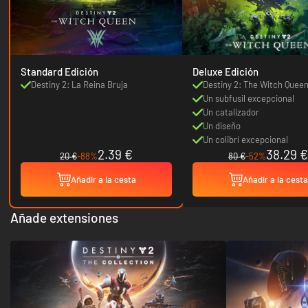
Standard Edición
Deluxe Edición
Destiny 2: La Reina Bruja
Destiny 2: The Witch Quee
Un subfusil excepcional
Un catalizador
Un diseño
Un colibrí excepcional
2.39 €
38.29 €
20 €
-88%
80 €
-52%
Añadir a la cesta
Añadir a la cesta
Añade extensiones