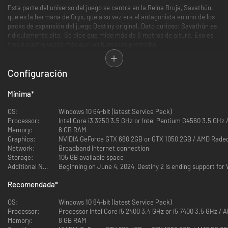
Esta parte del universo del juego se centra en la Reina Bruja, Savathûn,
que es la hermana de Oryx, que a su vez era el antagonista en uno de los
packs de expansión del juego Destiny original. Dato curioso: Savathûn es
ridículamente alta. Se dice que mide más de 6 metros de altura. Eso es
tres o cuatro veces más que los humanos promedio.
El juego está ambientado en el Mundo del Trono de Savathûn, que se
Configuración
encuentra dentro del Reino Ascendente, un palacio reluciente en una
región pantanosa, lo que crea gráficos de lo más atmosféricos.
Mínima
*
La historia de fondo de Savathûn está hábilmente entretejida en la
narrativa general del juego: ha aparecido y ha sido mencionada en otros
OS:
Windows 10 64-bit (latest Service Pack)
juegos y paquetes de expansiones, y ahora es su momento de brillar.
Processor:
Intel Core i3 3250 3.5 GHz or Intel Pentium G4560 3.5 GHz
Savathûn, junto con sus hermanos, sirve a la Colmena, una raza de no-
Memory:
6 GB RAM
muertos que sirve a los Dioses Gusano.
Graphics:
NVIDIA GeForce GTX 660 2GB or GTX 1050 2GB / AMD Rade
Network:
Broadband Internet connection
En este juego, ella ha logrado arrojar a su señor a la Colmena y está en la
Storage:
105 GB available space
carrera por sí misma. Ella es servida por la Camada Lúcida, una nueva
Additional Notes:
Beginning on June 4, 2024, Destiny 2 is ending support fo
raza de guerreros de la Colmena que utilizan el poder de la Luz, algo
inusual y muy preocupante, ya que la Colmena tiende a utilizar la
Recomendada
*
Oscuridad. Los Camada Lúcida son de color azul oscuro y gris y van
vestidos con una armadura puntiaguda.
OS:
Windows 10 64-bit (latest Service Pack)
Processor:
Processor Intel Core i5 2400 3.4 GHz or i5 7400 3.5 GHz /
Tú eres un Guardián y debes luchar contra estas misteriosas y poderosas
Memory:
8 GB RAM
criaturas en un intento por frustrar a Savathûn. Los Camada Lúcida