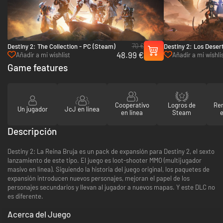
70 €
Destiny 2: The Collection - PC (Steam)
Destiny 2: Los Deser
48.99 €
Añadir a mi wishlist
Añadir a mi wishli
Game features
Cooperativo
Logros de
Re
Un jugador
JcJ en línea
en línea
Steam
e
Descripción
Destiny 2: La Reina Bruja es un pack de expansión para Destiny 2, el sexto
lanzamiento de este tipo. El juego es loot-shooter MMO (multijugador
masivo en línea). Siguiendo la historia del juego original, los paquetes de
expansión introducen nuevos personajes, mejoran el papel de los
personajes secundarios y llevan al jugador a nuevos mapas. Y este DLC no
es diferente.
Acerca del Juego