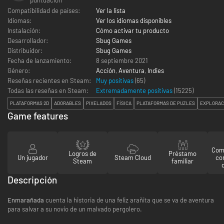
Compatibilidad de países:
Ver la lista
Idiomas:
Ver los idiomas disponibles
Instalación:
Cómo activar tu producto
Desarrollador:
Sbug Games
Distribuidor:
Sbug Games
Fecha de lanzamiento:
8 septiembre 2021
Género:
Acción
,
Aventura
,
Indies
Reseñas recientes en Steam:
Muy positivas
(65)
Todas las reseñas en Steam:
Extremadamente positivas
(
15225
)
PLATAFORMAS 2D
ADORABLES
PIXELADOS
FÍSICA
PLATAFORMAS DE PUZLES
EXPLORAC
Game features
Comp
Logros de
Préstamo
Un jugador
Steam Cloud
co
Steam
familiar
Descripción
Enmarañada
cuenta la historia de una feliz arañita que se va de aventura
para salvar a su novio de un malvado pergolero.