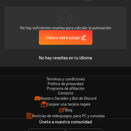
--
No hay suficientes reseñas para calcular la puntuación
¡Valora este juego!
Entabla amistad con insectos y baila con ellos. Hay bichos a los que les
vendría bien la ayudita de una amiga y ¡puede que a cambio se unan a tu
No hay reseñas en tu idioma
misión de rescate!
Términos y condiciones
Política de privacidad
Programa de afiliación
Contacto
Nuestro Servidor y Bot de Discord
Canjear una tarjeta regalo
Blog
Noticias de videojuegos, para PC y consolas
Únete a nuestra comunidad