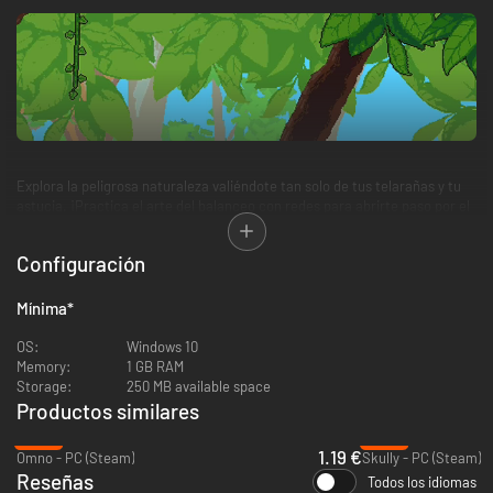
Explora la peligrosa naturaleza valiéndote tan solo de tus telarañas y tu
astucia. ¡Practica el arte del balanceo con redes para abrirte paso por el
mundo!
Configuración
Mínima
*
OS:
Windows 10
Memory:
1 GB RAM
Storage:
250 MB available space
Productos similares
-94%
-90%
Deja huella tejiendo redes por el mundo interconectado. Coloca telarañas
1.19 €
Omno - PC (Steam)
Skully - PC (Steam)
en casi cualquier superficie y utilízalas para crear tus propios caminos.
Reseñas
Todos los idiomas