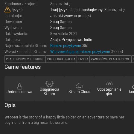
Zgodność z krajami:
Zobacz listę
Języki:
Twój język nie jest obsługiwany. Zobacz listę
Instalacja:
Jak aktywować produkt
Deweloper:
Sbug Games
Wydawca:
Sbug Games
Data wydania:
8 września 2021
Gatunek:
Akcja
,
Przygodowe
,
Indie
Najnowsze opinie Steam:
Bardzo pozytywne
(65)
Wszystkie opinie Steam:
W przeważającej mierze pozytywne
(
15225
)
PLATFORMOWE 2D
UROCZE
PIKSELOWA GRAFIKA
FIZYKA
ŁAMIGŁÓWKI PLATFORMOWE
Game features
Osiągnięcia
Udostępnianie
Jednoosobowa
Steam Cloud
ko
Steam
gier
Opis
Webbed
is the story of a happy little spider on an adventure to save her
boyfriend from a big mean bowerbird.