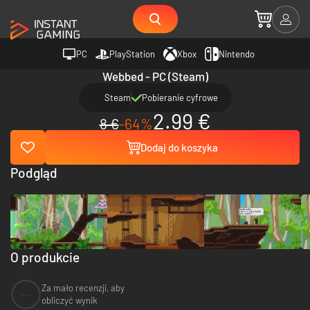
PC
PlayStation
Xbox
Nintendo
Webbed - PC (Steam)
Steam
Pobieranie cyfrowe
2.99 €
8 €
-64%
Dodaj do koszyka
Podgląd
O produkcie
Za mało recenzji, aby
--
obliczyć wynik