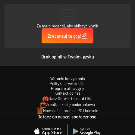
--
Za mało recenzji, aby obliczyć wynik
Zrecenzuj tę grę!
Make friends with bugs, and dance with them. Some bugs could use a
Brak opinii w Twoim języku
little help from a friend and might even join your rescue effort in return!
Warunki korzystania
Polityka prywatności
Program afiliacyjny
Kontakt do nas
Nasz Serwer Discord i Bot
Zrealizuj kartę podarunkową
Nowości o grach na PC i konsole
Dołącz do naszej społeczności