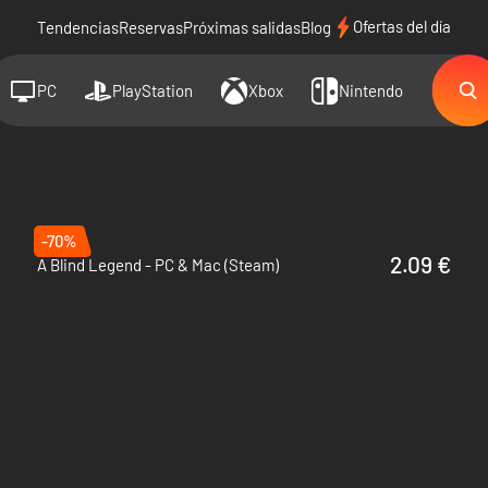
Ofertas del día
Tendencias
Reservas
Próximas salidas
Blog
PC
PlayStation
Xbox
Nintendo
-70%
2.09 €
A Blind Legend - PC & Mac (Steam)