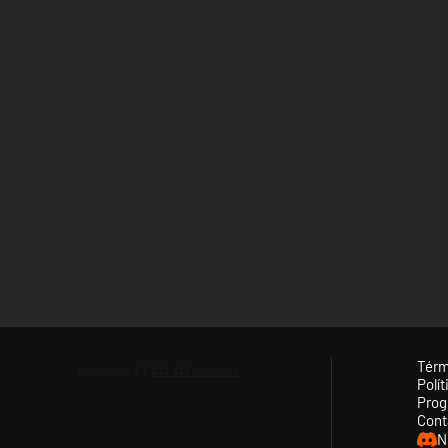
Térm
Polít
Prog
Cont
N