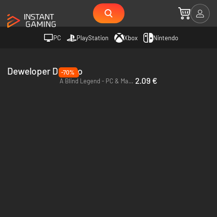
PC
PlayStation
Xbox
Nintendo
Deweloper Dowino
-70%
2.09 €
A Blind Legend - PC & Mac (Steam)