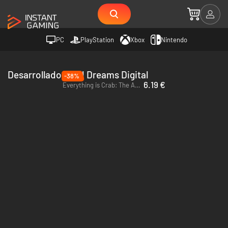
PC
PlayStation
Xbox
Nintendo
Desarrollador Odd Dreams Digital
-38%
6.19 €
Everything is Crab: The Animal Evolution Roguelite - PC (Steam) - Europe & US & Canada