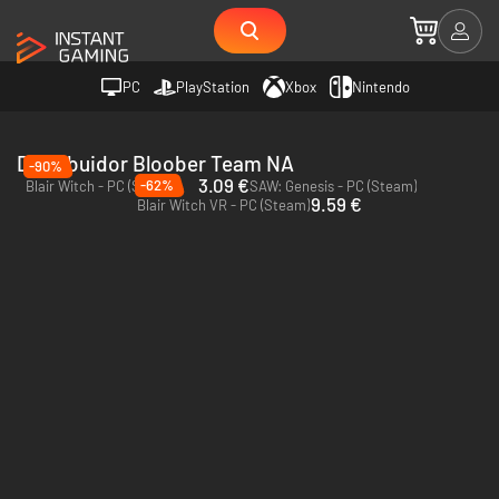
PC
PlayStation
Xbox
Nintendo
Distribuidor Bloober Team NA
-90%
3.09 €
-62%
Blair Witch - PC (Steam)
SAW: Genesis - PC (Steam)
9.59 €
Blair Witch VR - PC (Steam)