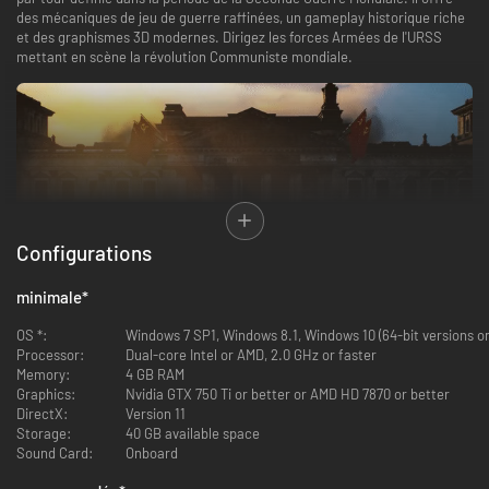
des mécaniques de jeu de guerre raffinées, un gameplay historique riche
et des graphismes 3D modernes. Dirigez les forces Armées de l'URSS
mettant en scène la révolution Communiste mondiale.
Configurations
minimale
*
OS *:
Windows 7 SP1, Windows 8.1, Windows 10 (64-bit versions on
Processor:
Dual-core Intel or AMD, 2.0 GHz or faster
Le jeu comporte de nombreuses opérations et événements historiques,
Memory:
4 GB RAM
mais propose également un certain nombre de moments historiques
Graphics:
Nvidia GTX 750 Ti or better or AMD HD 7870 or better
alternatifs. Il est créé avec beaucoup de soin et d'attention aux détails
DirectX:
Version 11
historiques par une équipe passionnée par l'histoire de la Seconde Guerre
Storage:
40 GB available space
mondiale. En regardant des cinématiques avant et après chaque
Sound Card:
Onboard
opération, vous pouvez presque sentir que vous êtes en effet un
participant des événements d'époque qui se déroulent. De plus, de