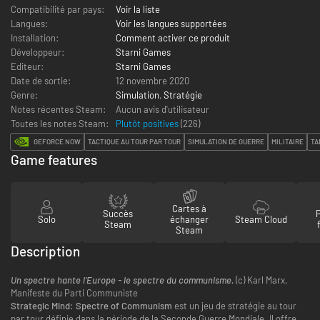
Compatibilité par pays:
Voir la liste
Langues:
Voir les langues supportées
Installation:
Comment activer ce produit
Développeur:
Starni Games
Editeur:
Starni Games
Date de sortie:
12 novembre 2020
Genre:
Simulation
,
Stratégie
Notes récentes Steam:
Aucun avis d'utilisateur
Toutes les notes Steam:
Plutôt positives
(
226
)
GEFORCE NOW
TACTIQUE AU TOUR PAR TOUR
SIMULATION DE GUERRE
MILITAIRE
TA
Game features
Cartes à
Succès
Solo
échanger
Steam Cloud
Steam
Steam
Description
Un spectre hante l'Europe - le spectre du communisme.
(c) Karl Marx,
Manifeste du Parti Communiste
Strategic Mind: Spectre of Communism
est un jeu de stratégie au tour
par tour définie dans la période de la Seconde Guerre Mondiale. Il offre