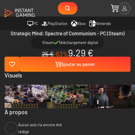
PC
PlayStation
Xbox
Nintendo
Strategic Mind: Spectre of Communism - PC (Steam)
Steam
Téléchargement digital
9.29 €
25 €
-63%
Ajouter au panier
Visuels
À propos
Aucun avis n'a encore été
--
rédigé