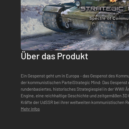
Über das Produkt
Ein Gespenst geht um in Europa - das Gespenst des Kommu
der kommunistischen ParteiStrategic Mind: Das Gespenst
rundenbasiertes, historisches Strategiespiel in der WWII Är
Engine, eine reichhaltige Geschichte und zeitgemäßen 3D Grafiken. Führe die
Kräfte der UdSSR bei ihrer weltweiten kommunistischen Rev
historische Gegebenheiten sowie einige alternative...
Mehr Infos