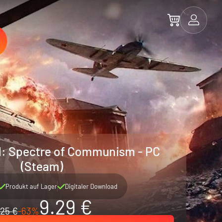
d: Spectre of Communism - PC
(Steam)
Produkt auf Lager
Digitaler Download
9.29 €
25 €
-63%