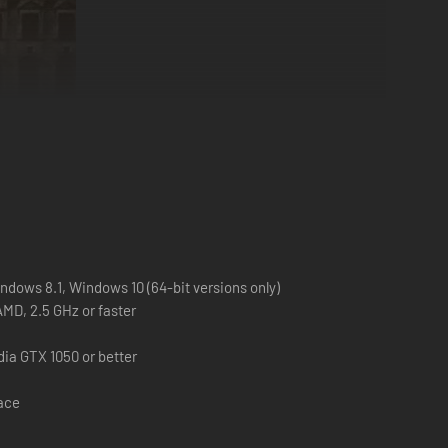
ch die Bank fasziniert von der Epoche des WWII. Die
nkte miterleben lassen. Die komplexen zu erfüllenden
dows 8.1, Windows 10 (64-bit versions only)
torische Persönlichkeiten wie Joseph Stalin, Georgy
AMD, 2.5 GHz or faster
ia GTX 1050 or better
pace