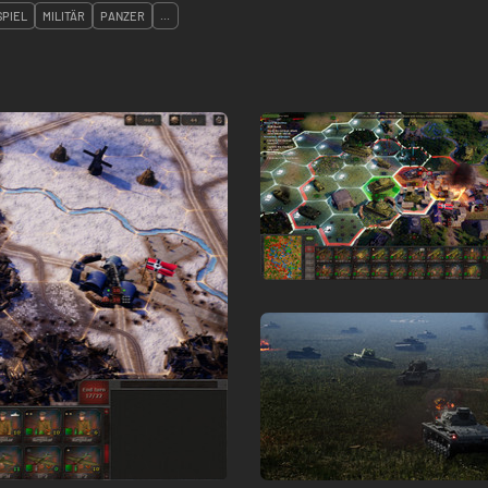
SPIEL
MILITÄR
PANZER
...