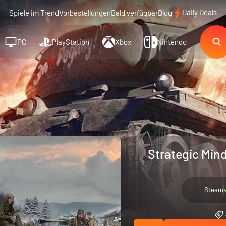
Daily Deals
Spiele im Trend
Vorbestellungen
Bald verfügbar
Blog
PC
PlayStation
Xbox
Nintendo
Strategic Min
Steam