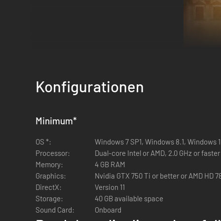
Konfigurationen
Minimum
*
Das Spiel beinhaltet viele historische Gegebenheiten sowie
Filmsequenzen vor und nach den Operationen werden Dich e
OS *:
Windows 7 SP1, Windows 8.1, Windows 10 
Operationsziele erlauben dir das intensive Erleben jeder e
Processor:
Dual-core Intel or AMD, 2.0 GHz or faster
Zhukov, Vyacheslav Molotov, Kliment Voroshilov, Lavrentiy
Memory:
4 GB RAM
Graphics:
Nvidia GTX 750 Ti or better or AMD HD 78
DirectX:
Version 11
Storage:
40 GB available space
Sound Card:
Onboard