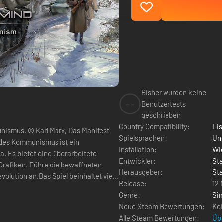
Bisher wurden keine
--
Benutzertests
geschrieben
Country Compatibility:
Li
nismus. © Karl Marx, Das Manifest
Spielsprachen:
Un
 des Kommunismus ist ein
Installation:
Wie
a. Es bietet eine überarbeitete
Entwickler:
St
 bewaffneten
Herausgeber:
St
olution an.Das Spiel beinhaltet viele
Release:
12
Genre:
Si
Neue Steam Bewertungen:
Ke
Alle Steam Bewertungen:
Üb