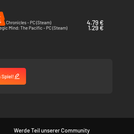
%
%
4.79 €
ria Chronicles - PC (Steam)
lte vom Seekrieg im Pazifik, und “Strategic Mind:
1.29 €
egic Mind: The Pacific - PC (Steam)
d: Das Gespenst des Kommunismus” die mit Tapferkeit und
ernehmen und mit neuen Inhalten ergänzen.
 Spiel!
nzen
Werde Teil unserer Community