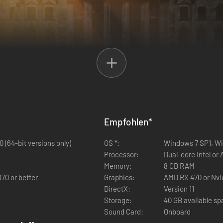
Empfohlen
*
 einige alternative historische Entwicklungen. Die Entwickler sind dur
benfalls in den Bann dieser Zeit ziehen und die historischen Wendepu
(64-bit versions only)
OS *:
Windows 7 SP1, Win
inzelnen Schlacht. Die handlungsreiche Geschichte beinhaltet viele his
Processor:
Dual-core Intel or 
 Beria, Aleskandr. Vasilevsky, Konstantin Rokossovsky und andere.
Memory:
8 GB RAM
70 or better
Graphics:
AMD RX 470 or Nvid
DirectX:
Version 11
Storage:
40 GB available s
Sound Card:
Onboard