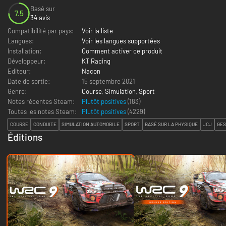
Basé sur
7.5
34 avis
Compatibilité par pays:
Voir la liste
Langues:
Voir les langues supportées
Installation:
Comment activer ce produit
Développeur:
KT Racing
Editeur:
Nacon
Date de sortie:
15 septembre 2021
Genre:
Course
,
Simulation
,
Sport
Notes récentes Steam:
Plutôt positives
(183)
Toutes les notes Steam:
Plutôt positives
(
4229
)
COURSE
CONDUITE
SIMULATION AUTOMOBILE
SPORT
BASÉ SUR LA PHYSIQUE
JCJ
GES
Éditions