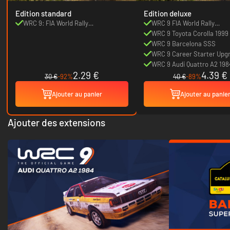
Edition standard
Edition deluxe
WRC 9: FIA World Rally
WRC 9 FIA World Rally
Championship
Championship
WRC 9 Toyota Corolla 1999
WRC 9 Barcelona SSS
WRC 9 Career Starter Upg
WRC 9 Audi Quattro A2 198
2.29 €
4.39 €
30 €
-92%
40 €
-89%
Ajouter au panier
Ajouter au panie
Ajouter des extensions