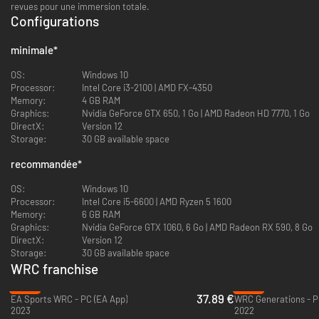
revues pour une immersion totale.
Configurations
minimale
*
OS:
Windows 10
Processor:
Intel Core i3-2100 | AMD FX-4350
Memory:
4 GB RAM
Graphics:
Nvidia GeForce GTX 650, 1 Go | AMD Radeon HD 7770, 1 Go
DirectX:
Version 12
Storage:
30 GB available space
recommandée
*
OS:
Windows 10
Processor:
Intel Core i5-6600 | AMD Ryzen 5 1600
Memory:
6 GB RAM
Graphics:
Nvidia GeForce GTX 1060, 6 Go | AMD Radeon RX 590, 8 Go
DirectX:
Version 12
Storage:
30 GB available space
WRC franchise
-24%
-90%
37.89 €
EA Sports WRC - PC (EA App)
WRC Generations - P
2023
2022