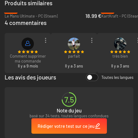
Produits similaires
-53%
-90%
18.99 €
Le Mans Ultimate - PC (Steam)
KartKraft - PC (Stea
4 commentaires
Comment supprimer
parfait
très bien
ma commande
Il y a 9 mois
Il y a 3 ans
Il y a 3 ans
Les avis des joueurs
Toutes les langues
7.5
Note du jeu
basé sur 34 tests, toutes langues confondues
Rédiger votre test sur ce jeu