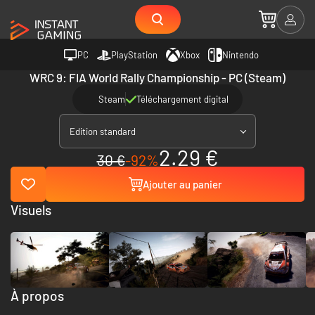
PC
PlayStation
Xbox
Nintendo
WRC 9: FIA World Rally Championship - PC (Steam)
Steam
Téléchargement digital
Edition standard
2.29 €
30 €
-92%
Ajouter au panier
Visuels
À propos