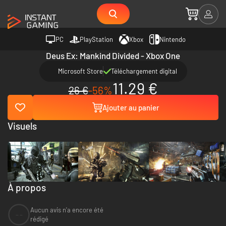
PC
PlayStation
Xbox
Nintendo
Deus Ex: Mankind Divided - Xbox One
Microsoft Store
Téléchargement digital
11.29 €
26 €
-56%
Ajouter au panier
Visuels
À propos
Aucun avis n'a encore été
--
rédigé