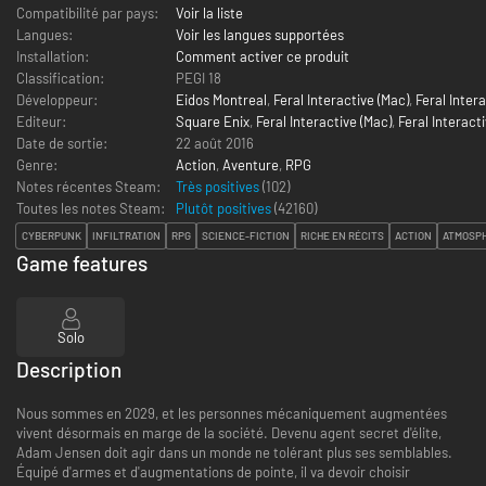
Compatibilité par pays:
Voir la liste
Langues:
Voir les langues supportées
Installation:
Comment activer ce produit
Classification:
PEGI 18
Développeur:
Eidos Montreal
,
Feral Interactive (Mac)
,
Feral Intera
Editeur:
Square Enix
,
Feral Interactive (Mac)
,
Feral Interacti
Date de sortie:
22 août 2016
Genre:
Action
,
Aventure
,
RPG
Notes récentes Steam:
Très positives
(102)
Toutes les notes Steam:
Plutôt positives
(
42160
)
CYBERPUNK
INFILTRATION
RPG
SCIENCE-FICTION
RICHE EN RÉCITS
ACTION
ATMOSP
Game features
Solo
Description
Nous sommes en 2029, et les personnes mécaniquement augmentées
vivent désormais en marge de la société. Devenu agent secret d'élite,
Adam Jensen doit agir dans un monde ne tolérant plus ses semblables.
Équipé d'armes et d'augmentations de pointe, il va devoir choisir