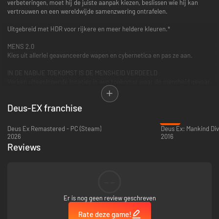
verbeteringen, moet hij de juiste aanpak kiezen, beslissen wie hij kan
vertrouwen en een wereldwijde samenzwering ontrafelen.
Uitgebreid met HDR voor rijkere en meer heldere kleuren.*
MENS 2.0
Kies uit allerlei geavanceerde wapen en cybernetica en pas ze aan.
IN DE NABIJE TOEKOMST IS DE MENSHEID VERDEELD
Verken uiteenlopende locaties in een toekomst waar de mensheid gevaar
loopt.
Deus-EX franchise
BELANGRIJKE KEUZES EN GEVOLGEN
De acties die je onderneemt spelen een cruciale rol in de afloop van het
-76%
spel.
Deus Ex Remastered - PC (Steam)
2026
2016
DEUS EX: MANKIND DIVIDED - BREACH - NIEUW SPELTYPE
Reviews
Deus Ex: Mankind Divided – Breach is een live speltype, dat de gameplay
verrijkt met puzzelarcade-elementen.
*HD-functionaliteit beschikbaar op Xbox One S met ondersteunde games
--
en tv's.
Er is nog geen review geschreven
Rate deze game!