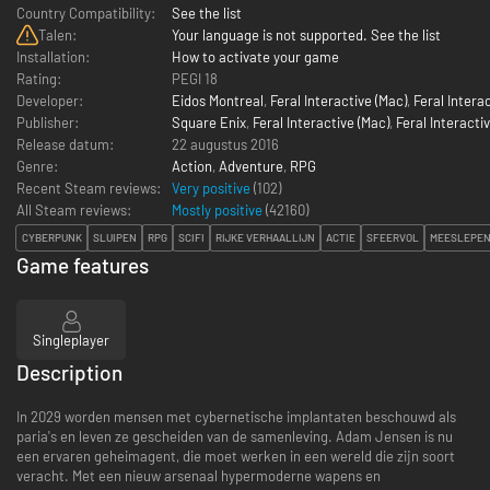
Country Compatibility:
See the list
Talen:
Your language is not supported. See the list
Installation:
How to activate your game
Rating:
PEGI 18
Developer:
Eidos Montreal
,
Feral Interactive (Mac)
,
Feral Interac
Publisher:
Square Enix
,
Feral Interactive (Mac)
,
Feral Interactiv
Release datum:
22 augustus 2016
Genre:
Action
,
Adventure
,
RPG
Recent Steam reviews:
Very positive
(102)
All Steam reviews:
Mostly positive
(
42160
)
CYBERPUNK
SLUIPEN
RPG
SCIFI
RIJKE VERHAALLIJN
ACTIE
SFEERVOL
MEESLEPEN
Game features
Singleplayer
Description
In 2029 worden mensen met cybernetische implantaten beschouwd als
paria's en leven ze gescheiden van de samenleving. Adam Jensen is nu
een ervaren geheimagent, die moet werken in een wereld die zijn soort
veracht. Met een nieuw arsenaal hypermoderne wapens en