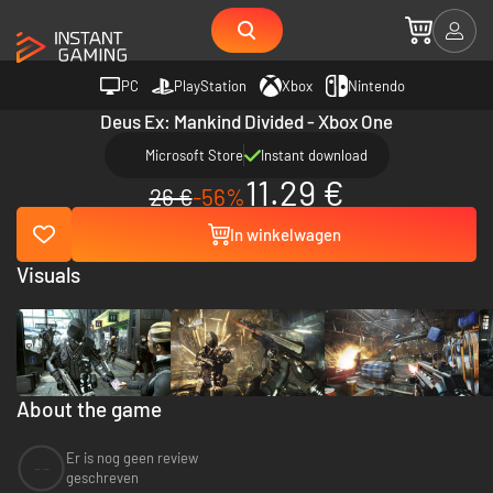
PC
PlayStation
Xbox
Nintendo
Deus Ex: Mankind Divided - Xbox One
Microsoft Store
Instant download
11.29 €
26 €
-56%
In winkelwagen
Visuals
About the game
Er is nog geen review
--
geschreven