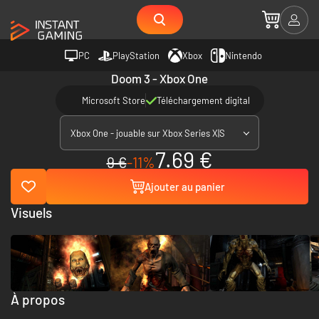
PC
PlayStation
Xbox
Nintendo
Doom 3 - Xbox One
Microsoft Store
Téléchargement digital
Xbox One - jouable sur Xbox Series X|S
7.69 €
9 €
-11%
Ajouter au panier
Visuels
À propos