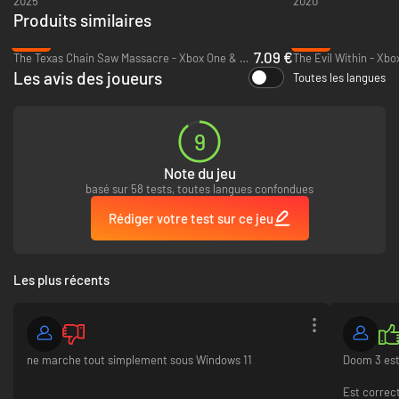
2025
2020
informations sur bethesda.net.
Produits similaires
https://eulas.bethesda.net/doom3
-53%
-68%
7.09 €
The Texas Chain Saw Massacre - Xbox One & Xbox Series X|S
The Evil Within - Xbo
Les avis des joueurs
Toutes les langues
9
Note du jeu
basé sur 58 tests, toutes langues confondues
Rédiger votre test sur ce jeu
Les plus récents
ne marche tout simplement sous Windows 11
Doom 3 est 
Est correct