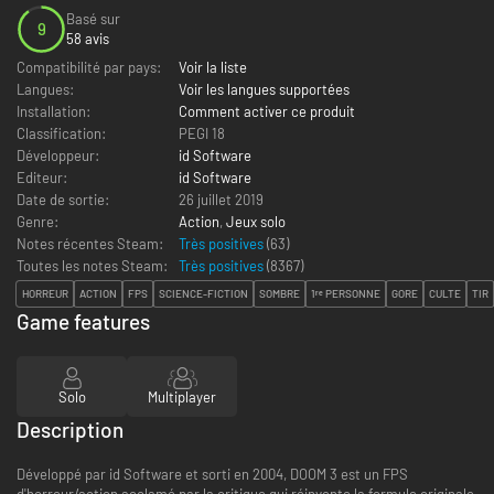
Basé sur
9
58 avis
Compatibilité par pays:
Voir la liste
Langues:
Voir les langues supportées
Installation:
Comment activer ce produit
Classification:
PEGI 18
Développeur:
id Software
Editeur:
id Software
Date de sortie:
26 juillet 2019
Genre:
Action
,
Jeux solo
Notes récentes Steam:
Très positives
(63)
Toutes les notes Steam:
Très positives
(
8367
)
HORREUR
ACTION
FPS
SCIENCE-FICTION
SOMBRE
1ʳᵉ PERSONNE
GORE
CULTE
TIR
Game features
Solo
Multiplayer
Description
Développé par id Software et sorti en 2004, DOOM 3 est un FPS
d'horreur/action acclamé par la critique qui réinvente la formule originale