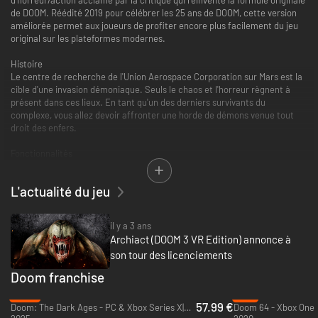
de DOOM. Réédité 2019 pour célébrer les 25 ans de DOOM, cette version
améliorée permet aux joueurs de profiter encore plus facilement du jeu
original sur les plateformes modernes.
Histoire
Le centre de recherche de l'Union Aerospace Corporation sur Mars est la
cible d'une invasion démoniaque. Seuls le chaos et l'horreur règnent à
présent dans ces lieux. En tant qu'un des derniers survivants du
complexe, vous allez devoir affronter une horde de démons venue tout
droit des enfers.
Fonctionnalités
- Graphismes améliorés
- Commandes clavier et souris améliorées
L'actualité du jeu
- Compatibilité des manettes
- Support de la résolution sur écran large
- Support des 60 IPS en natif
il y a 3 ans
- Packs d'extension The Resurrection of Evil et The Lost Missions compris.
Archiact (DOOM 3 VR Edition) annonce à
- *Connectez-vous avec votre compte Slayers Club pour recevoir une
son tour des licenciements
apparence rétro rouge de Marine DOOM ainsi qu'une plaque nominative
assortie pour DOOM ETERNAL.
Doom franchise
*Compte Bethesda.net requis. Consultez le contrat de licence utilisateur
-28%
-5%
57.99 €
final, les conditions d'utilisation, la politique de confidentialité et d'autres
Doom: The Dark Ages - PC & Xbox Series X|S (Microsoft Store)
Doom 64 - Xbox One