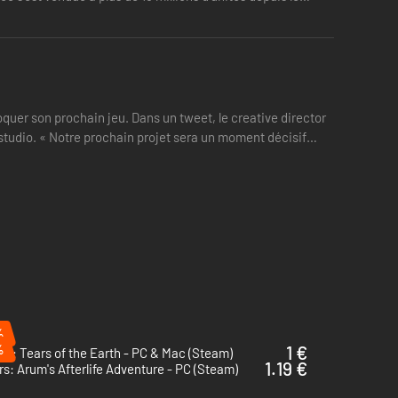
éel. Disponible sur Xbox Series X et S.
é aux Xbox Series X|S.
our votre appareil Xbox.
oquer son prochain jeu. Dans un tweet, le creative director
studio. « Notre prochain projet sera un moment décisif
%
%
1 €
on: Tears of the Earth - PC & Mac (Steam)
1.19 €
s: Arum's Afterlife Adventure - PC (Steam)