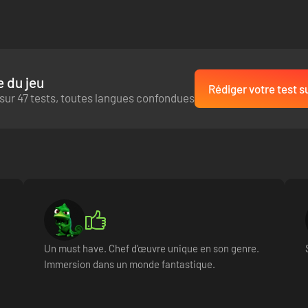
vant qui sublime le genre Metroidvania"
ent le plus beau jeu auquel j'aie joué."
 du jeu
Rédiger votre test s
nquer."
sur 47 tests, toutes langues confondues
a"
les et/ou PC du jeu. Source Metacritic.com 17/03/2020
Un must have. Chef d'œuvre unique en son genre.
Immersion dans un monde fantastique.