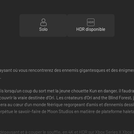
Solo
HDR disponible
sant où vous rencontrerez des ennemis gigantesques et des énigmes 
.
Mais lorsqu'un coup du sort met la jeune chouette Kun en danger, il faud
vrir la vraie destinée d'Ori. Les créateurs d'Ori and the Blind Forest, j
gera au cœur d'un monde féérique regorgeant d'amis et d'ennemis dessi
perpétue le savoir-faire de Moon Studios en matière de plateforme hale
épaysant et à couper le souffle, en 4K et HDR sur Xbox Series X Xbox