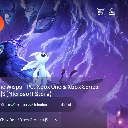
 the Wisps - PC, Xbox One & Xbox Series
|S (Microsoft Store)
 Store
En stock
Téléchargement digital
 Xbox One / Xbox Series X|S