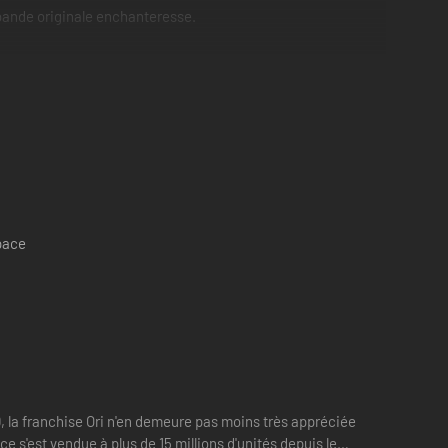
 bande originale enchanteresse.
de nouvelles mécaniques de combat dynamiques à l'univers
stérieux destin d'Ori.
space
nses.
ttes sur la Xbox Series X. La Xbox Series S offrira
0, la franchise Ori n'en demeure pas moins très appréciée
eptionnelle, comprenant une portée dynamique accrue, un
 s'est vendue à plus de 15 millions d'unités depuis le