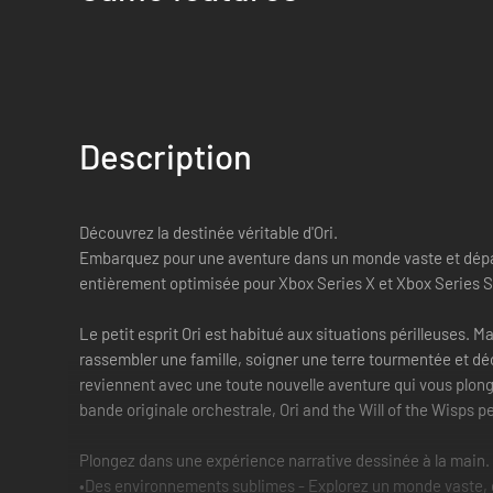
Description
Découvrez la destinée véritable d'Ori.
Embarquez pour une aventure dans un monde vaste et dépay
entièrement optimisée pour Xbox Series X et Xbox Series S
Le petit esprit Ori est habitué aux situations périlleuses. 
rassembler une famille, soigner une terre tourmentée et décou
reviennent avec une toute nouvelle aventure qui vous plon
bande originale orchestrale, Ori and the Will of the Wisps 
Plongez dans une expérience narrative dessinée à la main.
•Des environnements sublimes - Explorez un monde vaste, d