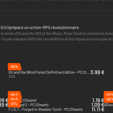
à profit la réverbération à convolution, jusqu'ici impossible en temps r
premier…
i se chargent considérablement plus vite grâce au SSD exclusif intégr
es et reprenez instantanément là où vous en étiez.
s pour votre console et téléchargez gratuitement la version optimisée p
(Ori) prépare un action-RPG révolutionnaire
URNABLE* :
 la sortie d'Ori and the Will of the Wisps, Moon Studios commence à év
en émotion"
n'a pas manqué d'afficher son ambition et les risques encourus par le 
s à couper le souffle"
it…
ie à venir"
t…"
n jeu de passion, fait avec le cœur."
-80%
cœur et vous procurera une immense joie de vivre."
3.99 €
Ori and the Blind Forest Definitive Edition - PC (Steam)
2016
-94%
-95
09 €
-94%
1.19 €
-93
Hob - PC (Steam)
Astal
89 €
-31%
1.09 €
Teslagrad 2 - PC (Steam)
8Door
11.11 €
F.I.S.T.: Forged In Shadow Torch - PC (Steam)