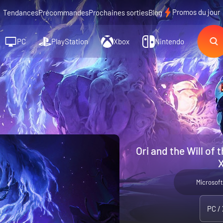
Promos du jour
Tendances
Précommandes
Prochaines sorties
Blog
PC
PlayStation
Xbox
Nintendo
Ori and the Will of
X
Microsoft
PC /