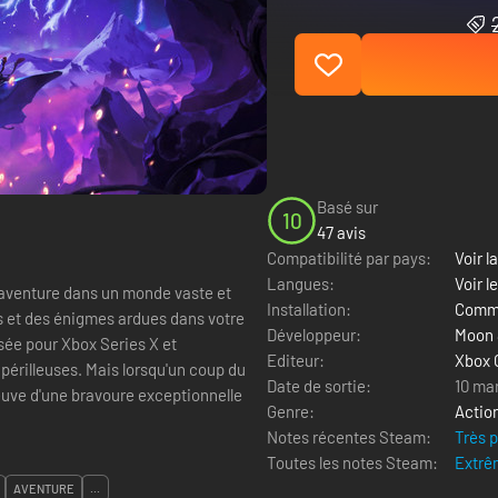
Basé sur
10
47 avis
Compatibilité par pays:
Voir la
Langues:
Voir l
 aventure dans un monde vaste et
Installation:
Comme
 et des énigmes ardues dans votre
Développeur:
Moon 
sée pour Xbox Series X et
Editeur:
Xbox 
Date de sortie:
10 ma
reuve d'une bravoure exceptionnelle
Genre:
Actio
Notes récentes Steam:
Très 
Toutes les notes Steam:
Extrê
AVENTURE
...