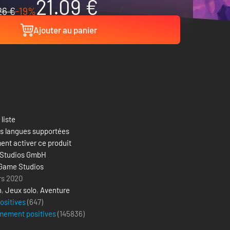
21.09 €
26 €
-19%
Ajouter au panier
 liste
es langues supportées
nt activer ce produit
Studios GmbH
Game Studios
rs 2020
n
,
Jeux solo
,
Aventure
positives
(647)
mement positives
(
145836
)