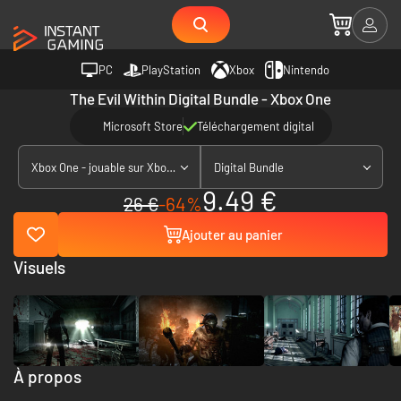
PC
PlayStation
Xbox
Nintendo
The Evil Within Digital Bundle - Xbox One
Microsoft Store
Téléchargement digital
Xbox One - jouable sur Xbox Series X|S
Digital Bundle
9.49 €
26 €
-64%
Ajouter au panier
Visuels
À propos