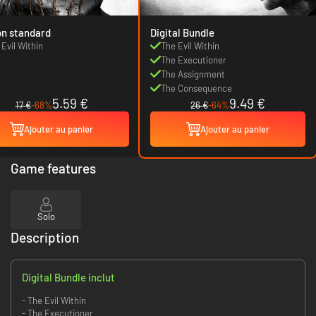
on standard
Digital Bundle
 Evil Within
The Evil Within
The Executioner
The Assignment
The Consequence
5.59 €
9.49 €
17 €
-68%
26 €
-64%
Ajouter au panier
Ajouter au panier
Game features
Solo
Description
Digital Bundle inclut
- The Evil Within
- The Executioner