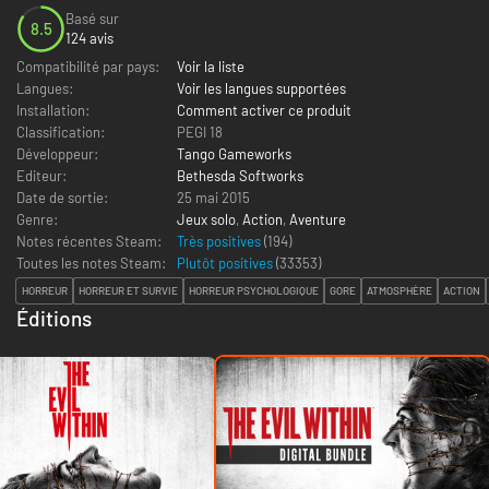
Basé sur
8.5
124 avis
Compatibilité par pays:
Voir la liste
Langues:
Voir les langues supportées
Installation:
Comment activer ce produit
Classification:
PEGI 18
Développeur:
Tango Gameworks
Editeur:
Bethesda Softworks
Date de sortie:
25 mai 2015
Genre:
Jeux solo
,
Action
,
Aventure
Notes récentes Steam:
Très positives
(194)
Toutes les notes Steam:
Plutôt positives
(
33353
)
HORREUR
HORREUR ET SURVIE
HORREUR PSYCHOLOGIQUE
GORE
ATMOSPHÈRE
ACTION
Éditions