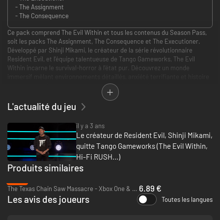
- The Assignment
- The Consequence
Ce pack comprend The Evil Within et tous les contenus du Season Pass,
soit les packs The Assignment, The Consequence et The Executioner.
Développé par Shinji Mikami, le créateur de la série révolutionnaire
Resident Evil, et l'équipe talentueuse de Tango Gameworks, The Evil
Within incarne le survival-horror à l'état pur. Découvrez un monde
immersif mêlant environnements détaillés, anxiété terrifiante et histoire
complexe qui fera monter votre tension d'un cran. N'ayant que des
ressources limitées à votre disposition, vous devrez lutter pour survivre et
faire l'expérience de la peur la plus viscérale dans ce mélange unique
L'actualité du jeu
d'horreur et d'action. Les contenus supplémentaires de ce pack offrent la
possibilité de découvrir The Evil Within sous un nouvel angle, du point de
il y a 3 ans
vue de l'inspecteur Juli Kidman ou du monstrueux Gardien.
Le créateur de Resident Evil, Shinji Mikami,
quitte Tango Gameworks (The Evil Within,
Hi-Fi RUSH...)
Produits similaires
-54%
6.89 €
The Texas Chain Saw Massacre - Xbox One & Xbox Series X|S
Les avis des joueurs
Toutes les langues