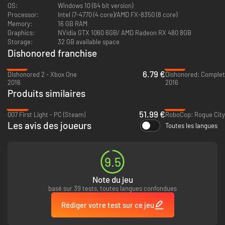
que vous parcourrez les plus sombres ruelles de Karnaca pour découvrir
OS:
Windows 10 (64 bit version)
les origines de l'Outsider, vous ferez face à des opposants mortels, des
Processor:
Intel i7-4770 (4 core)/AMD FX-8350 (8 core)
puissances antiques et des choix difficiles qui changeront pour toujours le
Memory:
16 GB RAM
monde qui vous entoure.
Graphics:
NVidia GTX 1060 6GB/ AMD Radeon RX 480 8GB
Storage:
32 GB available space
CARACTERISTIQUES
Dishonored franchise
Armes et pouvoirs inédits
-74%
-81%
6.79 €
Dishonored 2 - Xbox One
Dishonored: Complete
2016
Grâce à un nouvel ensemble de pouvoirs destructeurs, de gadgets et
2016
Produits similaires
d'armes, abordez chaque situation à votre manière. Utilisez vos
compétences et votre adresse pour traverser les environnements
-26%
-72%
sans vous faire remarquer ou éliminez brutalement toute
51.99 €
007 First Light - PC (Steam)
opposition.
Les avis des joueurs
Toutes les langues
Des missions uniques
Tuer l'Outsider relève de l’impossible. Pour y arriver, vous devrez
9.5
plonger dans les profondeurs les plus sombres de Karnaca. En
chemin, infiltrez des clubs de combat clandestins, des cultes de
Note du jeu
magie noire, et participez à un braquage de banque digne des plus
basé sur 39 tests, toutes langues confondues
grands films d’action.
Rédiger votre test sur ce jeu
De nouveaux ennemis redoutables