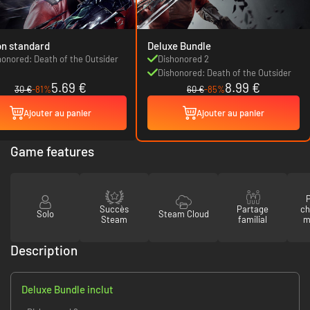
on standard
Deluxe Bundle
honored: Death of the Outsider
Dishonored 2
Dishonored: Death of the Outsider
5.69 €
8.99 €
30 €
-81%
60 €
-85%
Ajouter au panier
Ajouter au panier
Game features
P
Succès
Partage
ch
Solo
Steam Cloud
Steam
familial
m
Description
Deluxe Bundle inclut