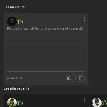
Dans votre traque de l'Outsider, vous affronterez de nouvelles
factions ennemies. À l'aide de vos armes, gadgets et pouvoirs,
Les meilleurs
éliminez de dangereux ennemis tels que l'immortel Visionnaire, les
sœurs de l’Ordre oraculaire et les nouveaux soldats mécaniques.
Acceptez des Contrats et éliminez des cibles secondaires au fil de
vos missions.
Plus de Dishonored? Oui, et avec des frites s'il vous plaît!
Rejouez avec le New Game+
Vous aurez la possibilité de réutiliser certains pouvoirs
emblématiques de Dishonored 2 dans le mode New Game+.
30 avril 2025
1
Les plus récents