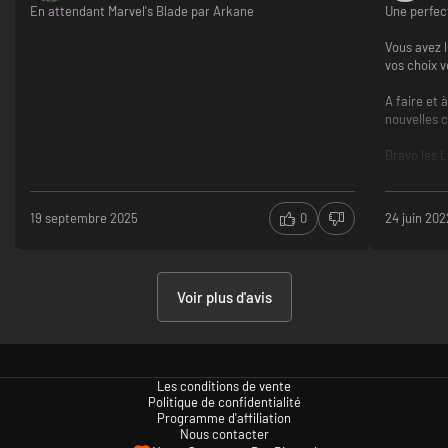
En attendant Marvel's Blade par Arkane
Une perfect
Vous avez l
vos choix v
A faire et 
nouvelles c
Bravo les 
Ambian
Gamepl
Choix du
19 septembre 2025
0
24 juin 202
Aucuns
Aucuns
Aucuns
Voir plus d'avis
Les conditions de vente
Politique de confidentialité
Programme d'affiliation
Nous contacter