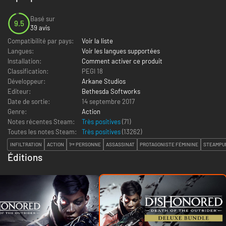
Basé sur
9.5
39 avis
Compatibilité par pays:
Voir la liste
Langues:
Voir les langues supportées
Installation:
Comment activer ce produit
Classification:
PEGI 18
Développeur:
Arkane Studios
Editeur:
Bethesda Softworks
Date de sortie:
14 septembre 2017
Genre:
Action
Notes récentes Steam:
Très positives
(71)
Toutes les notes Steam:
Très positives
(
13262
)
INFILTRATION
ACTION
1ʳᵉ PERSONNE
ASSASSINAT
PROTAGONISTE FÉMININE
STEAMPU
Éditions