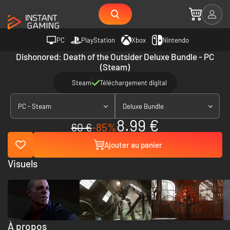
PC
PlayStation
Xbox
Nintendo
Dishonored: Death of the Outsider Deluxe Bundle - PC
(Steam)
Steam
Téléchargement digital
PC - Steam
Deluxe Bundle
8.99 €
60 €
-85%
Ajouter au panier
Visuels
À propos