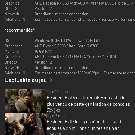
Graphics:
AMD Radeon RX 560 with 4GB VRAM / NVIDIA GeForce GTX 
DirectX:
Version 12
Network:
Broadband Internet connection
Additional Notes:
Estimated performance (when set to Prioritize Performan
recommandée
*
OS:
Windows 10 (64 bit)/Windows 11 (64 bit)
Processor:
AMD Ryzen 5 3600 / Intel Core i7 8700
Memory:
16 GB RAM
Graphics:
AMD Radeon RX 5700 / NVIDIA GeForce GTX 1070
DirectX:
Version 12
Network:
Broadband Internet connection
Additional Notes:
Estimated performance: 1080p/60fps ・Framerate might dro
L'actualité du jeu
il y a 14 jours
Resident Evil 4 est le remake/remaster le
plus vendu de cette génération de consoles
1
13
il y a 2 mois
Resident Evil : les opus récents se sont
écoulés à 23 millions d'unités en un an
4
15