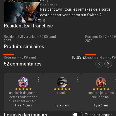
il y a 2 mois
Resident Evil : tous les remakes déjà sortis
devraient arriver bientôt sur Switch 2
3
Resident Evil franchise
Resident Evil Veronica - PC (Steam)
Resident Evil 2 - PC
2027
2024
Produits similaires
-72%
-82%
16.99 €
Returnal - PC (Steam)
Dead Island 2 - PC (
52 commentaires
un plaisir de jouer a
thanks
superbe jeux, ainsi
cette réadaptation
que l'original.
du resident evil 4 de
mon enfance
Il y a 7 jours
Il y a 3 ans
Il y a 3 ans
Les avis des joueurs
Toutes les langues