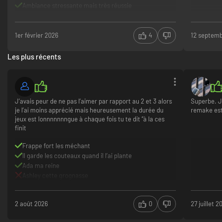
Ambiance stressante mais très réussie
Histoire captivante même pour un nouveau joueur
Certains passages peuvent être un peu difficiles au
début
1er février 2026
4
12 septem
Quelques mécaniques demandent un temps
d’adaptation
Les plus récents
J’avais peur de ne pas l’aimer par rapport au 2 et 3 alors
Superbe. J
je l’ai moins apprécié mais heureusement la durée du
remake est
jeux est lonnnnnnngue à chaque fois tu te dit ”à la ces
finit
Frappe fort les méchant
Il garde les couteaux quand il l’ai plante
Ada ma reine
Ashley cette grognasse
2 août 2026
0
27 juillet 2