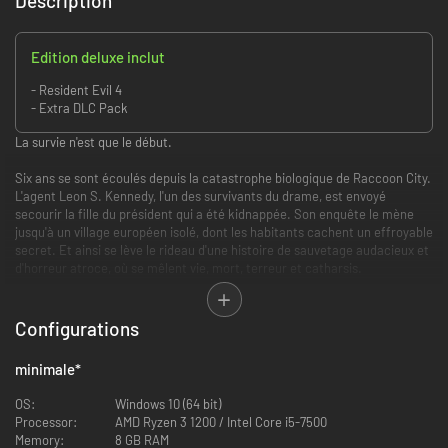
Description
Edition deluxe inclut
- Resident Evil 4
- Extra DLC Pack
La survie n'est que le début.
Six ans se sont écoulés depuis la catastrophe biologique de Raccoon City.
L'agent Leon S. Kennedy, l'un des survivants du drame, est envoyé
secourir la fille du président qui a été kidnappée. Son enquête le mène
jusqu'à un village européen isolé, dont les habitants cachent un effroyable
secret. Et ainsi se lève le rideau d'une histoire de sauvetage audacieux et
d'horreur atroce, où se mêlent vie, mort, terreur et catharsis.
Avec un gameplay modernisé, une histoire revisitée et des graphismes
ultra détaillés, Resident Evil 4 signe la renaissance d'un monstre de
Configurations
l'industrie.
minimale
*
Replongez dans le cauchemar qui a révolutionné les jeux d'horreur et de
survie.
OS:
Windows 10 (64 bit)
Processor:
AMD Ryzen 3 1200 / Intel Core i5-7500
Memory:
8 GB RAM