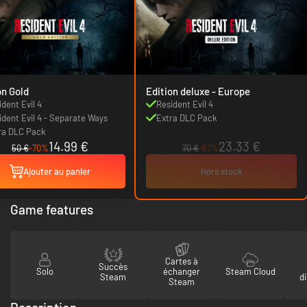
on Gold
Edition deluxe - Europe
ident Evil 4
Resident Evil 4
ident Evil 4 - Separate Ways
Extra DLC Pack
ra DLC Pack
14.99 €
23.33 €
50 €
-70%
70 €
-67%
Ajouter au panier
Hors stock
Game features
Cartes à
Succès
Solo
échanger
Steam Cloud
Steam
di
Steam