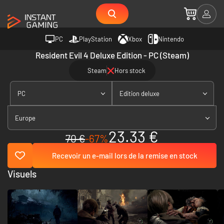
PC
PlayStation
Xbox
Nintendo
Resident Evil 4 Deluxe Edition - PC (Steam)
Steam
Hors stock
PC
Edition deluxe
Europe
23.33 €
70 €
-67%
Recevoir un e-mail lors de la remise en stock
Visuels