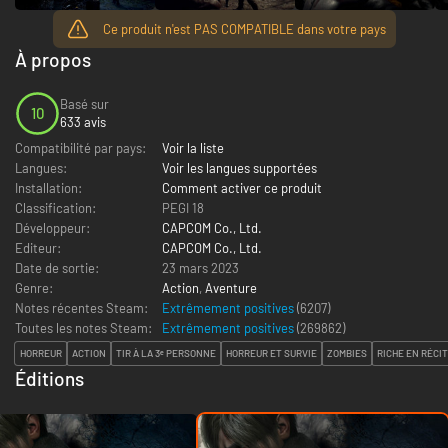
Ce produit n'est PAS COMPATIBLE dans votre pays
À propos
Basé sur
10
633 avis
Compatibilité par pays:
Voir la liste
Langues:
Voir les langues supportées
Installation:
Comment activer ce produit
Classification:
PEGI 18
Développeur:
CAPCOM Co., Ltd.
Editeur:
CAPCOM Co., Ltd.
Date de sortie:
23 mars 2023
Genre:
Action
,
Aventure
Notes récentes Steam:
Extrêmement positives
(6207)
Toutes les notes Steam:
Extrêmement positives
(
269862
)
HORREUR
ACTION
TIR À LA 3ᵉ PERSONNE
HORREUR ET SURVIE
ZOMBIES
RICHE EN RÉCI
Éditions